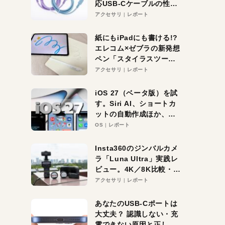
応USB-Cケーブルの性能
を検証。超コスパの1本を
アクセサリ
レポート
発見か？
紙にもiPadにも書ける!?
エレコム×ゼブラの新発想
ペン「スタイラスツーウ
ェイ」レビュー。持ち替
アクセサリ
レポート
え不要がラクすぎた！
iOS 27（ベータ版）を試
す。Siri AI、ショートカ
ットの自動作成ほか、期
待大の便利機能5選。
OS
レポート
iPhoneがAIの入り口にな
る未来はすぐそこ！
Insta360のジンバルカメ
ラ「Luna Ultra」実践レ
ビュー。4K／8K比較・ズ
ーム・夜間撮影をチェッ
アクセサリ
レポート
ク
あなたのUSB-Cポートは
大丈夫？ 認識しない・充
電できない原因と正しい