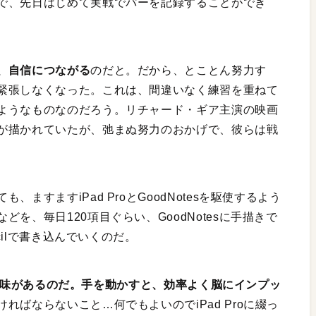
で、先日はじめて実戦でパーを記録することができ
、自信につながる
のだと。だから、とことん努力す
緊張しなくなった。これは、間違いなく練習を重ねて
ようなものなのだろう。リチャード・ギア主演の映画
が描かれていたが、弛まぬ努力のおかげで、彼らは戦
ますますiPad ProとGoodNotesを駆使するよう
を、毎日120項目ぐらい、GoodNotesに手描きで
cilで書き込んでいくのだ。
ことに意味があるのだ。手を動かすと、効率よく脳にインプッ
ればならないこと…何でもよいのでiPad Proに綴っ