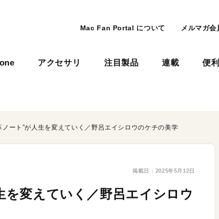
Mac Fan Portal について
メルマガ会
hone
アクセサリ
注目製品
連載
便
“改革ノート”が人生を変えていく／野呂エイシロウのケチの美学
掲載日：
2025年5月12日
が人生を変えていく／野呂エイシロウ