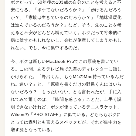
ボクだって、50年後の103歳の自分のことを考えると不
安になる。「ボケてないだろうか？」「歩けるんだろう
か？」「家族は生きているのだろうか？」「地球温暖化
は進んでいるのだろうか？」など。そう、先のことを考
えると不安がどんどん増えていく。ボクだって将来的に
病に伏すかもしれないし、会社が倒産してしまうかもし
れない。でも、今に集中するのだ。
今、ボクは新しいMacBook Proでこの原稿を書いてい
る。この間、あるテレビ局で先輩のディレクターに話し
かけられた。「野呂くん、もうM1のMac持っているんだ
ね。速い？」と。「原稿を書くだけの野呂くんにはいら
ないだろう？ もったいない」とも言われたが、手に入
れてみて驚くのは、「時間を感じる」ことだ。上手く説
明できないけれど、ボクが使っているテニスラケット、
Wilsonの「PRO STAFF」に似ている。どちらもボクに
とっては過剰とも言えるスペックだが、それが集中力を
増す源となっている。