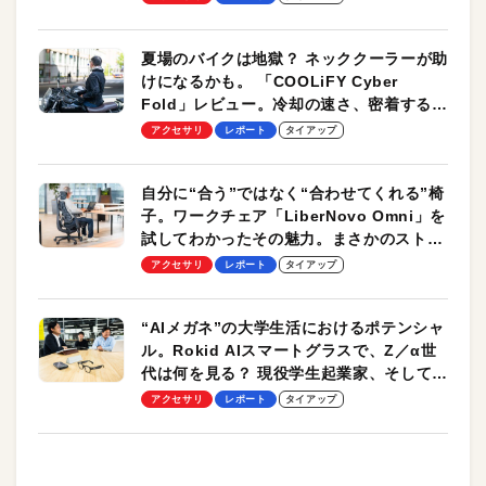
夏場のバイクは地獄？ ネッククーラーが助
けになるかも。 「COOLiFY Cyber
Fold」レビュー。冷却の速さ、密着する冷
却プレート、シンプルな操作性がグッド！
アクセサリ
レポート
タイアップ
自分に“合う”ではなく“合わせてくれる”椅
子。ワークチェア「LiberNovo Omni」を
試してわかったその魅力。まさかのストレ
ッチ機能も搭載
アクセサリ
レポート
タイアップ
“AIメガネ”の大学生活におけるポテンシャ
ル。Rokid AIスマートグラスで、Z／α世
代は何を見る？ 現役学生起業家、そして教
授による体験会レポート【PR】
アクセサリ
レポート
タイアップ