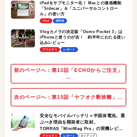
iPadをサブモニター化！ Macとの連係機能
「Sidecar」＆「ユニバーサルコントロー
ル」の使い方
iPad
便利技
Vlogカメラの決定版「Osmo Pocket 3」は
iPhoneと使うのが吉！ 約半年にわたる使い
込みレビュー
アクセサリ
レポート
前のページへ：第13話「ECHOからご注文」
…
次のページへ：第15話「ヤフオク断捨離」…
安全なモバイルバッテリ＝半固体電池。選
ぶべき理由を開発者に取材。
TORRAS「MiniMag Pro」の実機レビュ
ーも
アクセサリ
レポート
タイアップ