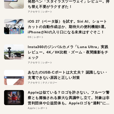
発想ペン「スタイラスツーウェイ」レビュー。持
ち替え不要がラクすぎた！
アクセサリ
レポート
iOS 27（ベータ版）を試す。Siri AI、ショート
カットの自動作成ほか、期待大の便利機能5選。
iPhoneがAIの入り口になる未来はすぐそこ！
OS
レポート
Insta360のジンバルカメラ「Luna Ultra」実践
レビュー。4K／8K比較・ズーム・夜間撮影をチ
ェック
アクセサリ
レポート
あなたのUSB-Cポートは大丈夫？ 認識しない・
充電できない原因と正しい対策
アクセサリ
テクノロジー
Appleは似ている？ロゴを許さない。フルーツ警
察とも揶揄される膨大な異議申し立て。対象は非
営利団体や公益団体も。Appleロゴを“過剰”に守
る理由とは
Apple
レポート