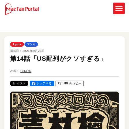
Apple
マンガ
掲載日：
2024年9月24日
第14話「US配列がクソすぎる」
著者：
GO羽鳥
ポスト
シェアする
URLのコピー