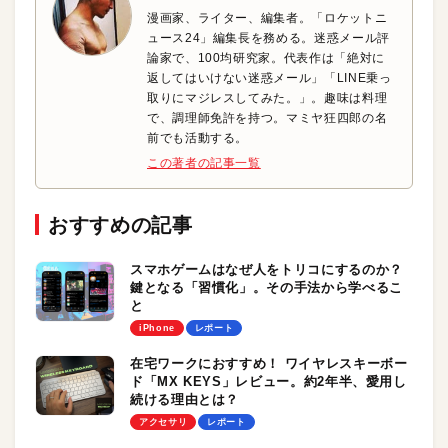
漫画家、ライター、編集者。「ロケットニ
ュース24」編集長を務める。迷惑メール評
論家で、100均研究家。代表作は「絶対に
返してはいけない迷惑メール」「LINE乗っ
取りにマジレスしてみた。」。趣味は料理
で、調理師免許を持つ。マミヤ狂四郎の名
前でも活動する。
この著者の記事一覧
おすすめの記事
スマホゲームはなぜ人をトリコにするのか？
鍵となる「習慣化」。その手法から学べるこ
と
iPhone
レポート
在宅ワークにおすすめ！ ワイヤレスキーボー
ド「MX KEYS」レビュー。約2年半、愛用し
続ける理由とは？
アクセサリ
レポート