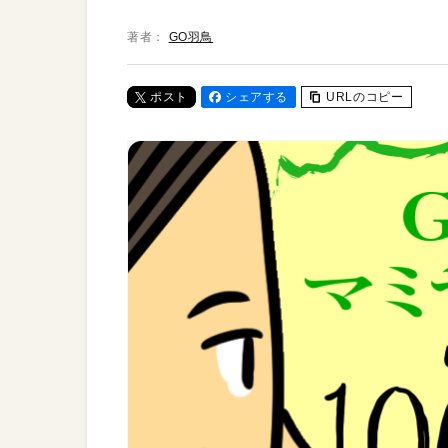
著者：
GO羽鳥
ポスト
シェアする
URLのコピー