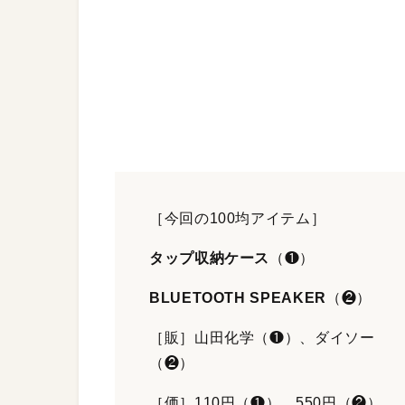
［今回の100均アイテム］
タップ収納ケース
（❶）
BLUETOOTH SPEAKER
（❷）
［販］山田化学（❶）、ダイソー
（❷）
［価］110円（❶）、550円（❷）