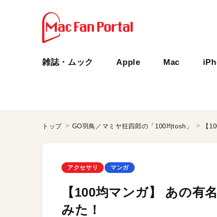
雑誌・ムック
Apple
Mac
iP
トップ
GO羽鳥／マミヤ狂四郎の「100均tosh」
【1
アクセサリ
マンガ
【100均マンガ】 あの
みた！