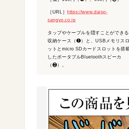
［URL］
https://www.daiso-
sangyo.co.jp
タップやケーブルを隠すことができる
収納ケース（❶）と、USBメモリス
ットとmicro SDカードスロットを搭
したポータブルBluetoothスピーカ
（❷）。