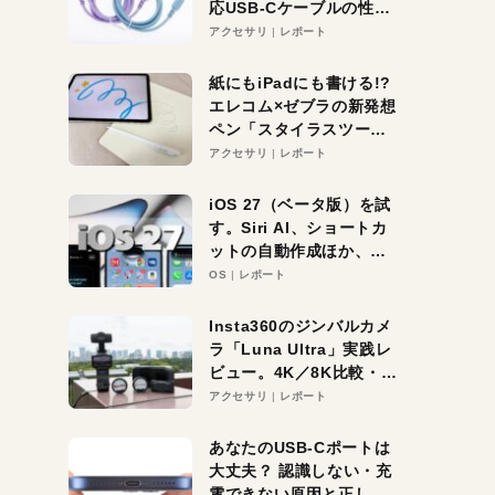
応USB-Cケーブルの性能
を検証。超コスパの1本を
アクセサリ
レポート
発見か？
紙にもiPadにも書ける!?
エレコム×ゼブラの新発想
ペン「スタイラスツーウ
ェイ」レビュー。持ち替
アクセサリ
レポート
え不要がラクすぎた！
iOS 27（ベータ版）を試
す。Siri AI、ショートカ
ットの自動作成ほか、期
待大の便利機能5選。
OS
レポート
iPhoneがAIの入り口にな
る未来はすぐそこ！
Insta360のジンバルカメ
ラ「Luna Ultra」実践レ
ビュー。4K／8K比較・ズ
ーム・夜間撮影をチェッ
アクセサリ
レポート
ク
あなたのUSB-Cポートは
大丈夫？ 認識しない・充
電できない原因と正しい