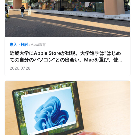
導入・検討
#Mac
#教育
近畿大学にApple Storeが出現。大学進学は“はじめ
ての自分のパソコン”との出会い。Macを選び、使う
魅力と楽しさを、夏のオープンキャンパスでアピール
2026.07.28