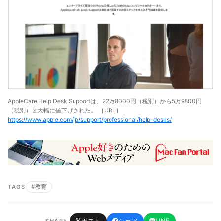
AppleCare Help Desk Supportは、22万8000円（税別）から5万9800円
（税別）と大幅に値下げされた。 ［URL］
https://www.apple.com/jp/support/professional/help-desks/
#教育
TAGS
ポスト
シェア
LINE
SHARE