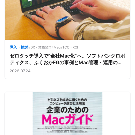
導入・検討
#DX・業務変革
#Mac
#TCO・ROI
ゼロタッチ導入で“全社Mac化”へ。ソフトバンクロボ
ティクス、ふくおかFGの事例とMac管理・運用の強
み【今週のAppleビジネストレンド】
2026.07.24