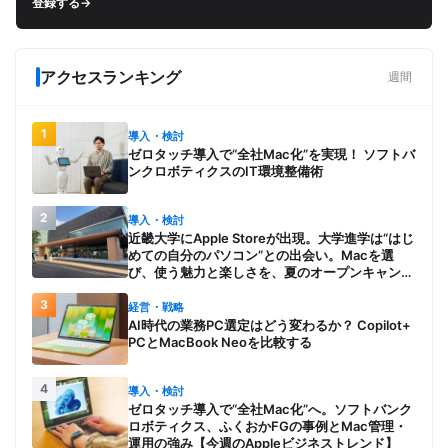
登録する
→
アクセスランキング
週間
1
導入・検討
ゼロタッチ導入で“全社Mac化”を実現！ ソフトバ
ンクロボティクスのIT環境整備術
2
導入・検討
近畿大学にApple Storeが出現。大学進学は“はじ
めての自分のパソコン”との出会い。Macを選
び、使う魅力と楽しさを、夏のオープンキャンパ
スでアピール
3
経営・戦略
AI時代の業務PC選定はどう変わるか？ Copilot+
PCとMacBook Neoを比較する
4
導入・検討
ゼロタッチ導入で“全社Mac化”へ。ソフトバンク
ロボティクス、ふくおかFGの事例とMac管理・
運用の強み【今週のAppleビジネストレンド】