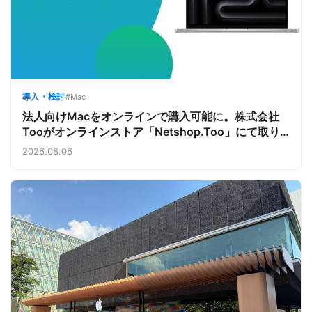
導入・検討
#Mac
法人向けMacをオンラインで購入可能に。株式会社
Tooがオンラインストア「Netshop.Too」にて取り
扱いをスタート。デバイス調達の手間を減らし、スピ
2026.08.06
ーディな導入を支援