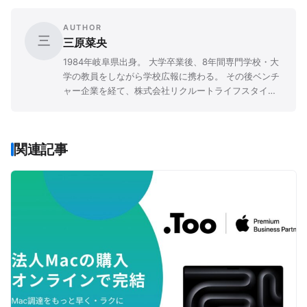
AUTHOR
三
三原菜央
1984年岐阜県出身。 大学卒業後、8年間専門学校・大
学の教員をしながら学校広報に携わる。 その後ベンチ
ャー企業を経て、株式会社リクルートライフスタイル
にて広報PRや企画職に従事。 「先生と子ども、両者の
人生を豊かにする」ことをミッションに掲げる『先生
の学校』を、2016年9月に立ち上げた。
関連記事