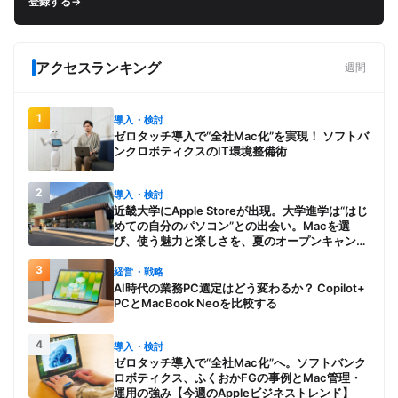
登録する
→
アクセスランキング
週間
1
導入・検討
ゼロタッチ導入で“全社Mac化”を実現！ ソフトバ
ンクロボティクスのIT環境整備術
2
導入・検討
近畿大学にApple Storeが出現。大学進学は“はじ
めての自分のパソコン”との出会い。Macを選
び、使う魅力と楽しさを、夏のオープンキャンパ
スでアピール
3
経営・戦略
AI時代の業務PC選定はどう変わるか？ Copilot+
PCとMacBook Neoを比較する
4
導入・検討
ゼロタッチ導入で“全社Mac化”へ。ソフトバンク
ロボティクス、ふくおかFGの事例とMac管理・
運用の強み【今週のAppleビジネストレンド】