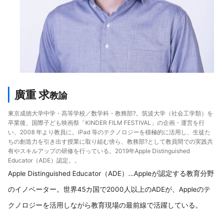
廣重 求
教諭
東京成徳大学中学・高等学校／数学科・教務部?。筑波大学（社会工学類）を
卒業後、国際子ども映画祭「KINDER FILM FESTIVAL」の企画・運営を行
い、2008 年より教員に。iPad 等のテクノロジーを積極的に活用し、生徒た
ちの創造力を引き出す授業に取り組む傍ら、教務部?として教員間での実践共
有やスキルアップの研修を行っている。2019年Apple Distinguished
Educator（ADE）認定。。
Apple Distinguished Educator（ADE）…Appleが認定する教育分野
のイノベーター。世界45カ国で2000人以上のADEが、Appleのテ
クノロジーを活用しながら教育現場の最前線で活躍している。