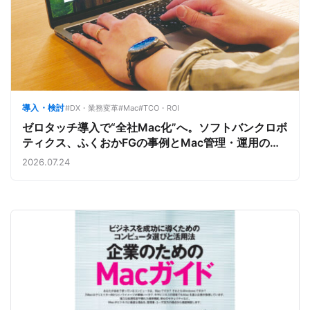
導入・検討
#DX・業務変革
#Mac
#TCO・ROI
ゼロタッチ導入で“全社Mac化”へ。ソフトバンクロボ
ティクス、ふくおかFGの事例とMac管理・運用の強
み【今週のAppleビジネストレンド】
2026.07.24