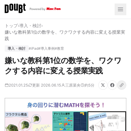
トップ
›
導入・検討
›
嫌いな教科第1位の数学を、ワクワクする内容に変える授業実
践
導入・検討
#iPad
#導入事例
#教育
嫌いな教科第1位の数学を、ワクワ
クする内容に変える授業実践
2021.01.25
更新 2026.06.15
三原菜央
約5分