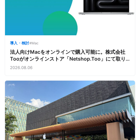
導入・検討
#Mac
法人向けMacをオンラインで購入可能に。株式会社
Tooがオンラインストア「Netshop.Too」にて取り
扱いをスタート。デバイス調達の手間を減らし、スピ
2026.08.06
ーディな導入を支援