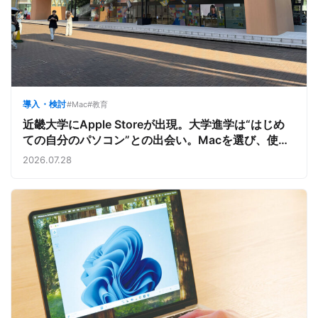
導入・検討
#Mac
#教育
近畿大学にApple Storeが出現。大学進学は“はじめ
ての自分のパソコン”との出会い。Macを選び、使う
魅力と楽しさを、夏のオープンキャンパスでアピール
2026.07.28