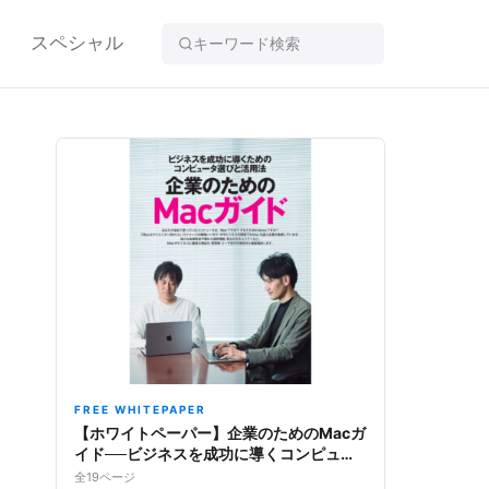
スペシャル
FREE WHITEPAPER
【ホワイトペーパー】企業のためのMacガ
イド──ビジネスを成功に導くコンピュー
タ選びと活用法
全19ページ