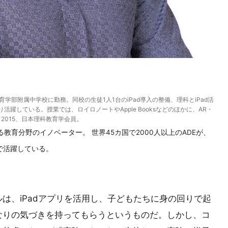
育学部附属中学校に勤務。同校の生徒1人1台のiPad導入の整備、理科とiPad活
している。授業では、ロイロノートやApple Booksなどのほかに、AR・
tor 2015、日本理科教育学会員。
ppleが認定する教育分野のイノベーター。 世界45カ国で2000人以上のADEが、
で活躍している。
は、iPadアプリを活用し、子どもたちに身の回りで起
なりの気づきを持ってもらうというものだ。しかし、コ