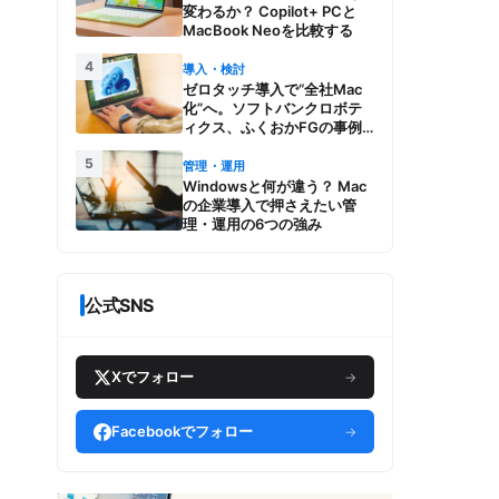
変わるか？ Copilot+ PCと
MacBook Neoを比較する
4
導入・検討
ゼロタッチ導入で“全社Mac
化”へ。ソフトバンクロボテ
ィクス、ふくおかFGの事例
とMac管理・運用の強み【今
5
週のAppleビジネストレン
管理・運用
ド】
Windowsと何が違う？ Mac
の企業導入で押さえたい管
理・運用の6つの強み
公式SNS
Xでフォロー
→
Facebookでフォロー
→