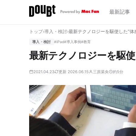
最新記事
トップ
›
導入・検討
›
最新テクノロジーを駆使した“体
導入・検討
#iPad
#導入事例
#教育
最新テクノロジーを駆使
2021.04.23
更新 2026.06.15
三原菜央
約5分