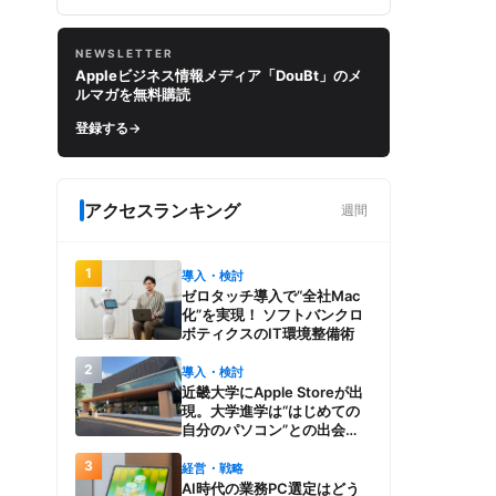
NEWSLETTER
Appleビジネス情報メディア「DouBt」のメ
ルマガを無料購読
登録する
→
アクセスランキング
週間
1
導入・検討
ゼロタッチ導入で“全社Mac
化”を実現！ ソフトバンクロ
ボティクスのIT環境整備術
2
導入・検討
近畿大学にApple Storeが出
現。大学進学は“はじめての
自分のパソコン”との出会
い。Macを選び、使う魅力と
3
楽しさを、夏のオープンキャ
経営・戦略
ンパスでアピール
AI時代の業務PC選定はどう