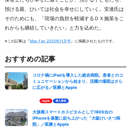
預ける親、ひいては社会を幸せにしていく。安達氏は
そのためにも、「現場の負担を軽減するＤＸ施策をこ
れからも継続していきたい」と力を込めた。
※この記事は『
Mac Fan 2025年11月号
』に掲載されたものです。
おすすめの記事
コロナ禍にiPadを導入した総合病院。患者とのコ
ミュニケーションから始まり、活躍の場面はさら
に広がる／医療とApple
Apple
導入事例
大規模スマートホスピタルとして1800台の
iPhoneを基盤に起ち上がった「大阪けいさつ病
院」／医療とApple