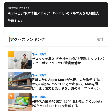
NEWSLETTER
Appleビジネス情報メディア「DouBt」のメルマガを無料購読
登録する
→
アクセスランキング
週間
1
導入・検討
ゼロタッチ導入で“全社Mac化”を実現！ ソフトバ
ンクロボティクスのIT環境整備術
2
導入・検討
近畿大学にApple Storeが出現。大学進学は“はじ
めての自分のパソコン”との出会い。Macを選
び、使う魅力と楽しさを、夏のオープンキャンパ
スでアピール
3
経営・戦略
AI時代の業務PC選定はどう変わるか？ Copilot+
PCとMacBook Neoを比較する