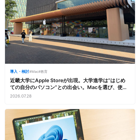
導入・検討
#Mac
#教育
近畿大学にApple Storeが出現。大学進学は“はじめ
ての自分のパソコン”との出会い。Macを選び、使う
魅力と楽しさを、夏のオープンキャンパスでアピール
2026.07.28