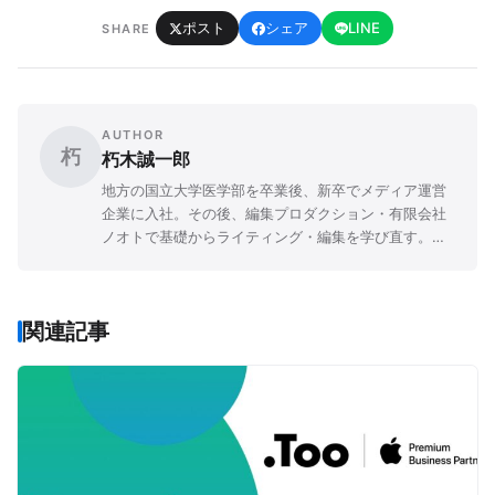
ポスト
シェア
LINE
SHARE
AUTHOR
朽
朽木誠一郎
地方の国立大学医学部を卒業後、新卒でメディア運営
企業に入社。その後、編集プロダクション・有限会社
ノオトで基礎からライティング・編集を学び直す。現
在は報道機関に勤務しながら、フリーライターとして
も雑誌『Mac Fan』連載「医療とApple」など執筆
中。主著に『健康を食い物にするメディアたち』（デ
関連記事
ィスカヴァー携書）。