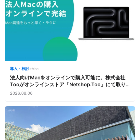
導入・検討
#Mac
法人向けMacをオンラインで購入可能に。株式会社
Tooがオンラインストア「Netshop.Too」にて取り
扱いをスタート。デバイス調達の手間を減らし、スピ
2026.08.06
ーディな導入を支援