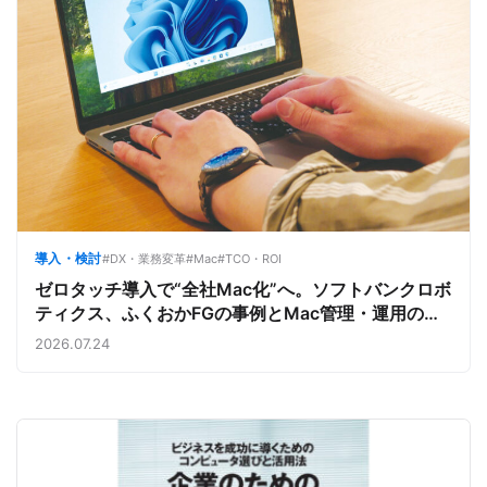
導入・検討
#DX・業務変革
#Mac
#TCO・ROI
ゼロタッチ導入で“全社Mac化”へ。ソフトバンクロボ
ティクス、ふくおかFGの事例とMac管理・運用の強
み【今週のAppleビジネストレンド】
2026.07.24