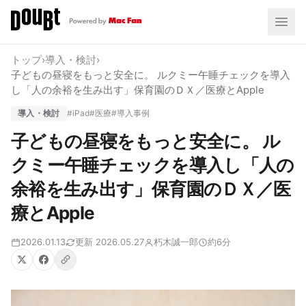
トップ
›
導入・検討
›
子どもの昼寝をもっと安全に。 ルクミー午睡チェックを導入
し「人の余裕を生み出す」保育園のＤＸ／医療とApple
導入・検討
#iPad
#医療
#導入事例
子どもの昼寝をもっと安全に。 ル
クミー午睡チェックを導入し「人の
余裕を生み出す」保育園のＤＸ／医
療とApple
2026.01.13
更新 2026.05.27
朽木誠一郎
約6分