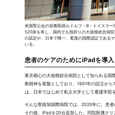
米国聖公会の宣教医師ルドルフ・B・トイスラー博
520床を有し、国内でも指折りの大規模総合病院だ。国際的な
の認定や、日本で唯一、看護の国際認証であるマ
いる。
患者のケアのためにiPadを導入
東京都心の大規模総合病院として知られる国
教精神を基盤としており、1901年の設立から
は、日本ではじめて私立大学として看護学部
そんな聖路加国際病院では、2020年に、患者の
その後、iPadを20台追加した。同院附属ク