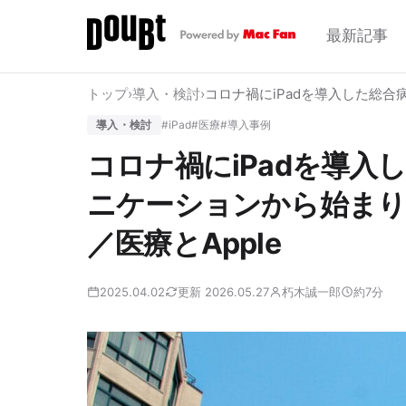
最新記事
トップ
›
導入・検討
›
コロナ禍にiPadを導入した総
導入・検討
#iPad
#医療
#導入事例
コロナ禍にiPadを導
ニケーションから始まり
／医療とApple
2025.04.02
更新 2026.05.27
朽木誠一郎
約7分