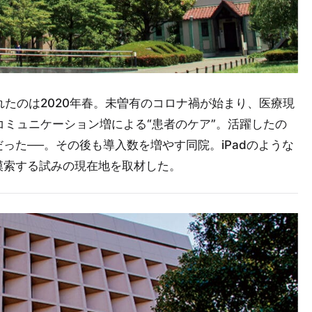
れたのは2020年春。未曽有のコロナ禍が始まり、医療現
コミュニケーション増による“患者のケア”。活躍したの
った──。その後も導入数を増やす同院。iPadのような
模索する試みの現在地を取材した。