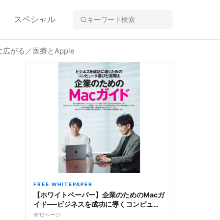
スペシャル
がる／医療とApple
FREE WHITEPAPER
【ホワイトペーパー】企業のためのMacガ
イド──ビジネスを成功に導くコンピュー
タ選びと活用法
全19ページ