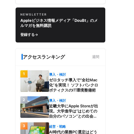
NEWSLETTER
Appleビジネス情報メディア「DouBt」のメ
ルマガを無料購読
登録する
→
アクセスランキング
週間
1
導入・検討
ゼロタッチ導入で“全社Mac
化”を実現！ ソフトバンクロ
ボティクスのIT環境整備術
2
導入・検討
近畿大学にApple Storeが出
現。大学進学は“はじめての
自分のパソコン”との出会
い。Macを選び、使う魅力と
3
楽しさを、夏のオープンキャ
経営・戦略
ンパスでアピール
AI時代の業務PC選定はどう