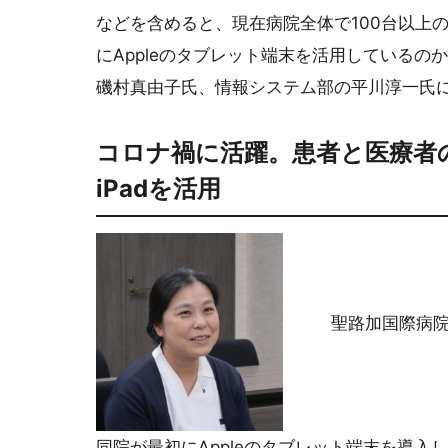
などを含めると、現在病院全体で100台以上の
にAppleのタブレット端末を活用している
磯村真由子氏、情報システム部の平川淳一氏
コロナ禍に活躍。患者と医療者
iPadを活用
聖路加国際病院
同院が最初にAppleのタブレット端末を導入