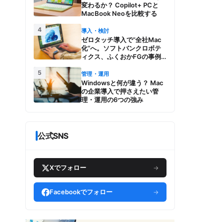
変わるか？ Copilot+ PCと
MacBook Neoを比較する
4
導入・検討
ゼロタッチ導入で“全社Mac
化”へ。ソフトバンクロボテ
ィクス、ふくおかFGの事例
とMac管理・運用の強み【今
5
週のAppleビジネストレン
管理・運用
ド】
Windowsと何が違う？ Mac
の企業導入で押さえたい管
理・運用の6つの強み
公式SNS
Xでフォロー
→
Facebookでフォロー
→