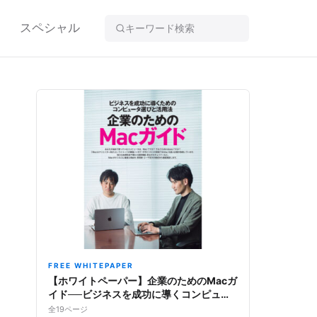
スペシャル
FREE WHITEPAPER
【ホワイトペーパー】企業のためのMacガ
イド──ビジネスを成功に導くコンピュー
タ選びと活用法
全19ページ