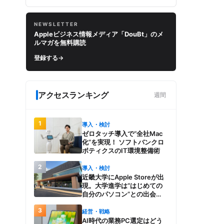
NEWSLETTER
Appleビジネス情報メディア「DouBt」のメ
ルマガを無料購読
登録する
→
アクセスランキング
週間
1
導入・検討
ゼロタッチ導入で“全社Mac
化”を実現！ ソフトバンクロ
ボティクスのIT環境整備術
2
導入・検討
近畿大学にApple Storeが出
現。大学進学は“はじめての
自分のパソコン”との出会
い。Macを選び、使う魅力と
3
楽しさを、夏のオープンキャ
経営・戦略
ンパスでアピール
AI時代の業務PC選定はどう