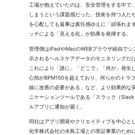
工場が抱えていたのは、安全管理をする中で
しまうという課題感だった。技術を持つ人た
を心配しても返事は責任感ゆえに「頑張れま
ッチによる「見える化」が効果を発揮する。
管理側はiPadやMacのWEBブラウザ経由
示されるヘルスケアデータのモニタリングだ
これにより「誰に」「どこで」「何が」発生
心拍がBPM150を超えており、何らかのト
線に改善の必要がある」など、より効果的な
ニケーションツールである「スラック（Sla
ルアプリに通知が届く。
同社はアプリ開発やクリエイティブを中心と
化学株式会社の水島工場との実証事業のため