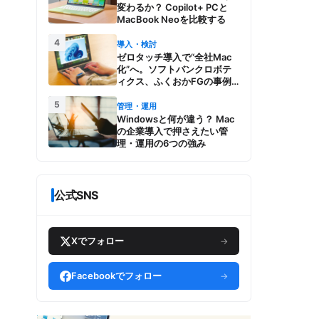
変わるか？ Copilot+ PCと
MacBook Neoを比較する
4
導入・検討
ゼロタッチ導入で“全社Mac
化”へ。ソフトバンクロボテ
ィクス、ふくおかFGの事例
とMac管理・運用の強み【今
5
週のAppleビジネストレン
管理・運用
ド】
Windowsと何が違う？ Mac
の企業導入で押さえたい管
理・運用の6つの強み
公式SNS
Xでフォロー
→
Facebookでフォロー
→