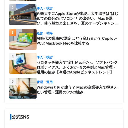
2
導入・検討
近畿大学にApple Storeが出現。大学進学は“はじ
めての自分のパソコン”との出会い。Macを選
び、使う魅力と楽しさを、夏のオープンキャンパ
スでアピール
3
経営・戦略
AI時代の業務PC選定はどう変わるか？ Copilot+
PCとMacBook Neoを比較する
4
導入・検討
ゼロタッチ導入で“全社Mac化”へ。ソフトバンク
ロボティクス、ふくおかFGの事例とMac管理・
運用の強み【今週のAppleビジネストレンド】
5
管理・運用
Windowsと何が違う？ Macの企業導入で押さえ
たい管理・運用の6つの強み
公式SNS