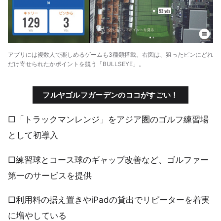
アプリには複数人で楽しめるゲームも3種類搭載。右図は、狙ったピンにどれ
だけ寄せられたかポイントを競う「BULLSEYE」。
フルヤゴルフガーデンのココがすごい！
□「トラックマンレンジ」をアジア圏のゴルフ練習場
として初導入
□練習球とコース球のギャップ改善など、ゴルファー
第一のサービスを提供
□利用料の据え置きやiPadの貸出でリピーターを着実
に増やしている