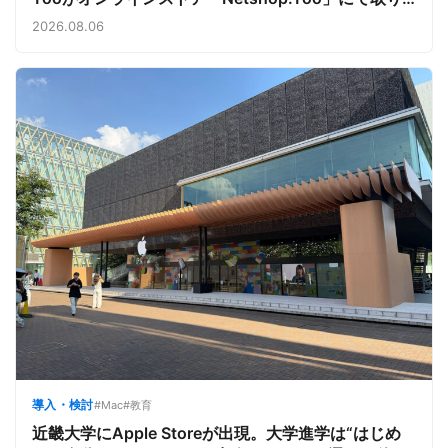
扱いをスタート。デバイス調達の手間を減らし、スピ
2026.08.06
ーディな導入を支援
導入・検討
#Mac
#教育
近畿大学にApple Storeが出現。大学進学は“はじめ