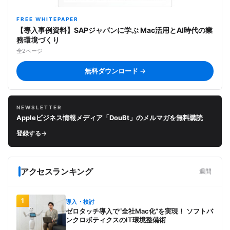
FREE WHITEPAPER
【導入事例資料】SAPジャパンに学ぶ Mac活用とAI時代の業
務環境づくり
全2ページ
無料ダウンロード →
NEWSLETTER
Appleビジネス情報メディア「DouBt」のメルマガを無料購読
登録する
→
アクセスランキング
週間
1
導入・検討
ゼロタッチ導入で“全社Mac化”を実現！ ソフトバ
ンクロボティクスのIT環境整備術