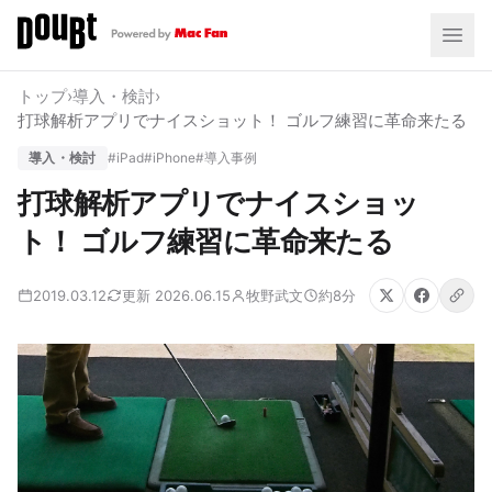
トップ
›
導入・検討
›
打球解析アプリでナイスショット！ ゴルフ練習に革命来たる
導入・検討
#iPad
#iPhone
#導入事例
打球解析アプリでナイスショッ
ト！ ゴルフ練習に革命来たる
2019.03.12
更新 2026.06.15
牧野武文
約8分