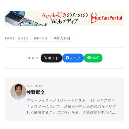
#iPad
#iPhone
#導入事例
TAGS
ポスト
シェア
LINE
SHARE
AUTHOR
牧野武文
フリーライター／ITジャーナリスト。ITビジネスやテ
クノロジーについて、消費者や生活者の視点からやさ
しく解説することに定評がある。IT関連書を中心に
「玩具」「ゲーム」「文学」など、さまざまなジャン
ルの書籍を幅広く執筆。