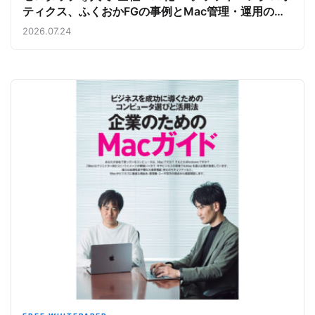
ティクス、ふくおかFGの事例とMac管理・運用の強
み【今週のAppleビジネストレンド】
2026.07.24