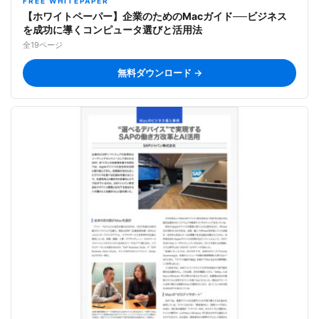
FREE WHITEPAPER
【ホワイトペーパー】企業のためのMacガイド──ビジネス
を成功に導くコンピュータ選びと活用法
全19ページ
無料ダウンロード →