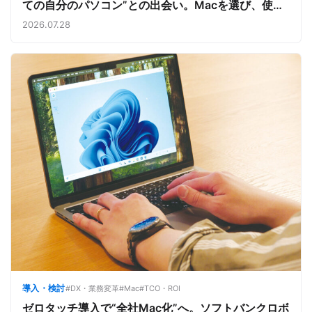
ての自分のパソコン”との出会い。Macを選び、使う
魅力と楽しさを、夏のオープンキャンパスでアピール
2026.07.28
導入・検討
#DX・業務変革
#Mac
#TCO・ROI
ゼロタッチ導入で“全社Mac化”へ。ソフトバンクロボ