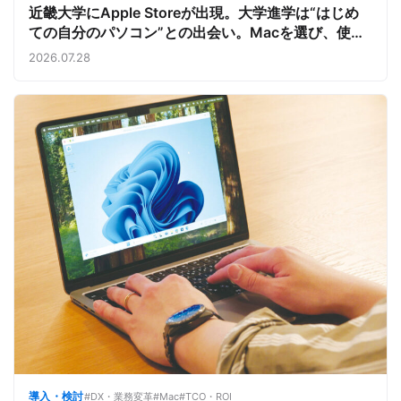
近畿大学にApple Storeが出現。大学進学は“はじめ
ての自分のパソコン”との出会い。Macを選び、使う
魅力と楽しさを、夏のオープンキャンパスでアピール
2026.07.28
導入・検討
#DX・業務変革
#Mac
#TCO・ROI