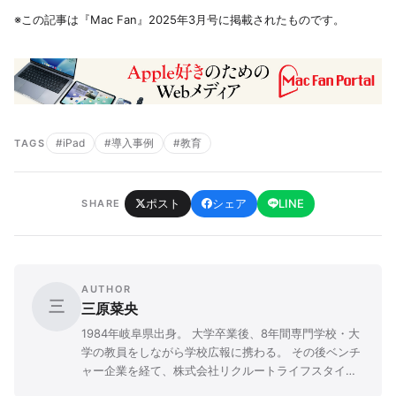
※この記事は『Mac Fan』2025年3月号に掲載されたものです。
#iPad
#導入事例
#教育
TAGS
ポスト
シェア
LINE
SHARE
AUTHOR
三
三原菜央
1984年岐阜県出身。 大学卒業後、8年間専門学校・大
学の教員をしながら学校広報に携わる。 その後ベンチ
ャー企業を経て、株式会社リクルートライフスタイル
にて広報PRや企画職に従事。 「先生と子ども、両者の