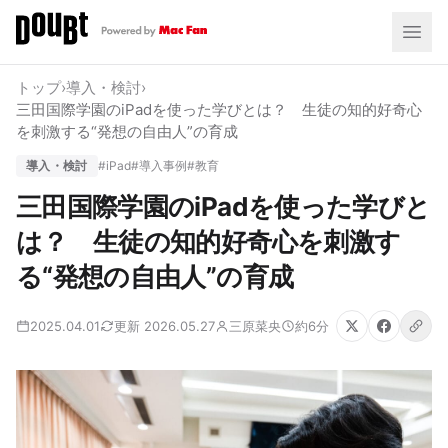
トップ
›
導入・検討
›
三田国際学園のiPadを使った学びとは？ 生徒の知的好奇心
を刺激する“発想の自由人”の育成
導入・検討
#iPad
#導入事例
#教育
三田国際学園のiPadを使った学びと
は？ 生徒の知的好奇心を刺激す
る“発想の自由人”の育成
2025.04.01
更新 2026.05.27
三原菜央
約6分