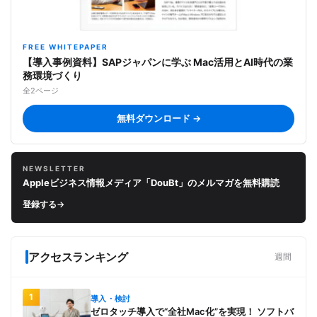
FREE WHITEPAPER
【導入事例資料】SAPジャパンに学ぶ Mac活用とAI時代の業
務環境づくり
全2ページ
無料ダウンロード →
NEWSLETTER
Appleビジネス情報メディア「DouBt」のメルマガを無料購読
登録する
→
アクセスランキング
週間
1
導入・検討
ゼロタッチ導入で“全社Mac化”を実現！ ソフトバ