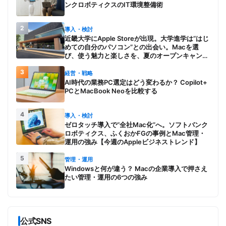
ンクロボティクスのIT環境整備術
2
導入・検討
近畿大学にApple Storeが出現。大学進学は“はじ
めての自分のパソコン”との出会い。Macを選
び、使う魅力と楽しさを、夏のオープンキャンパ
スでアピール
3
経営・戦略
AI時代の業務PC選定はどう変わるか？ Copilot+
PCとMacBook Neoを比較する
4
導入・検討
ゼロタッチ導入で“全社Mac化”へ。ソフトバンク
ロボティクス、ふくおかFGの事例とMac管理・
運用の強み【今週のAppleビジネストレンド】
5
管理・運用
Windowsと何が違う？ Macの企業導入で押さえ
たい管理・運用の6つの強み
公式SNS