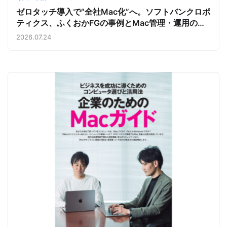
ゼロタッチ導入で“全社Mac化”へ。ソフトバンクロボ
ティクス、ふくおかFGの事例とMac管理・運用の強
み【今週のAppleビジネストレンド】
2026.07.24