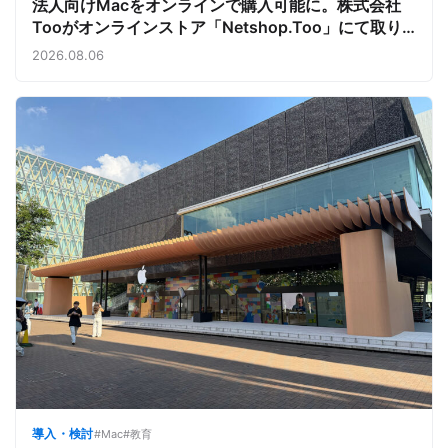
法人向けMacをオンラインで購入可能に。株式会社
Tooがオンラインストア「Netshop.Too」にて取り
扱いをスタート。デバイス調達の手間を減らし、スピ
2026.08.06
ーディな導入を支援
導入・検討
#Mac
#教育