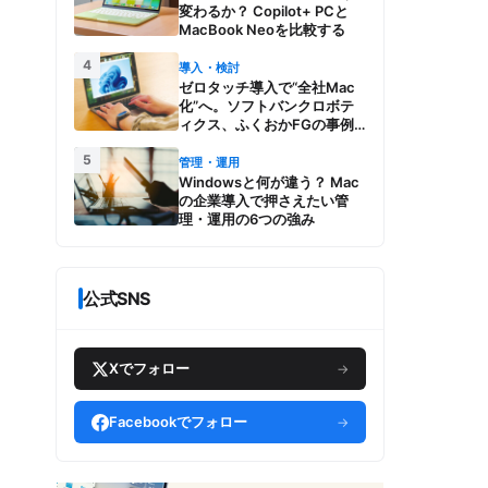
変わるか？ Copilot+ PCと
MacBook Neoを比較する
4
導入・検討
ゼロタッチ導入で“全社Mac
化”へ。ソフトバンクロボテ
ィクス、ふくおかFGの事例
とMac管理・運用の強み【今
5
週のAppleビジネストレン
管理・運用
ド】
Windowsと何が違う？ Mac
の企業導入で押さえたい管
理・運用の6つの強み
公式SNS
Xでフォロー
→
Facebookでフォロー
→