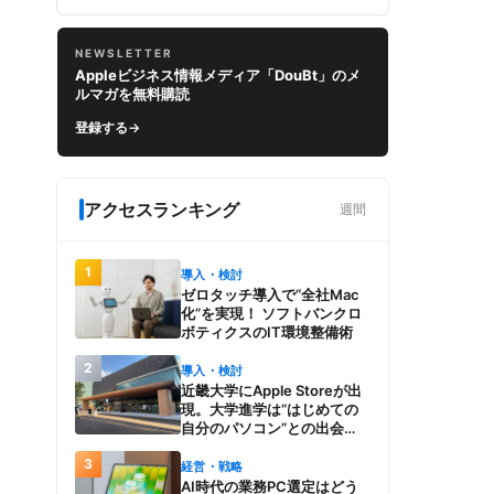
NEWSLETTER
Appleビジネス情報メディア「DouBt」のメ
ルマガを無料購読
登録する
→
アクセスランキング
週間
1
導入・検討
ゼロタッチ導入で“全社Mac
化”を実現！ ソフトバンクロ
ボティクスのIT環境整備術
2
導入・検討
近畿大学にApple Storeが出
現。大学進学は“はじめての
自分のパソコン”との出会
い。Macを選び、使う魅力と
3
楽しさを、夏のオープンキャ
経営・戦略
ンパスでアピール
AI時代の業務PC選定はどう