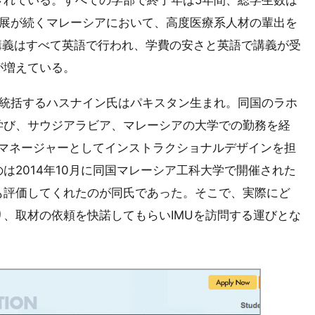
されている。すべての学部で終了年は5年間、総学生数は
発展が続くマレーシアにおいて、高度医療系人材の輩出を
講義はすべて英語で行われ、学費の安さと英語で講義が受
が増えている。
を統括するハスナイン氏はパキスタン生まれ。同国のラホ
学び、サウジアラビア、マレーシアの大学での勤務を経
トマネージャーとしてインストラクショナルデザインを担
は2014年10月に同国マレーシア工科大学で開催された
も評価してくれたのが同氏であった。そこで、実際にど
、取材の依頼を快諾してもらいIMUを訪問する運びとな