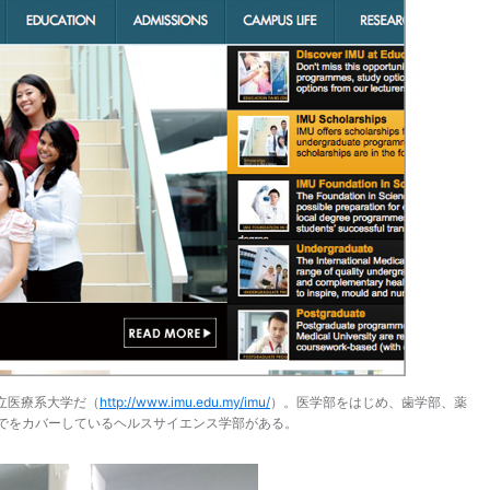
立医療系大学だ（
http://www.imu.edu.my/imu/
）。医学部をはじめ、歯学部、薬
でをカバーしているヘルスサイエンス学部がある。