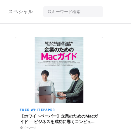
スペシャル
FREE WHITEPAPER
【ホワイトペーパー】企業のためのMacガ
イド──ビジネスを成功に導くコンピュー
タ選びと活用法
全19ページ