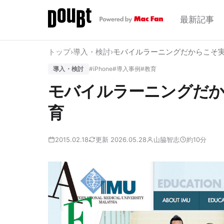
最新記事
トップ
›
導入・検討
›
モバイルラーニングだからこそ
導入・検討
#iPhone
#導入事例
#教育
モバイルラーニングだか
育
2015.02.18
更新 2026.05.28
山脇智志
約10分