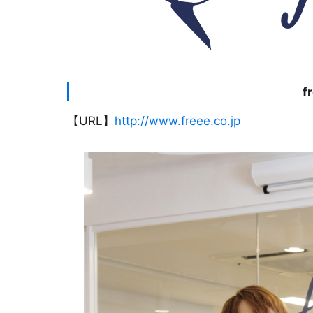
f
【URL】
http://www.freee.co.jp