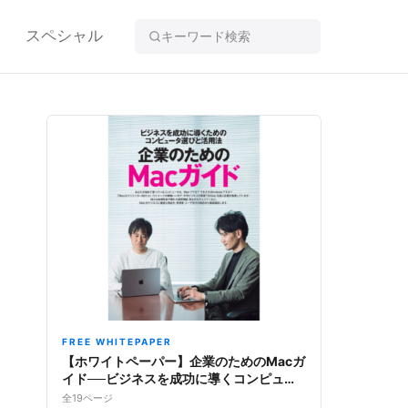
スペシャル
FREE WHITEPAPER
【ホワイトペーパー】企業のためのMacガ
イド──ビジネスを成功に導くコンピュー
タ選びと活用法
全19ページ