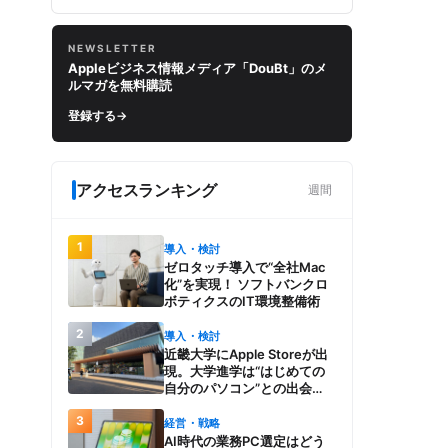
NEWSLETTER
Appleビジネス情報メディア「DouBt」のメ
ルマガを無料購読
登録する
→
アクセスランキング
週間
1
導入・検討
ゼロタッチ導入で“全社Mac
化”を実現！ ソフトバンクロ
ボティクスのIT環境整備術
2
導入・検討
近畿大学にApple Storeが出
現。大学進学は“はじめての
自分のパソコン”との出会
い。Macを選び、使う魅力と
3
楽しさを、夏のオープンキャ
経営・戦略
ンパスでアピール
AI時代の業務PC選定はどう