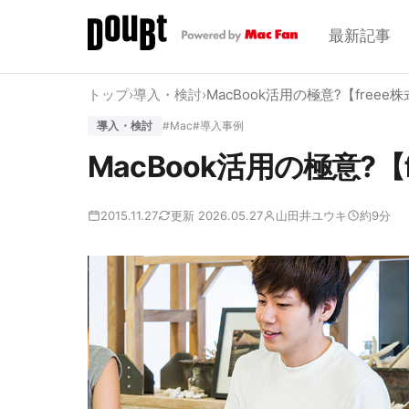
最新記事
トップ
›
導入・検討
›
MacBook活用の極意?【freee
導入・検討
#Mac
#導入事例
MacBook活用の極意?【
2015.11.27
更新 2026.05.27
山田井ユウキ
約9分