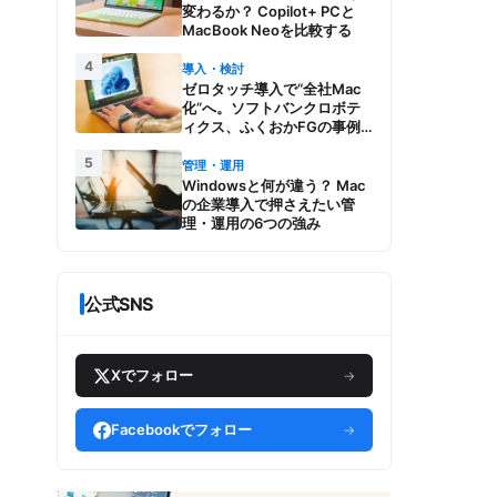
変わるか？ Copilot+ PCと
MacBook Neoを比較する
4
導入・検討
ゼロタッチ導入で“全社Mac
化”へ。ソフトバンクロボテ
ィクス、ふくおかFGの事例
とMac管理・運用の強み【今
5
週のAppleビジネストレン
管理・運用
ド】
Windowsと何が違う？ Mac
の企業導入で押さえたい管
理・運用の6つの強み
公式SNS
Xでフォロー
→
Facebookでフォロー
→