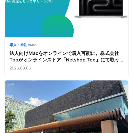
導入・検討
#Mac
法人向けMacをオンラインで購入可能に。株式会社
Tooがオンラインストア「Netshop.Too」にて取り
扱いをスタート。デバイス調達の手間を減らし、スピ
2026.08.06
ーディな導入を支援