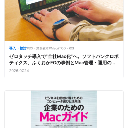
導入・検討
#DX・業務変革
#Mac
#TCO・ROI
ゼロタッチ導入で“全社Mac化”へ。ソフトバンクロボ
ティクス、ふくおかFGの事例とMac管理・運用の強
み【今週のAppleビジネストレンド】
2026.07.24