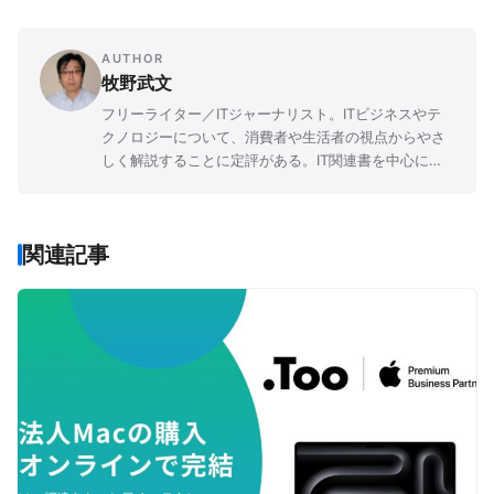
AUTHOR
牧野武文
フリーライター／ITジャーナリスト。ITビジネスやテ
クノロジーについて、消費者や生活者の視点からやさ
しく解説することに定評がある。IT関連書を中心に
「玩具」「ゲーム」「文学」など、さまざまなジャン
ルの書籍を幅広く執筆。
関連記事