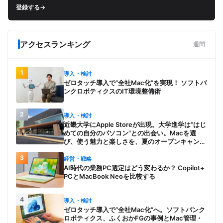
登録する
→
アクセスランキング
週間
1
導入・検討
ゼロタッチ導入で“全社Mac化”を実現！ ソフトバ
ンクロボティクスのIT環境整備術
2
導入・検討
近畿大学にApple Storeが出現。大学進学は“はじ
めての自分のパソコン”との出会い。Macを選
び、使う魅力と楽しさを、夏のオープンキャンパ
スでアピール
3
経営・戦略
AI時代の業務PC選定はどう変わるか？ Copilot+
PCとMacBook Neoを比較する
4
導入・検討
ゼロタッチ導入で“全社Mac化”へ。ソフトバンク
ロボティクス、ふくおかFGの事例とMac管理・