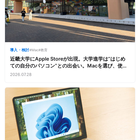
導入・検討
#Mac
#教育
近畿大学にApple Storeが出現。大学進学は“はじめ
ての自分のパソコン”との出会い。Macを選び、使う
魅力と楽しさを、夏のオープンキャンパスでアピール
2026.07.28