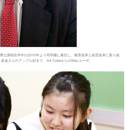
博士課程在学中の2010年より同学園に着任し、教育改革と経営改革に取り組
金入りのアップル好きで、G4 CubeからのMacユーザ。