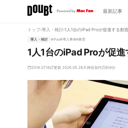
最新記事
トップ
›
導入・検討
›
1人1台のiPad Proが促進する
導入・検討
#iPad
#導入事例
#教育
1人1台のiPad Proが
2016.07.16
更新 2026.05.28
神谷加代
約9分