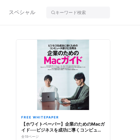
スペシャル
FREE WHITEPAPER
【ホワイトペーパー】企業のためのMacガ
イド──ビジネスを成功に導くコンピュー
タ選びと活用法
全19ページ