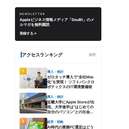
NEWSLETTER
Appleビジネス情報メディア「DouBt」のメ
ルマガを無料購読
登録する
→
アクセスランキング
週間
1
導入・検討
ゼロタッチ導入で“全社Mac
化”を実現！ ソフトバンクロ
ボティクスのIT環境整備術
2
導入・検討
近畿大学にApple Storeが出
現。大学進学は“はじめての
自分のパソコン”との出会
い。Macを選び、使う魅力と
3
楽しさを、夏のオープンキャ
経営・戦略
ンパスでアピール
AI時代の業務PC選定はどう