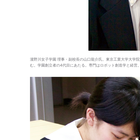
瀧野川女子学園 理事・副校長の山口龍介氏。東京工業大学大学院
む。学園創立者の4代目にあたる。専門はロボット創造学と経営。筋