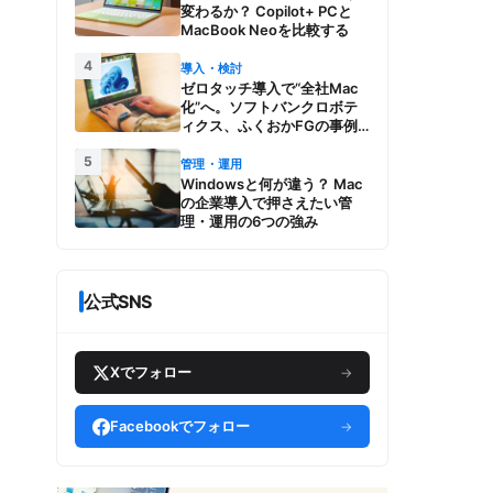
変わるか？ Copilot+ PCと
MacBook Neoを比較する
4
導入・検討
ゼロタッチ導入で“全社Mac
化”へ。ソフトバンクロボテ
ィクス、ふくおかFGの事例
とMac管理・運用の強み【今
5
週のAppleビジネストレン
管理・運用
ド】
Windowsと何が違う？ Mac
の企業導入で押さえたい管
理・運用の6つの強み
公式SNS
Xでフォロー
→
Facebookでフォロー
→