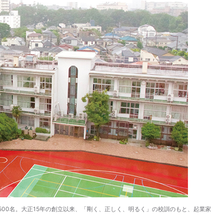
00名。大正15年の創立以来、「剛く、正しく、明るく」の校訓のもと、起業家