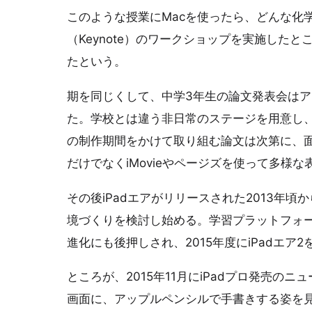
このような授業にMacを使ったら、どんな化学
（Keynote）のワークショップを実施した
たという。
期を同じくして、中学3年生の論文発表会は
た。学校とは違う非日常のステージを用意し
の制作期間をかけて取り組む論文は次第に、
だけでなくiMovieやページズを使って多様
その後iPadエアがリリースされた2013年頃
境づくりを検討し始める。学習プラットフォームの「iTun
進化にも後押しされ、2015年度にiPadエ
ところが、2015年11月にiPadプロ発売のニ
画面に、アップルペンシルで手書きする姿を