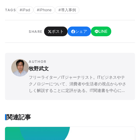
#iPad
#iPhone
#導入事例
TAGS
ポスト
シェア
LINE
SHARE
AUTHOR
牧野武文
フリーライター／ITジャーナリスト。ITビジネスやテ
クノロジーについて、消費者や生活者の視点からやさ
しく解説することに定評がある。IT関連書を中心に
「玩具」「ゲーム」「文学」など、さまざまなジャン
ルの書籍を幅広く執筆。
関連記事