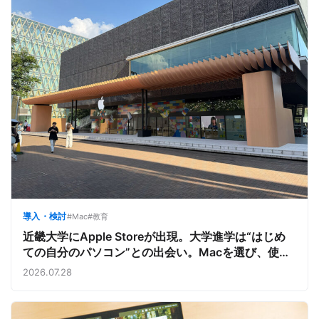
導入・検討
#Mac
#教育
近畿大学にApple Storeが出現。大学進学は“はじめ
ての自分のパソコン”との出会い。Macを選び、使う
魅力と楽しさを、夏のオープンキャンパスでアピール
2026.07.28