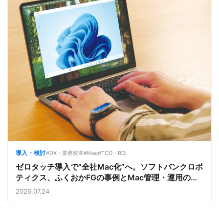
導入・検討
#DX・業務変革
#Mac
#TCO・ROI
ゼロタッチ導入で“全社Mac化”へ。ソフトバンクロボ
ティクス、ふくおかFGの事例とMac管理・運用の強
み【今週のAppleビジネストレンド】
2026.07.24