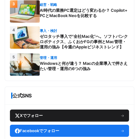
3
経営・戦略
AI時代の業務PC選定はどう変わるか？ Copilot+
PCとMacBook Neoを比較する
4
導入・検討
ゼロタッチ導入で“全社Mac化”へ。ソフトバンク
ロボティクス、ふくおかFGの事例とMac管理・
運用の強み【今週のAppleビジネストレンド】
5
管理・運用
Windowsと何が違う？ Macの企業導入で押さえ
たい管理・運用の6つの強み
公式SNS
Xでフォロー
→
Facebookでフォロー
→