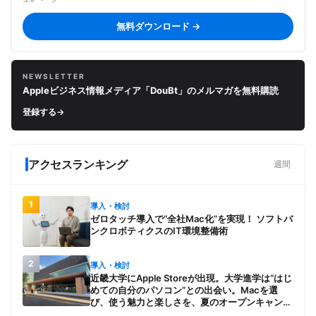
無料ダウンロード →
NEWSLETTER
Appleビジネス情報メディア「DouBt」のメルマガを無料購読
登録する
→
アクセスランキング
週間
1
導入・検討
ゼロタッチ導入で“全社Mac化”を実現！ ソフトバ
ンクロボティクスのIT環境整備術
2
導入・検討
近畿大学にApple Storeが出現。大学進学は“はじ
めての自分のパソコン”との出会い。Macを選
び、使う魅力と楽しさを、夏のオープンキャンパ
スでアピール