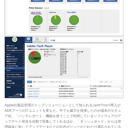
Apple社製品管理のトップソリューションとして知られるJamf Proの導入が
ADKアーツのITユニットを変えた。中でも威力を発揮したのが端末のセキュ
ア化。「パッチレポート」機能を使うことで利用しているソフトウェアのア
ップデート状況を自動で収集してくれるほか、「ダッシュボード」からは管
理端末に対してアップデータなどの社内ポリシーがどれだけ適応されている