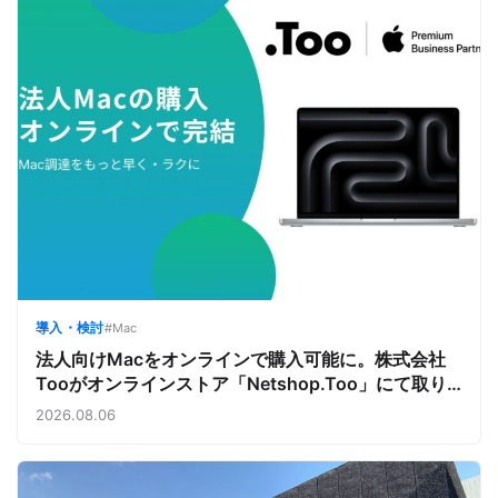
導入・検討
#Mac
法人向けMacをオンラインで購入可能に。株式会社
Tooがオンラインストア「Netshop.Too」にて取り
扱いをスタート。デバイス調達の手間を減らし、スピ
2026.08.06
ーディな導入を支援