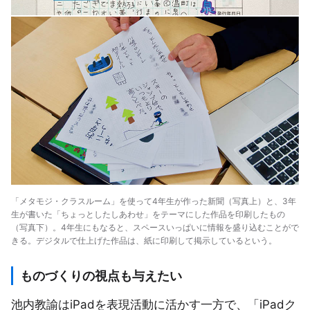
「メタモジ・クラスルーム」を使って4年生が作った新聞（写真上）と、3年
生が書いた「ちょっとしたしあわせ」をテーマにした作品を印刷したもの
（写真下）。4年生にもなると、スペースいっぱいに情報を盛り込むことがで
きる。デジタルで仕上げた作品は、紙に印刷して掲示しているという。
ものづくりの視点も与えたい
池内教諭はiPadを表現活動に活かす一方で、「iPadク