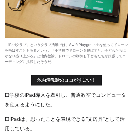
「iPadクラブ」というクラブ活動では、Swift Playgroundsを使ってドローン
を飛ばすこともあるという。「小学校でドローンを飛ばすと、子どもたちは
かなり盛り上がる」と池内教諭。ドローンの制御も子どもたちが頑張ってコ
ーディングに挑戦したそうだ。
池内清教諭のココがすごい！
□学校のiPad導入を牽引し、普通教室でコンピュータ
を使えるようにした。
□iPadは、思ったことを表現できる“文房具”として活
用している。