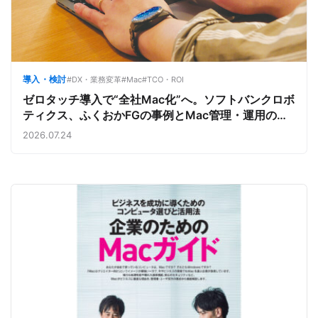
導入・検討
#DX・業務変革
#Mac
#TCO・ROI
ゼロタッチ導入で“全社Mac化”へ。ソフトバンクロボ
ティクス、ふくおかFGの事例とMac管理・運用の強
み【今週のAppleビジネストレンド】
2026.07.24