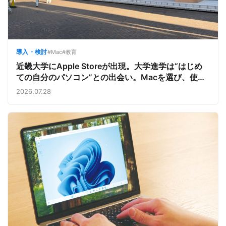
導入・検討
#Mac
#教育
近畿大学にApple Storeが出現。大学進学は“はじめ
ての自分のパソコン”との出会い。Macを選び、使う
魅力と楽しさを、夏のオープンキャンパスでアピール
2026.07.28