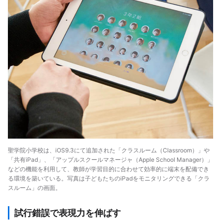
聖学院小学校は、iOS9.3にて追加された「クラスルーム（Classroom）」や
「共有iPad」、「アップルスクールマネージャ（Apple School Manager）」
などの機能を利用して、教師が学習目的に合わせて効率的に端末を配備でき
る環境を築いている。写真は子どもたちのiPadをモニタリングできる「クラ
スルーム」の画面。
試行錯誤で表現力を伸ばす