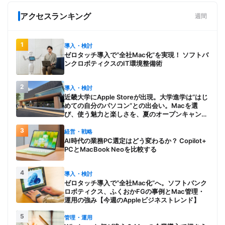
アクセスランキング
週間
1
導入・検討
ゼロタッチ導入で“全社Mac化”を実現！ ソフトバ
ンクロボティクスのIT環境整備術
2
導入・検討
近畿大学にApple Storeが出現。大学進学は“はじ
めての自分のパソコン”との出会い。Macを選
び、使う魅力と楽しさを、夏のオープンキャンパ
スでアピール
3
経営・戦略
AI時代の業務PC選定はどう変わるか？ Copilot+
PCとMacBook Neoを比較する
4
導入・検討
ゼロタッチ導入で“全社Mac化”へ。ソフトバンク
ロボティクス、ふくおかFGの事例とMac管理・
運用の強み【今週のAppleビジネストレンド】
5
管理・運用