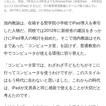
ンをした。現在、1年生から3年生までをShared iPad（共有iPad）、4年生以
上に1人1台のiPadとするなど、ICT教育環境整備にチームで取り組んでい
る。2017年にADEに認定。LC 520からのMacユーザ。
池内教諭は、在籍する聖学院小学校でiPad導入を牽引
した人物だ。同校では2012年に新校舎の建設をきっか
けにiPad導入の検討を始めた。そこで池内教諭はそれ
まであった「コンピュータ室」を設けず、普通教室の
中でコンピュータが使える環境に切り替えた。
「コンピュータ室では、わざわざ子どもたちがそこに
行ってコンピュータを使うわけですが、このスタイル
はもう時代に合わないと思いました。これからの時代
は、iPadが文房具と同じ感覚で使えることが大切だと
考えたのです」