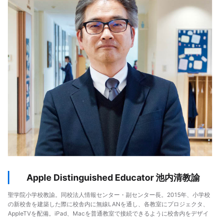
Apple Distinguished Educator 池内清教諭
聖学院小学校教諭。同校法人情報センター・副センター長。2015年、小学校
の新校舎を建築した際に校舎内に無線LANを通し、各教室にプロジェクタ、
AppleTVを配備。iPad、Macを普通教室で接続できるように校舎内をデザイ