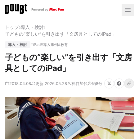
トップ
›
導入・検討
›
子どもの“楽しい”を引き出す「文房具としてのiPad」
導入・検討
#iPad
#導入事例
#教育
子どもの“楽しい”を引き出す「文房
具としてのiPad」
2018.04.08
更新 2026.05.28
神谷加代
約8分