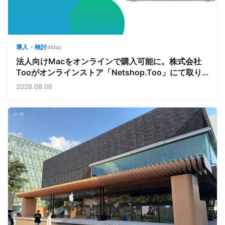
導入・検討
#Mac
法人向けMacをオンラインで購入可能に。株式会社
Tooがオンラインストア「Netshop.Too」にて取り
扱いをスタート。デバイス調達の手間を減らし、スピ
2026.08.06
ーディな導入を支援