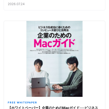
み【今週のAppleビジネストレンド】
2026.07.24
FREE WHITEPAPER
【ホワイトペーパー】企業のためのMacガイド──ビジネス