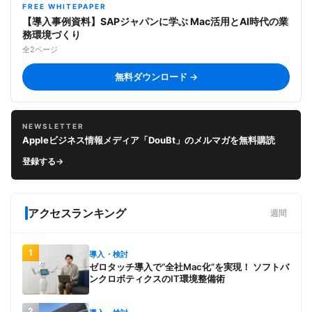
FREE WHITEPAPER
【導入事例資料】SAPジャパンに学ぶ Mac活用とAI時代の業
務環境づくり
全2ページ
無料ダウンロード →
NEWSLETTER
Appleビジネス情報メディア「DouBt」のメルマガを無料購読
登録する
→
アクセスランキング
週間
1
導入・検討
ゼロタッチ導入で“全社Mac化”を実現！ ソフトバ
ンクロボティクスのIT環境整備術
2