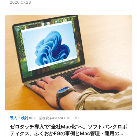
魅力と楽しさを、夏のオープンキャンパスでアピール
2026.07.28
導入・検討
#DX・業務変革
#Mac
#TCO・ROI
ゼロタッチ導入で“全社Mac化”へ。ソフトバンクロボ
ティクス、ふくおかFGの事例とMac管理・運用の強