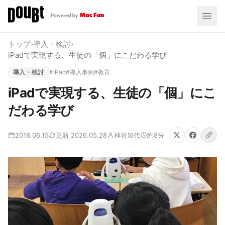
トップ
›
導入・検討
›
iPadで実現する、生徒の「個」にこだわる学び
導入・検討
#iPad
#導入事例
#教育
iPadで実現する、生徒の「個」にこ
だわる学び
2018.06.15
更新 2026.05.28
神谷加代
約8分