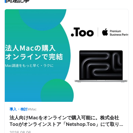
関連記事
導入・検討
#Mac
法人向けMacをオンラインで購入可能に。株式会社
Tooがオンラインストア「Netshop.Too」にて取り
扱いをスタート。デバイス調達の手間を減らし、スピ
2026.08.06