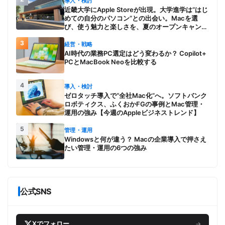
導入・検討
近畿大学にApple Storeが出現。大学進学は“はじ
めての自分のパソコン”との出会い。Macを選
び、使う魅力と楽しさを、夏のオープンキャンパ
スでアピール
3
経営・戦略
AI時代の業務PC選定はどう変わるか？ Copilot+
PCとMacBook Neoを比較する
4
導入・検討
ゼロタッチ導入で“全社Mac化”へ。ソフトバンク
ロボティクス、ふくおかFGの事例とMac管理・
運用の強み【今週のAppleビジネストレンド】
5
管理・運用
Windowsと何が違う？ Macの企業導入で押さえ
たい管理・運用の6つの強み
公式SNS
Xでフォロー
→