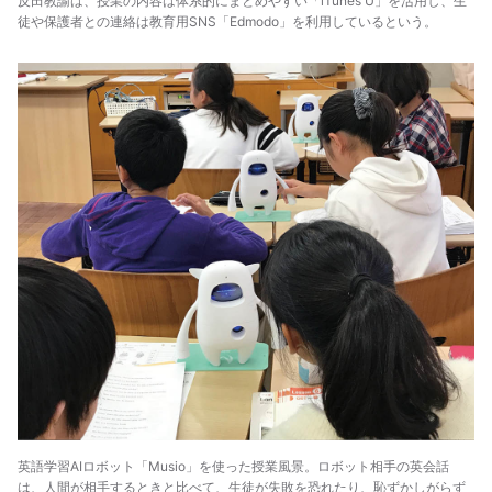
反田教諭は、授業の内容は体系的にまとめやすい「iTunes U」を活用し、生
徒や保護者との連絡は教育用SNS「Edmodo」を利用しているという。
英語学習AIロボット「Musio」を使った授業風景。ロボット相手の英会話
は、人間が相手するときと比べて、生徒が失敗を恐れたり、恥ずかしがらず