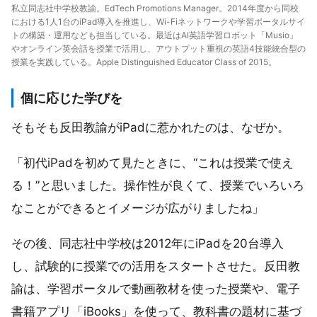
私立同志社中学校教諭。EdTech Promotions Manager。2014年度から同校
における1人1台のiPad導入を推進し、Wi-Fiネットワークや学習ポータルサイ
トの構築・運用なども担当している。最近はAI英語学習ロボット「Musio」
やオンライン英会話を授業で活用し、アウトプット重視の英語4技能統合型の
授業を実践している。Apple Distinguished Educator Class of 2015。
個に応じた学びを
そもそも反田教諭がiPadに惹かれたのは、なぜか。
「初代iPadを初めて見たときに、“これは授業で使え
る！”と思いました。操作性が良くて、授業でいろいろ
なことができるとイメージが広がりましたね」
その後、同志社中学校は2012年にiPadを20台導入
し、試験的に授業での活用をスタートさせた。反田教
諭は、学習ポータルで動画教材を使った授業や、電子
書籍アプリ「iBooks」を使って、教科書の題材に基づ