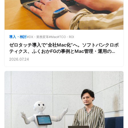
導入・検討
#DX・業務変革
#Mac
#TCO・ROI
ゼロタッチ導入で“全社Mac化”へ。ソフトバンクロボ
ティクス、ふくおかFGの事例とMac管理・運用の強
み【今週のAppleビジネストレンド】
2026.07.24