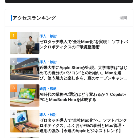
アクセスランキング
週間
1
導入・検討
ゼロタッチ導入で“全社Mac化”を実現！ ソフトバ
ンクロボティクスのIT環境整備術
2
導入・検討
近畿大学にApple Storeが出現。大学進学は“はじ
めての自分のパソコン”との出会い。Macを選
び、使う魅力と楽しさを、夏のオープンキャンパ
スでアピール
3
経営・戦略
AI時代の業務PC選定はどう変わるか？ Copilot+
PCとMacBook Neoを比較する
4
導入・検討
ゼロタッチ導入で“全社Mac化”へ。ソフトバンク
ロボティクス、ふくおかFGの事例とMac管理・
運用の強み【今週のAppleビジネストレンド】