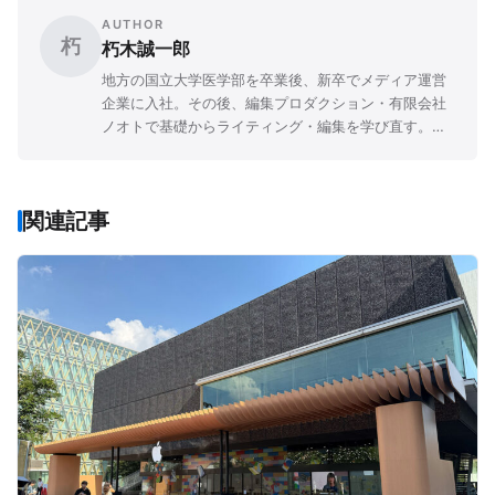
AUTHOR
朽
朽木誠一郎
地方の国立大学医学部を卒業後、新卒でメディア運営
企業に入社。その後、編集プロダクション・有限会社
ノオトで基礎からライティング・編集を学び直す。現
在は報道機関に勤務しながら、フリーライターとして
も雑誌『Mac Fan』連載「医療とApple」など執筆
中。主著に『健康を食い物にするメディアたち』（デ
関連記事
ィスカヴァー携書）。