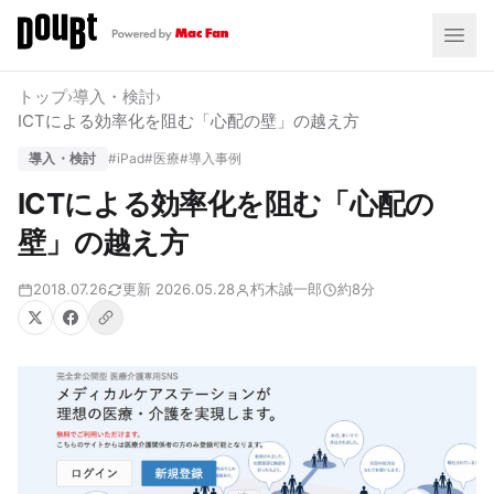
トップ
›
導入・検討
›
ICTによる効率化を阻む「心配の壁」の越え方
導入・検討
#iPad
#医療
#導入事例
ICTによる効率化を阻む「心配の
壁」の越え方
2018.07.26
更新 2026.05.28
朽木誠一郎
約8分