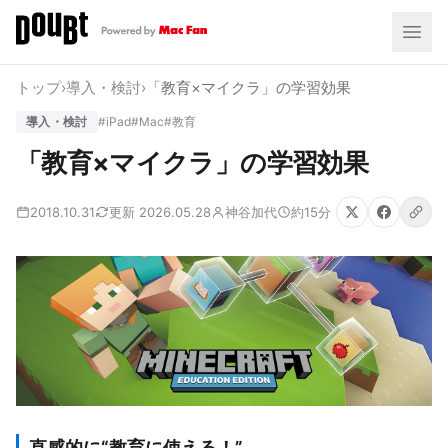
トップ
›
導入・検討
›
「教育×マイクラ」の学習効果
導入・検討
#iPad
#Mac
#教育
「教育×マイクラ」の学習効果
2018.10.31
更新 2026.05.28
神谷加代
約15分
直感的に“教育に使える！”