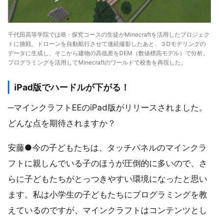
千代田高等学院ではIB・探究コースの生徒がMinecraftを活用したプロジェク
トに挑戦。ドローンを自動航行させて連続撮影したあと、３Dモデリングの
データに生成し、そこから建物の高低差をDEM（数値標高モデル）で分析。
プログラミングを活用してMinecraftのワールドで校舎を再現した。
iPad版でハードルが下がる！
─マインクラフトEEのiPad版がリリースされました。
どんな点を期待されますか？
安藤●今の子どもたちは、タッチパネルのマインクラ
フトに親しんでいる子のほうが圧倒的に多いので、さ
らに子どもたちがとっつきやすい環境になったと思い
ます。私は小学生の子どもたちにプログラミングを教
えているのですが、マインクラフトはコンテンツとし