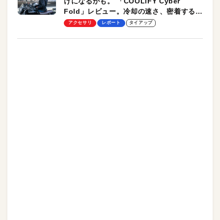
けになるかも。 「COOLiFY Cyber
Fold」レビュー。冷却の速さ、密着する冷
却プレート、シンプルな操作性がグッド！
アクセサリ
レポート
タイアップ