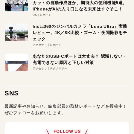
カットの自動作成ほか、期待大の便利機能5選。
iPhoneがAIの入り口になる未来はすぐそこ！
OS
レポート
Insta360のジンバルカメラ「Luna Ultra」実践
レビュー。4K／8K比較・ズーム・夜間撮影をチ
ェック
アクセサリ
レポート
あなたのUSB-Cポートは大丈夫？ 認識しない・
充電できない原因と正しい対策
アクセサリ
テクノロジー
SNS
最新記事やお知らせ、編集部員の取材レポートなどを投稿中！
ぜひフォローをお願いします。
FOLLOW US