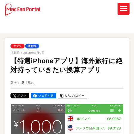
アプリ
便利技
掲載日：
2018年8月9日
【特選iPhoneアプリ】海外旅行に絶
対持っていきたい換算アプリ
著者：
早川厚志
ポスト
シェアする
URLのコピー