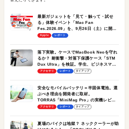
最新ガジェットを「見て・触って・試せ
る」体験イベント「Mac Fan
Fes.2026.09」を、9月26日（土）に開催
します！
Apple
レポート
落下実験。ケースでMacBook Neoを守れ
るか？ 耐衝撃・対落下保護ケース「STM
Dux Ultra」を検証。学生、ビジネスマン
のモバイルユースに最適！
アクセサリ
レポート
タイアップ
安全なモバイルバッテリ＝半固体電池。選
ぶべき理由を開発者に取材。
TORRAS「MiniMag Pro」の実機レビュ
ーも
アクセサリ
レポート
タイアップ
夏場のバイクは地獄？ ネッククーラーが助