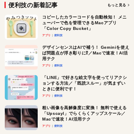
便利技の新着記事
もっと見る
コピーしたカラーコードを自動検知！ メニ
ューバーで色を管理できるMacアプリ
「Color Copy Bucket」
アプリ
便利技
デザインセンスはAIで補う！ Geminiを使え
ば問題点が浮き彫りに⁉︎／Macで速攻！AI活
用テク
アプリ
便利技
「LINE」で好きな絵文字を使ってリアクシ
ョンする方法／「既読スルー」が気まずい
ときに便利です！
アプリ
便利技
粗い画像を高解像度に変換！ 無料で使える
「Upscayl」でらくらくアップスケール／
Macで速攻！AI活用テク
アプリ
便利技