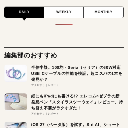
DAILY
WEEKLY
MONTHLY
編集部のおすすめ
半信半疑。100均・Seria（セリア）の60W対応
USB-Cケーブルの性能を検証。超コスパの1本を
発見か？
アクセサリ
レポート
紙にもiPadにも書ける!? エレコム×ゼブラの新
発想ペン「スタイラスツーウェイ」レビュー。持
ち替え不要がラクすぎた！
アクセサリ
レポート
iOS 27（ベータ版）を試す。Siri AI、ショート