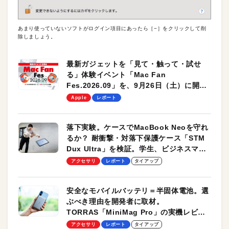
あまり使っていないソフトがログイン項目にあったら［−］をクリックして削
除しましょう。
最新ガジェットを「見て・触って・試せ
る」体験イベント「Mac Fan
Fes.2026.09」を、9月26日（土）に開催
します！
Apple
レポート
落下実験。ケースでMacBook Neoを守れ
るか？ 耐衝撃・対落下保護ケース「STM
Dux Ultra」を検証。学生、ビジネスマン
のモバイルユースに最適！
アクセサリ
レポート
タイアップ
安全なモバイルバッテリ＝半固体電池。選
ぶべき理由を開発者に取材。
TORRAS「MiniMag Pro」の実機レビュ
ーも
アクセサリ
レポート
タイアップ