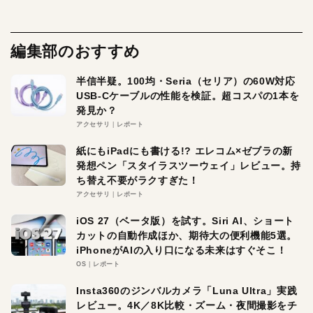
編集部のおすすめ
半信半疑。100均・Seria（セリア）の60W対応
USB-Cケーブルの性能を検証。超コスパの1本を
発見か？
アクセサリ
レポート
紙にもiPadにも書ける!? エレコム×ゼブラの新
発想ペン「スタイラスツーウェイ」レビュー。持
ち替え不要がラクすぎた！
アクセサリ
レポート
iOS 27（ベータ版）を試す。Siri AI、ショート
カットの自動作成ほか、期待大の便利機能5選。
iPhoneがAIの入り口になる未来はすぐそこ！
OS
レポート
Insta360のジンバルカメラ「Luna Ultra」実践
レビュー。4K／8K比較・ズーム・夜間撮影をチ