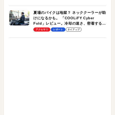
夏場のバイクは地獄？ ネッククーラーが助
けになるかも。 「COOLiFY Cyber
Fold」レビュー。冷却の速さ、密着する冷
却プレート、シンプルな操作性がグッド！
アクセサリ
レポート
タイアップ