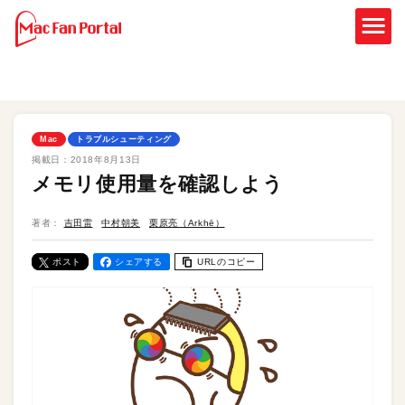
Mac
トラブルシューティング
掲載日：
2018年8月13日
メモリ使用量を確認しよう
著者：
吉田雷
中村朝美
栗原亮（Arkhē）
ポスト
シェアする
URLのコピー