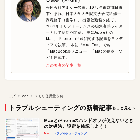
栗原亮（Arkhē）
合同会社アルケー代表。1975年東京都日野
市生まれ、日本大学大学院文学研究科修士
課程修了（哲学）。 出版社勤務を経て、
2002年よりフリーランスの編集者兼ライタ
ーとして活動を開始。 主にApple社の
Mac、iPhone、iPadに関する記事を各メデ
ィアで執筆。 本誌『Mac Fan』でも
「MacBook裏メニュー」「Macの媚薬」な
どを連載中。
この著者の記事一覧
トップ
Mac
メモリ使用量を確認しよう
トラブルシューティングの新着記事
もっと見る
MacとiPhoneのハンドオフが使えないとき
の対処法。設定を確認しよう！
Mac
トラブルシューティング