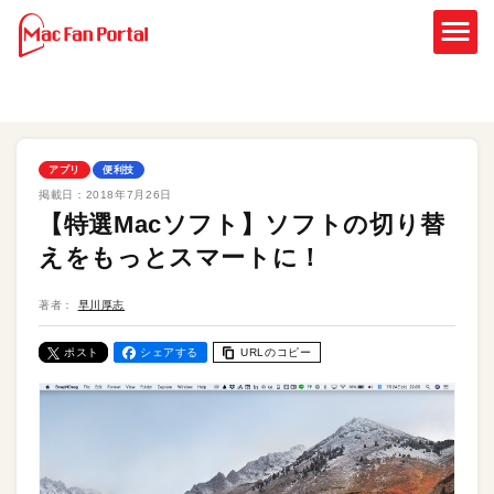
アプリ
便利技
掲載日：
2018年7月26日
【特選Macソフト】ソフトの切り替
えをもっとスマートに！
著者：
早川厚志
ポスト
シェアする
URLのコピー