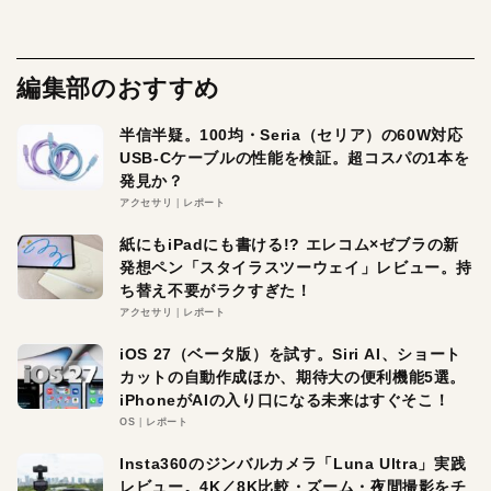
編集部のおすすめ
半信半疑。100均・Seria（セリア）の60W対応
USB-Cケーブルの性能を検証。超コスパの1本を
発見か？
アクセサリ
レポート
紙にもiPadにも書ける!? エレコム×ゼブラの新
発想ペン「スタイラスツーウェイ」レビュー。持
ち替え不要がラクすぎた！
アクセサリ
レポート
iOS 27（ベータ版）を試す。Siri AI、ショート
カットの自動作成ほか、期待大の便利機能5選。
iPhoneがAIの入り口になる未来はすぐそこ！
OS
レポート
Insta360のジンバルカメラ「Luna Ultra」実践
レビュー。4K／8K比較・ズーム・夜間撮影をチ