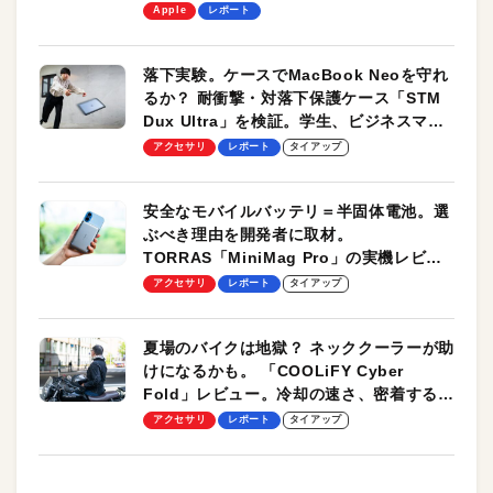
します！
Apple
レポート
落下実験。ケースでMacBook Neoを守れ
るか？ 耐衝撃・対落下保護ケース「STM
Dux Ultra」を検証。学生、ビジネスマン
のモバイルユースに最適！
アクセサリ
レポート
タイアップ
安全なモバイルバッテリ＝半固体電池。選
ぶべき理由を開発者に取材。
TORRAS「MiniMag Pro」の実機レビュ
ーも
アクセサリ
レポート
タイアップ
夏場のバイクは地獄？ ネッククーラーが助
けになるかも。 「COOLiFY Cyber
Fold」レビュー。冷却の速さ、密着する冷
却プレート、シンプルな操作性がグッド！
アクセサリ
レポート
タイアップ