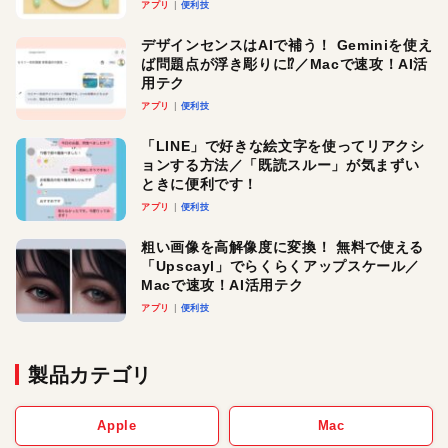
アプリ
便利技
デザインセンスはAIで補う！ Geminiを使え
ば問題点が浮き彫りに⁉︎／Macで速攻！AI活
用テク
アプリ
便利技
「LINE」で好きな絵文字を使ってリアクシ
ョンする方法／「既読スルー」が気まずい
ときに便利です！
アプリ
便利技
粗い画像を高解像度に変換！ 無料で使える
「Upscayl」でらくらくアップスケール／
Macで速攻！AI活用テク
アプリ
便利技
製品カテゴリ
Apple
Mac