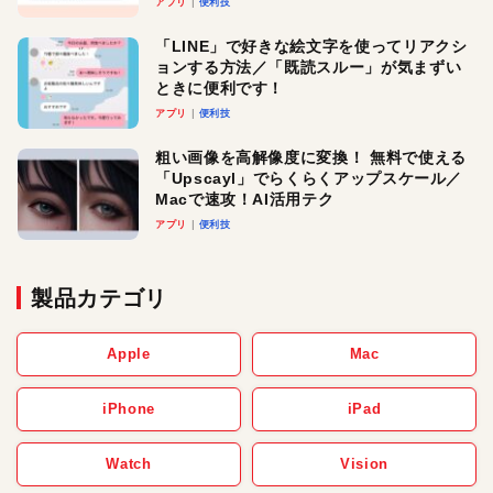
アプリ
便利技
「LINE」で好きな絵文字を使ってリアクシ
ョンする方法／「既読スルー」が気まずい
ときに便利です！
アプリ
便利技
粗い画像を高解像度に変換！ 無料で使える
「Upscayl」でらくらくアップスケール／
Macで速攻！AI活用テク
アプリ
便利技
製品カテゴリ
Apple
Mac
iPhone
iPad
Watch
Vision