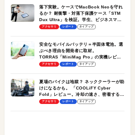
落下実験。ケースでMacBook Neoを守れ
るか？ 耐衝撃・対落下保護ケース「STM
Dux Ultra」を検証。学生、ビジネスマン
のモバイルユースに最適！
アクセサリ
レポート
タイアップ
安全なモバイルバッテリ＝半固体電池。選
ぶべき理由を開発者に取材。
TORRAS「MiniMag Pro」の実機レビュ
ーも
アクセサリ
レポート
タイアップ
夏場のバイクは地獄？ ネッククーラーが助
けになるかも。 「COOLiFY Cyber
Fold」レビュー。冷却の速さ、密着する冷
却プレート、シンプルな操作性がグッド！
アクセサリ
レポート
タイアップ