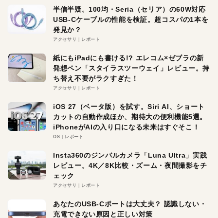
半信半疑。100均・Seria（セリア）の60W対応
USB-Cケーブルの性能を検証。超コスパの1本を
発見か？
アクセサリ
レポート
紙にもiPadにも書ける!? エレコム×ゼブラの新
発想ペン「スタイラスツーウェイ」レビュー。持
ち替え不要がラクすぎた！
アクセサリ
レポート
iOS 27（ベータ版）を試す。Siri AI、ショート
カットの自動作成ほか、期待大の便利機能5選。
iPhoneがAIの入り口になる未来はすぐそこ！
OS
レポート
Insta360のジンバルカメラ「Luna Ultra」実践
レビュー。4K／8K比較・ズーム・夜間撮影をチ
ェック
アクセサリ
レポート
あなたのUSB-Cポートは大丈夫？ 認識しない・
充電できない原因と正しい対策