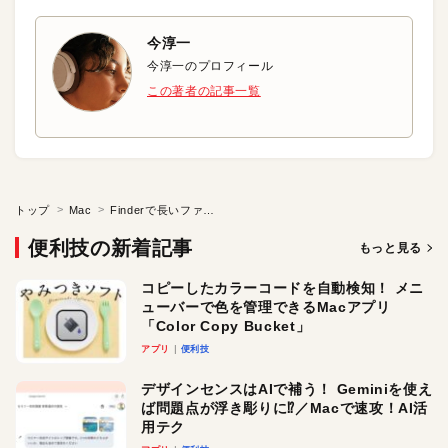
今淳一
今淳一のプロフィール
この著者の記事一覧
トップ
Mac
Finderで長いファイル名を見やすくする
便利技の新着記事
もっと見る
コピーしたカラーコードを自動検知！ メニ
ューバーで色を管理できるMacアプリ
「Color Copy Bucket」
アプリ
便利技
デザインセンスはAIで補う！ Geminiを使え
ば問題点が浮き彫りに⁉︎／Macで速攻！AI活
用テク