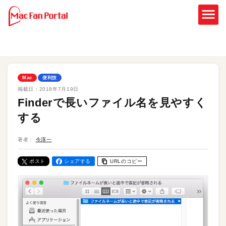
Mac
便利技
掲載日：
2018年7月19日
Finderで長いファイル名を見やすく
する
著者：
今淳一
ポスト
シェアする
URLのコピー