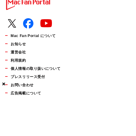
Mac Fan Portal について
お知らせ
運営会社
利用規約
個人情報の取り扱いについて
プレスリリース受付
×
×
×
お問い合わせ
広告掲載について
マイナビBOOKS
Mac Fan Portalの人気記事ランキングやおすすめ記事、編集部
員によるコラムなどをまとめたメールマガジンを毎週金曜日に
配信します。お気軽にご登録ください。