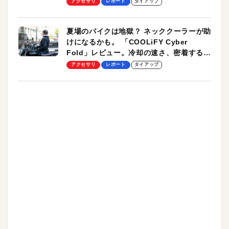
アクセサリ
レポート
タイアップ
夏場のバイクは地獄？ ネッククーラーが助
けになるかも。 「COOLiFY Cyber
Fold」レビュー。冷却の速さ、密着する冷
却プレート、シンプルな操作性がグッド！
アクセサリ
レポート
タイアップ