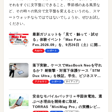
それをすぐに文字盤にできること。季節感のある風景な
ど、その時々の気分で文字盤を変えるというのも、スマ
ートウォッチならではではないでしょうか。ぜひお試し
ください。
最新ガジェットを「見て・触って・試せ
る」体験イベント「Mac Fan
Fes.2026.09」を、9月26日（土）に開催
します！
Apple
レポート
落下実験。ケースでMacBook Neoを守れ
るか？ 耐衝撃・対落下保護ケース「STM
Dux Ultra」を検証。学生、ビジネスマン
のモバイルユースに最適！
アクセサリ
レポート
タイアップ
安全なモバイルバッテリ＝半固体電池。選
ぶべき理由を開発者に取材。
TORRAS「MiniMag Pro」の実機レビュ
ーも