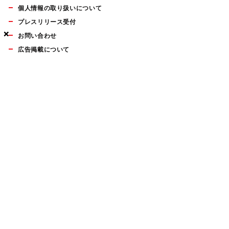
個人情報の取り扱いについて
プレスリリース受付
×
×
×
お問い合わせ
広告掲載について
マイナビBOOKS
Mac Fan Portalの人気記事ランキングやおすすめ記事、編集部
員によるコラムなどをまとめたメールマガジンを毎週金曜日に
配信します。お気軽にご登録ください。
Mac Fan メールマガジン
無料登録はこちら
Copyright © Mynavi Publishing Corporation