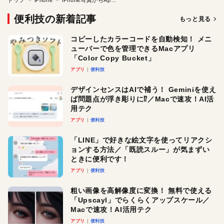
便利技の新着記事
もっと見る
コピーしたカラーコードを自動検知！ メニ
ューバーで色を管理できるMacアプリ
「Color Copy Bucket」
アプリ
便利技
デザインセンスはAIで補う！ Geminiを使え
ば問題点が浮き彫りに⁉︎／Macで速攻！AI活
用テク
アプリ
便利技
「LINE」で好きな絵文字を使ってリアクシ
ョンする方法／「既読スルー」が気まずい
ときに便利です！
アプリ
便利技
粗い画像を高解像度に変換！ 無料で使える
「Upscayl」でらくらくアップスケール／
Macで速攻！AI活用テク
アプリ
便利技