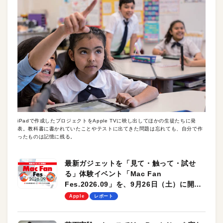
iPadで作成したプロジェクトをApple TVに映し出してほかの生徒たちに発
表。教科書に書かれていたことやテストに出てきた問題は忘れても、自分で作
ったものは記憶に残る。
最新ガジェットを「見て・触って・試せ
る」体験イベント「Mac Fan
Fes.2026.09」を、9月26日（土）に開催
します！
Apple
レポート