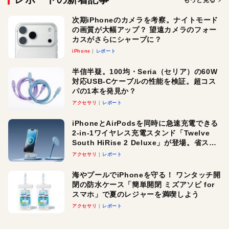
次期iPhoneのカメラを考察。ナイトモード
の画質が大幅アップ？ 望遠カメラのフォー
カスがさらにシャープに？
iPhone
レポート
半信半疑。100均・Seria（セリア）の60W
対応USB-Cケーブルの性能を検証。超コス
パの1本を発見か？
アクセサリ
レポート
iPhoneとAirPodsを同時に急速充電できる
2-in-1ワイヤレス充電スタンド「Twelve
South HiRise 2 Deluxe」が登場。省スペ
ースでおしゃれに充電したい人にオスス
アクセサリ
レポート
メ！
海やプールでiPhoneを守る！ ワンタッチ開
閉の防水ケース「簡単開閉 ミズアソビ for
スマホ」で夏のレジャーを満喫しよう
アクセサリ
レポート