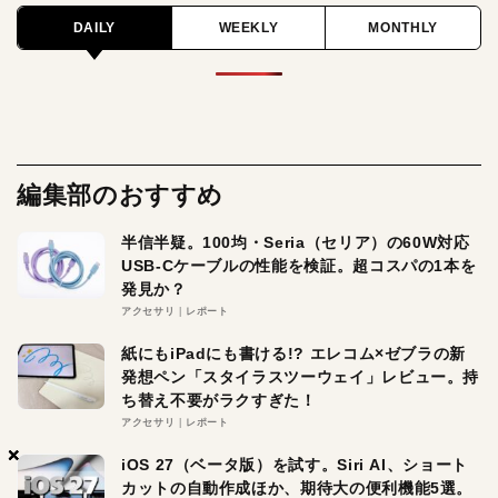
DAILY
WEEKLY
MONTHLY
編集部のおすすめ
半信半疑。100均・Seria（セリア）の60W対応
USB-Cケーブルの性能を検証。超コスパの1本を
発見か？
アクセサリ
レポート
紙にもiPadにも書ける!? エレコム×ゼブラの新
発想ペン「スタイラスツーウェイ」レビュー。持
ち替え不要がラクすぎた！
アクセサリ
レポート
×
×
×
iOS 27（ベータ版）を試す。Siri AI、ショート
カットの自動作成ほか、期待大の便利機能5選。