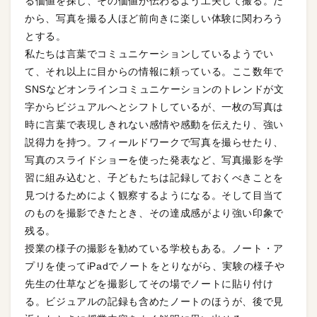
る価値を探し、その価値が伝わるよう工夫して撮る。だ
から、写真を撮る人ほど前向きに楽しい体験に関わろう
とする。
私たちは言葉でコミュニケーションしているようでい
て、それ以上に目からの情報に頼っている。ここ数年で
SNSなどオンラインコミュニケーションのトレンドが文
字からビジュアルへとシフトしているが、一枚の写真は
時に言葉で表現しきれない感情や感動を伝えたり、強い
説得力を持つ。フィールドワークで写真を撮らせたり、
写真のスライドショーを使った発表など、写真撮影を学
習に組み込むと、子どもたちは記録しておくべきことを
見つけるためによく観察するようになる。そして目当て
のものを撮影できたとき、その達成感がより強い印象で
残る。
授業の様子の撮影を勧めている学校もある。ノート・ア
プリを使ってiPadでノートをとりながら、実験の様子や
先生の仕草などを撮影してその場でノートに貼り付け
る。ビジュアルの記録も含めたノートのほうが、後で見