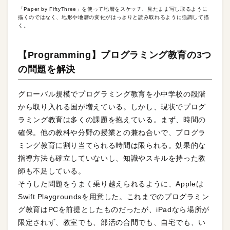
「Paper by FiftyThree」を使って地層をスケッチ、見たまま写し取るように
描くのではなく、地形や地層の変化がはっきりと読み取れるように強調して描
く。
【Programming】プログラミング教育の3つ
の問題を解決
グローバル規模でプログラミング教育を小中学校の段階
から取り入れる国が増えている。しかし、現状でプログ
ラミング教育は多くの課題を抱えている。まず、時間の
確保。他の教科や分野の授業との兼ね合いで、プログラ
ミング教育に割り当てられる時間は限られる。効果的な
指導方法も確立していないし、知識やスキルを持った教
師も不足している。
そうした問題をうまく乗り越えられるように、Appleは
Swift Playgroundsを用意した。これまでのプログラミン
グ教育はPCを前提としたものだったが、iPadなら場所が
限定されず、教室でも、部活の合間でも、自宅でも、い