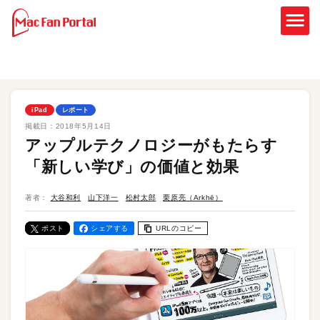
iPad
レポート
掲載日：
2018年5月14日
アップルテクノロジーがもたらす
「新しい学び」の価値と効果
著者：
大谷和利
山下洋一
松村太郎
栗原亮（Arkhē）
ポスト
シェアする
URLのコピー