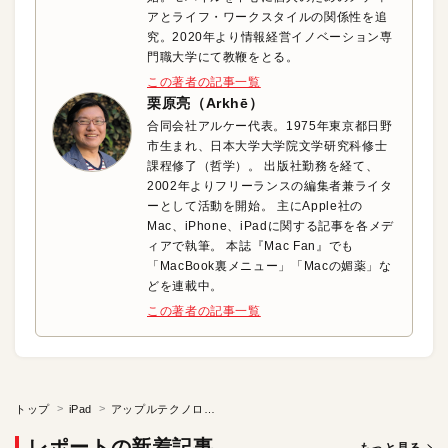
アとライフ・ワークスタイルの関係性を追
究。2020年より情報経営イノベーション専
門職大学にて教鞭をとる。
この著者の記事一覧
栗原亮（Arkhē）
合同会社アルケー代表。1975年東京都日野
市生まれ、日本大学大学院文学研究科修士
課程修了（哲学）。 出版社勤務を経て、
2002年よりフリーランスの編集者兼ライタ
ーとして活動を開始。 主にApple社の
Mac、iPhone、iPadに関する記事を各メデ
ィアで執筆。 本誌『Mac Fan』でも
「MacBook裏メニュー」「Macの媚薬」な
どを連載中。
この著者の記事一覧
トップ
iPad
アップルテクノロジーがもたらす「新しい学び」の価値と効果
レポートの新着記事
もっと見る