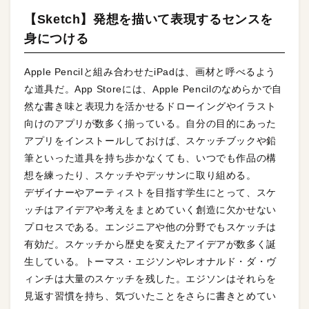
【Sketch】発想を描いて表現するセンスを
身につける
Apple Pencilと組み合わせたiPadは、画材と呼べるよう
な道具だ。App Storeには、Apple Pencilのなめらかで自
然な書き味と表現力を活かせるドローイングやイラスト
向けのアプリが数多く揃っている。自分の目的にあった
アプリをインストールしておけば、スケッチブックや鉛
筆といった道具を持ち歩かなくても、いつでも作品の構
想を練ったり、スケッチやデッサンに取り組める。
デザイナーやアーティストを目指す学生にとって、スケ
ッチはアイデアや考えをまとめていく創造に欠かせない
プロセスである。エンジニアや他の分野でもスケッチは
有効だ。スケッチから歴史を変えたアイデアが数多く誕
生している。トーマス・エジソンやレオナルド・ダ・ヴ
ィンチは大量のスケッチを残した。エジソンはそれらを
見返す習慣を持ち、気づいたことをさらに書きとめてい