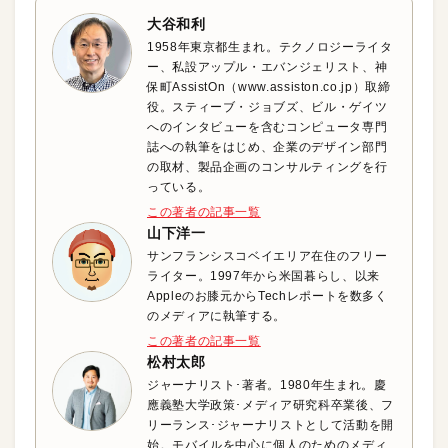
大谷和利
1958年東京都生まれ。テクノロジーライタ
ー、私設アップル・エバンジェリスト、神
保町AssistOn（www.assiston.co.jp）取締
役。スティーブ・ジョブズ、ビル・ゲイツ
へのインタビューを含むコンピュータ専門
誌への執筆をはじめ、企業のデザイン部門
の取材、製品企画のコンサルティングを行
っている。
この著者の記事一覧
山下洋一
サンフランシスコベイエリア在住のフリー
ライター。1997年から米国暮らし、以来
Appleのお膝元からTechレポートを数多く
のメディアに執筆する。
この著者の記事一覧
松村太郎
ジャーナリスト･著者。1980年生まれ。慶
應義塾大学政策･メディア研究科卒業後、フ
リーランス･ジャーナリストとして活動を開
始。モバイルを中心に個人のためのメディ