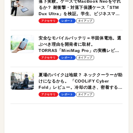
落下実験。ケースでMacBook Neoを守れ
るか？ 耐衝撃・対落下保護ケース「STM
Dux Ultra」を検証。学生、ビジネスマン
のモバイルユースに最適！
アクセサリ
レポート
タイアップ
安全なモバイルバッテリ＝半固体電池。選
ぶべき理由を開発者に取材。
TORRAS「MiniMag Pro」の実機レビュ
ーも
アクセサリ
レポート
タイアップ
夏場のバイクは地獄？ ネッククーラーが助
けになるかも。 「COOLiFY Cyber
Fold」レビュー。冷却の速さ、密着する冷
却プレート、シンプルな操作性がグッド！
アクセサリ
レポート
タイアップ