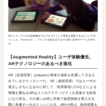
MITメディアラボが幼稚園児でもプログラミング思考を習得できるようにデザ
インした「ScratchJr」、ブロックを組み立てながら動く絵本やゲームを作れ
る。
【Augmented Reality】ユーザ体験優先、
ARテクノロジーのあるべき進化
AR（拡張現実）はAppleが将来の成長を見通して力を入
れているテクノロジーだ。VR（仮想現実）ではユーザが
孤立しがちになるのに対して、現実環境にCGなどによる
情報を重ねるARは人々のアクティビティを促進する技術
になり得る。その違いは特に学校で仮想技術を導入する
際に考慮すべきポイントになる。ARやVRは、校外授業を