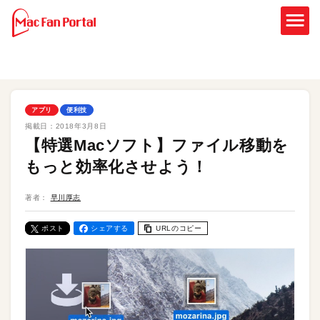
アプリ
便利技
掲載日：
2018年3月8日
【特選Macソフト】ファイル移動を
もっと効率化させよう！
著者：
早川厚志
ポスト
シェアする
URLのコピー