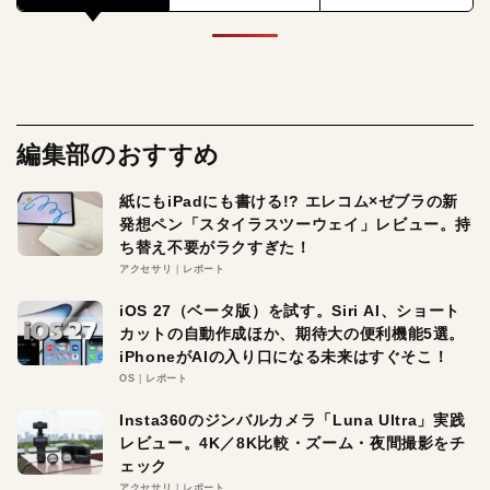
編集部のおすすめ
紙にもiPadにも書ける!? エレコム×ゼブラの新
発想ペン「スタイラスツーウェイ」レビュー。持
ち替え不要がラクすぎた！
アクセサリ
レポート
iOS 27（ベータ版）を試す。Siri AI、ショート
カットの自動作成ほか、期待大の便利機能5選。
iPhoneがAIの入り口になる未来はすぐそこ！
OS
レポート
Insta360のジンバルカメラ「Luna Ultra」実践
レビュー。4K／8K比較・ズーム・夜間撮影をチ
ェック
アクセサリ
レポート