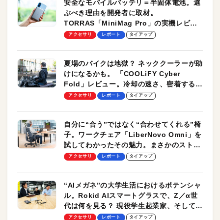
安全なモバイルバッテリ＝半固体電池。選
ぶべき理由を開発者に取材。
TORRAS「MiniMag Pro」の実機レビュ
ーも
アクセサリ
レポート
タイアップ
夏場のバイクは地獄？ ネッククーラーが助
けになるかも。 「COOLiFY Cyber
Fold」レビュー。冷却の速さ、密着する冷
却プレート、シンプルな操作性がグッド！
アクセサリ
レポート
タイアップ
自分に“合う”ではなく“合わせてくれる”椅
子。ワークチェア「LiberNovo Omni」を
試してわかったその魅力。まさかのストレ
ッチ機能も搭載
アクセサリ
レポート
タイアップ
“AIメガネ”の大学生活におけるポテンシャ
ル。Rokid AIスマートグラスで、Z／α世
代は何を見る？ 現役学生起業家、そして教
授による体験会レポート【PR】
アクセサリ
レポート
タイアップ