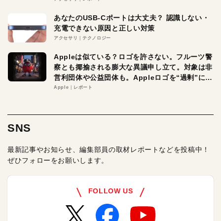
あなたのUSB-Cポートは大丈夫？ 認識しない・
充電できない原因と正しい対策
アクセサリ
テクノロジー
Appleは似ている？ロゴを許さない。フルーツ警
察とも揶揄される膨大な異議申し立て。対象は非
営利団体や公益団体も。Appleロゴを“過剰”に守
る理由とは
Apple
レポート
SNS
最新記事やお知らせ、編集部員の取材レポートなどを投稿中！
ぜひフォローをお願いします。
FOLLOW US