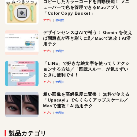
コピーしたカラーコードを自動検知！ メニ
ューバーで色を管理できるMacアプリ
「Color Copy Bucket」
アプリ
便利技
デザインセンスはAIで補う！ Geminiを使え
ば問題点が浮き彫りに⁉︎／Macで速攻！AI活
用テク
アプリ
便利技
「LINE」で好きな絵文字を使ってリアクシ
ョンする方法／「既読スルー」が気まずい
ときに便利です！
アプリ
便利技
粗い画像を高解像度に変換！ 無料で使える
「Upscayl」でらくらくアップスケール／
Macで速攻！AI活用テク
アプリ
便利技
製品カテゴリ