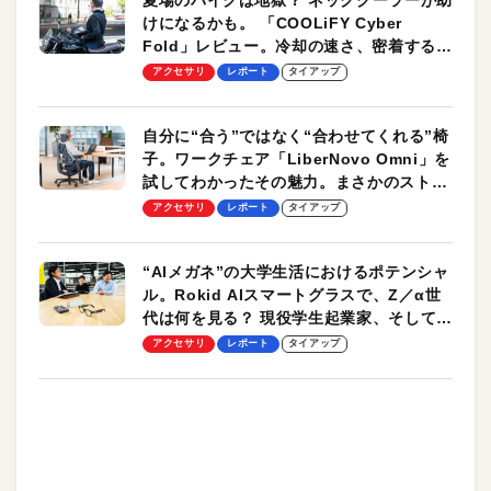
けになるかも。 「COOLiFY Cyber
Fold」レビュー。冷却の速さ、密着する冷
却プレート、シンプルな操作性がグッド！
アクセサリ
レポート
タイアップ
自分に“合う”ではなく“合わせてくれる”椅
子。ワークチェア「LiberNovo Omni」を
試してわかったその魅力。まさかのストレ
ッチ機能も搭載
アクセサリ
レポート
タイアップ
“AIメガネ”の大学生活におけるポテンシャ
ル。Rokid AIスマートグラスで、Z／α世
代は何を見る？ 現役学生起業家、そして教
授による体験会レポート【PR】
アクセサリ
レポート
タイアップ