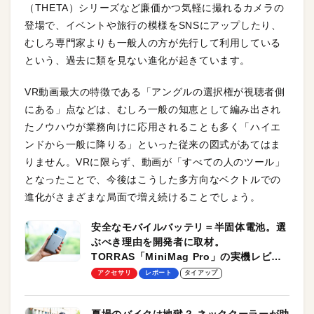
（THETA）シリーズなど廉価かつ気軽に撮れるカメラの
登場で、イベントや旅行の模様をSNSにアップしたり、
むしろ専門家よりも一般人の方が先行して利用している
という、過去に類を見ない進化が起きています。
VR動画最大の特徴である「アングルの選択権が視聴者側
にある」点などは、むしろ一般の知恵として編み出され
たノウハウが業務向けに応用されることも多く「ハイエ
ンドから一般に降りる」といった従来の図式があてはま
りません。VRに限らず、動画が「すべての人のツール」
となったことで、今後はこうした多方向なベクトルでの
進化がさまざまな局面で増え続けることでしょう。
安全なモバイルバッテリ＝半固体電池。選
ぶべき理由を開発者に取材。
TORRAS「MiniMag Pro」の実機レビュ
ーも
アクセサリ
レポート
タイアップ
夏場のバイクは地獄？ ネッククーラーが助