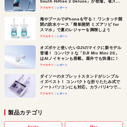
South HiRise 2 Deluxe」が登場。省スペ
ースでおしゃれに充電したい人にオスス
アクセサリ
レポート
メ！
海やプールでiPhoneを守る！ ワンタッチ開
閉の防水ケース「簡単開閉 ミズアソビ for
スマホ」で夏のレジャーを満喫しよう
アクセサリ
レポート
オズポケと使いたいDJIのマイクに新モデル
登場！ コンパクトな「DJI Mic Mini 2S」
はAIノイキャンも搭載。屋外でも快適に！
アクセサリ
レポート
ダイソーのタブレットスタンドがシンプル
イズベスト！ コンパクトな折りたたみ式で
ノートパソコンにも対応。カラバリ4つで選
べる楽しさも
アクセサリ
レポート
製品カテゴリ
Apple
Mac