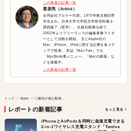
この著者の記事一覧
栗原亮（Arkhē）
合同会社アルケー代表。1975年東京都日野
市生まれ、日本大学大学院文学研究科修士
課程修了（哲学）。 出版社勤務を経て、
2002年よりフリーランスの編集者兼ライタ
ーとして活動を開始。 主にApple社の
Mac、iPhone、iPadに関する記事を各メデ
ィアで執筆。 本誌『Mac Fan』でも
「MacBook裏メニュー」「Macの媚薬」な
どを連載中。
この著者の記事一覧
トップ
Apple
二極化が進む動画のワークフロー
レポートの新着記事
もっと見る
iPhoneとAirPodsを同時に急速充電できる
2-in-1ワイヤレス充電スタンド「Twelve