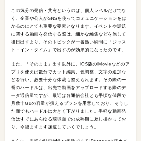
この気分の発信・共有というのは、個人レベルだけでな
く、企業や公人がSNSを使ってコミュニケーションをは
かるのにとても重要な要素となります。イベントや話題
に関する動画を発信する際は、細かな編集などを施して
後日出すより、そのトピックが一番熱い瞬間に「ジャス
ト・イン・タイム」で出すのが効果的になったのです。
また、「そのまま」出す以外に、iOS版のiMovieなどのア
プリを使えば数分でカット編集、色調整、文字の追加な
どを行い、必要十分な体裁も整えられます。その際の一
番のハードルは、出先で動画をアップロードする際のデ
ータ通信量ですが、最近は各通信会社とも手頃な値段で
月数十GBの容量が扱えるプランを用意しており、そうし
た面でもハードルは大きく下がりました。手軽な動画発
信はすでにあらゆる環境面での成熟期に差し掛かってお
り、今後ますます加速していくでしょう。