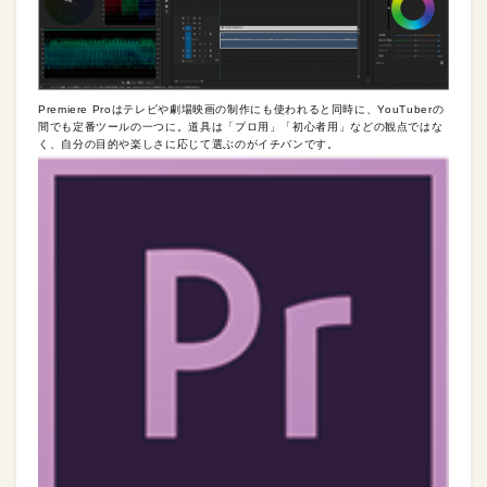
Premiere Proはテレビや劇場映画の制作にも使われると同時に、YouTuberの
間でも定番ツールの一つに。道具は「プロ用」「初心者用」などの観点ではな
く、自分の目的や楽しさに応じて選ぶのがイチバンです。