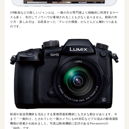
VR動画などの新しいジャンルは、一般の方が専門家より積極的に利用するケー
スも多く、先行してノウハウが蓄積されることも少なくありません。動画の作
り方・楽しみ方は、以前多かった「テレビの模倣」からどんどん離れつつある
のです。
映画や放送用機材を頂点とする業務用撮影機材にも大きな動きがあります。今
まで「一般向け」とされていた一眼カメラにも4K対応などプロ並みの動画撮影
機能が搭載され始めました。写真は動画機能に定評のあるPanasonicの
「GH5」です。