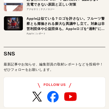
充電できない原因と正しい対策
アクセサリ
テクノロジー
Appleは似ている？ロゴを許さない。フルーツ警
察とも揶揄される膨大な異議申し立て。対象は非
営利団体や公益団体も。Appleロゴを“過剰”に守
る理由とは
Apple
レポート
SNS
最新記事やお知らせ、編集部員の取材レポートなどを投稿中！
ぜひフォローをお願いします。
FOLLOW US