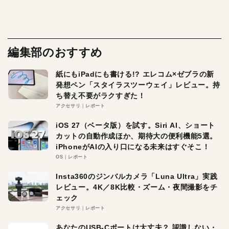
編集部のおすすめ
紙にもiPadにも書ける!? エレコム×ゼブラの新
発想ペン「スタイラスツーウェイ」レビュー。持
ち替え不要がラクすぎた！
アクセサリ
レポート
iOS 27（ベータ版）を試す。Siri AI、ショート
カットの自動作成ほか、期待大の便利機能5選。
iPhoneがAIの入り口になる未来はすぐそこ！
OS
レポート
Insta360のジンバルカメラ「Luna Ultra」実践
レビュー。4K／8K比較・ズーム・夜間撮影をチ
ェック
アクセサリ
レポート
あなたのUSB-Cポートは大丈夫？ 認識しない・