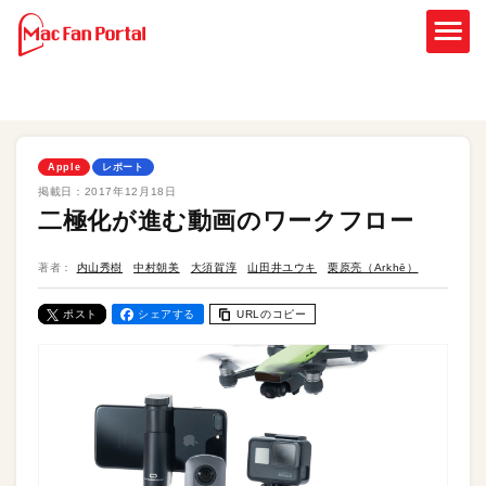
Apple
レポート
掲載日：
2017年12月18日
二極化が進む動画のワークフロー
著者：
内山秀樹
中村朝美
大須賀淳
山田井ユウキ
栗原亮（Arkhē）
ポスト
シェアする
URLのコピー