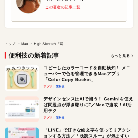
この著者の記事一覧
トップ
Mac
High Sierraの「写真」ソフトで外部編集を利用する
便利技の新着記事
もっと見る
コピーしたカラーコードを自動検知！ メニ
ューバーで色を管理できるMacアプリ
「Color Copy Bucket」
アプリ
便利技
デザインセンスはAIで補う！ Geminiを使え
ば問題点が浮き彫りに⁉︎／Macで速攻！AI活
用テク
アプリ
便利技
「LINE」で好きな絵文字を使ってリアクシ
ョンする方法／「既読スルー」が気まずい