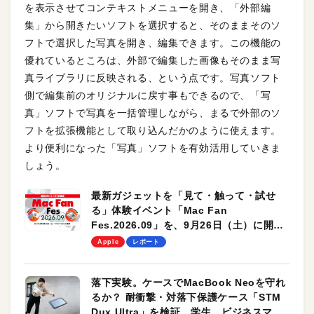
を表示させてコンテキストメニューを開き、「外部編
集」から開きたいソフトを選択すると、そのままそのソ
フトで選択した写真を開き、編集できます。この機能の
優れているところは、外部で編集した画像もそのまま写
真ライブラリに反映される、という点です。写真ソフト
側で編集前のオリジナルに戻す事もできるので、「写
真」ソフトで写真を一括管理しながら、まるで外部のソ
フトを拡張機能として取り込んだかのように使えます。
より便利になった「写真」ソフトを有効活用していきま
しょう。
最新ガジェットを「見て・触って・試せ
る」体験イベント「Mac Fan
Fes.2026.09」を、9月26日（土）に開催
します！
Apple
レポート
落下実験。ケースでMacBook Neoを守れ
るか？ 耐衝撃・対落下保護ケース「STM
Dux Ultra」を検証。学生、ビジネスマン