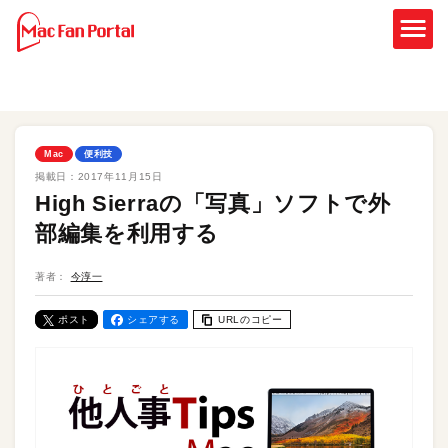
Mac
便利技
掲載日：
2017年11月15日
High Sierraの「写真」ソフトで外
部編集を利用する
著者：
今淳一
ポスト
シェアする
URLのコピー