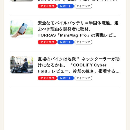
のモバイルユースに最適！
アクセサリ
レポート
タイアップ
安全なモバイルバッテリ＝半固体電池。選
ぶべき理由を開発者に取材。
TORRAS「MiniMag Pro」の実機レビュ
ーも
アクセサリ
レポート
タイアップ
夏場のバイクは地獄？ ネッククーラーが助
けになるかも。 「COOLiFY Cyber
Fold」レビュー。冷却の速さ、密着する冷
却プレート、シンプルな操作性がグッド！
アクセサリ
レポート
タイアップ