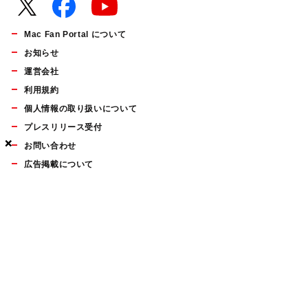
Mac Fan Portal について
お知らせ
運営会社
利用規約
個人情報の取り扱いについて
プレスリリース受付
×
×
×
お問い合わせ
広告掲載について
マイナビBOOKS
Mac Fan Portalの人気記事ランキングやおすすめ記事、編集部
員によるコラムなどをまとめたメールマガジンを毎週金曜日に
配信します。お気軽にご登録ください。
Mac Fan メールマガジン