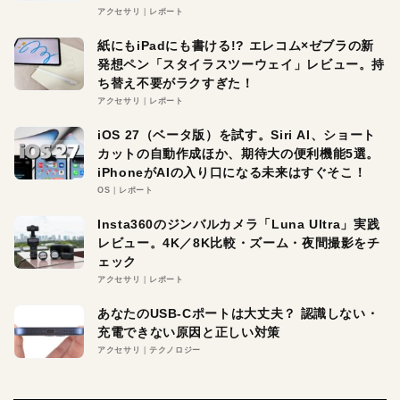
アクセサリ
レポート
紙にもiPadにも書ける!? エレコム×ゼブラの新
発想ペン「スタイラスツーウェイ」レビュー。持
ち替え不要がラクすぎた！
アクセサリ
レポート
iOS 27（ベータ版）を試す。Siri AI、ショート
カットの自動作成ほか、期待大の便利機能5選。
iPhoneがAIの入り口になる未来はすぐそこ！
OS
レポート
Insta360のジンバルカメラ「Luna Ultra」実践
レビュー。4K／8K比較・ズーム・夜間撮影をチ
ェック
アクセサリ
レポート
あなたのUSB-Cポートは大丈夫？ 認識しない・
充電できない原因と正しい対策
アクセサリ
テクノロジー