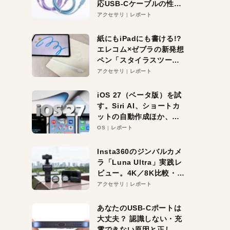
応USB-Cケーブルの性能
を検証。超コスパの1本を
アクセサリ
レポート
発見か？
紙にもiPadにも書ける!?
エレコム×ゼブラの新発想
ペン「スタイラスツーウ
ェイ」レビュー。持ち替
アクセサリ
レポート
え不要がラクすぎた！
iOS 27（ベータ版）を試
す。Siri AI、ショートカ
ットの自動作成ほか、期
待大の便利機能5選。
OS
レポート
iPhoneがAIの入り口にな
る未来はすぐそこ！
Insta360のジンバルカメ
ラ「Luna Ultra」実践レ
ビュー。4K／8K比較・ズ
ーム・夜間撮影をチェッ
アクセサリ
レポート
ク
あなたのUSB-Cポートは
大丈夫？ 認識しない・充
電できない原因と正しい