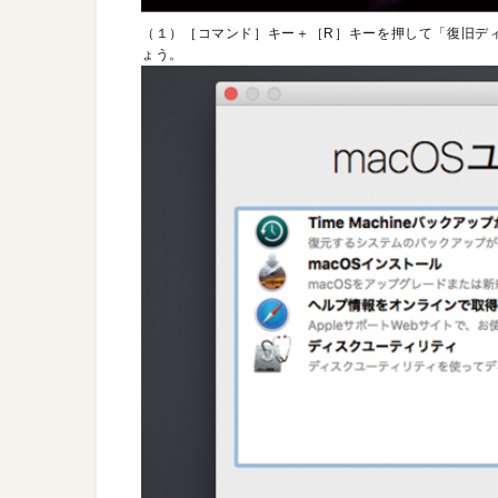
（１）［コマンド］キー＋［R］キーを押して「復旧デ
ょう。