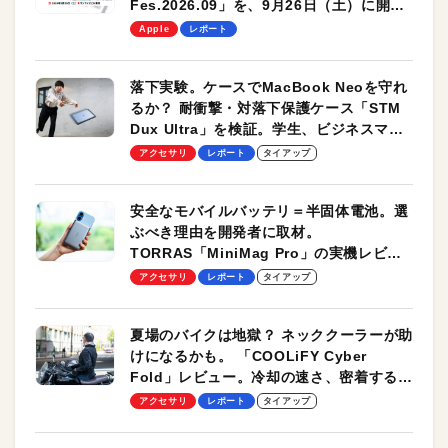
Fes.2026.09」を、9月26日（土）に開催
します！
Apple
レポート
落下実験。ケースでMacBook Neoを守れ
るか？ 耐衝撃・対落下保護ケース「STM
Dux Ultra」を検証。学生、ビジネスマン
のモバイルユースに最適！
アクセサリ
レポート
タイアップ
安全なモバイルバッテリ＝半固体電池。選
ぶべき理由を開発者に取材。
TORRAS「MiniMag Pro」の実機レビュ
ーも
アクセサリ
レポート
タイアップ
夏場のバイクは地獄？ ネッククーラーが助
けになるかも。 「COOLiFY Cyber
Fold」レビュー。冷却の速さ、密着する冷
却プレート、シンプルな操作性がグッド！
アクセサリ
レポート
タイアップ