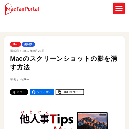
Mac
便利技
掲載日：
2017年9月21日
Macのスクリーンショットの影を消
す方法
著者：
今淳一
ポスト
シェアする
URLのコピー