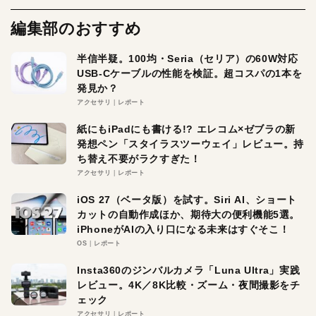
編集部のおすすめ
半信半疑。100均・Seria（セリア）の60W対応
USB-Cケーブルの性能を検証。超コスパの1本を
発見か？
アクセサリ
レポート
紙にもiPadにも書ける!? エレコム×ゼブラの新
発想ペン「スタイラスツーウェイ」レビュー。持
ち替え不要がラクすぎた！
アクセサリ
レポート
iOS 27（ベータ版）を試す。Siri AI、ショート
カットの自動作成ほか、期待大の便利機能5選。
iPhoneがAIの入り口になる未来はすぐそこ！
OS
レポート
Insta360のジンバルカメラ「Luna Ultra」実践
レビュー。4K／8K比較・ズーム・夜間撮影をチ
ェック
アクセサリ
レポート