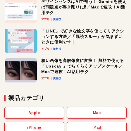
デザインセンスはAIで補う！ Geminiを使え
ば問題点が浮き彫りに⁉︎／Macで速攻！AI活
用テク
アプリ
便利技
「LINE」で好きな絵文字を使ってリアクシ
ョンする方法／「既読スルー」が気まずい
ときに便利です！
アプリ
便利技
粗い画像を高解像度に変換！ 無料で使える
「Upscayl」でらくらくアップスケール／
Macで速攻！AI活用テク
アプリ
便利技
製品カテゴリ
Apple
Mac
iPhone
iPad