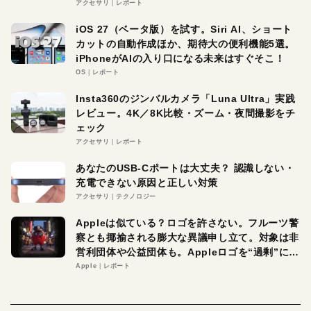
アクセサリ
レポート
iOS 27（ベータ版）を試す。Siri AI、ショート
カットの自動作成ほか、期待大の便利機能5選。
iPhoneがAIの入り口になる未来はすぐそこ！
OS
レポート
Insta360のジンバルカメラ「Luna Ultra」実践
レビュー。4K／8K比較・ズーム・夜間撮影をチ
ェック
アクセサリ
レポート
あなたのUSB-Cポートは大丈夫？ 認識しない・
充電できない原因と正しい対策
アクセサリ
テクノロジー
Appleは似ている？ロゴを許さない。フルーツ警
察とも揶揄される膨大な異議申し立て。対象は非
営利団体や公益団体も。Appleロゴを“過剰”に守
る理由とは
Apple
レポート