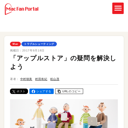
Mac
トラブルシューティング
掲載日：
2017年9月18日
「アップルストア」の疑問を解決し
よう
著者：
中村朝美
村田有紀
松山茂
ポスト
シェアする
URLのコピー