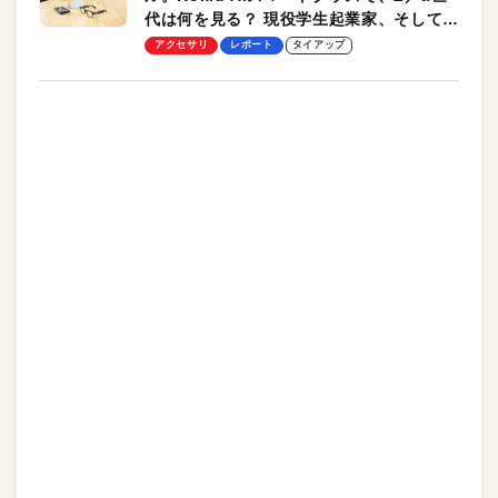
代は何を見る？ 現役学生起業家、そして教
授による体験会レポート【PR】
アクセサリ
レポート
タイアップ