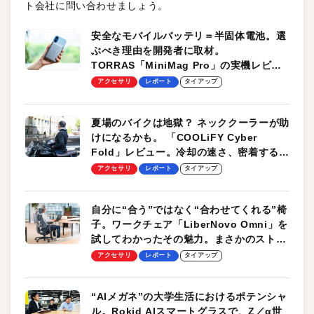
ト会社に問い合わせましょう。
安全なモバイルバッテリ＝半固体電池。選
ぶべき理由を開発者に取材。
TORRAS「MiniMag Pro」の実機レビュ
ーも
アクセサリ
レポート
タイアップ
夏場のバイクは地獄？ ネッククーラーが助
けになるかも。 「COOLiFY Cyber
Fold」レビュー。冷却の速さ、密着する冷
却プレート、シンプルな操作性がグッド！
アクセサリ
レポート
タイアップ
自分に“合う”ではなく“合わせてくれる”椅
子。ワークチェア「LiberNovo Omni」を
試してわかったその魅力。まさかのストレ
ッチ機能も搭載
アクセサリ
レポート
タイアップ
“AIメガネ”の大学生活におけるポテンシャ
ル。Rokid AIスマートグラスで、Z／α世