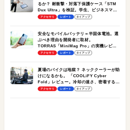
るか？ 耐衝撃・対落下保護ケース「STM
Dux Ultra」を検証。学生、ビジネスマン
のモバイルユースに最適！
アクセサリ
レポート
タイアップ
安全なモバイルバッテリ＝半固体電池。選
ぶべき理由を開発者に取材。
TORRAS「MiniMag Pro」の実機レビュ
ーも
アクセサリ
レポート
タイアップ
夏場のバイクは地獄？ ネッククーラーが助
けになるかも。 「COOLiFY Cyber
Fold」レビュー。冷却の速さ、密着する冷
却プレート、シンプルな操作性がグッド！
アクセサリ
レポート
タイアップ