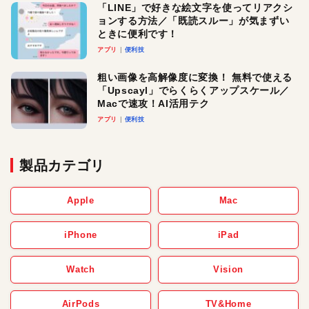
「LINE」で好きな絵文字を使ってリアクシ
ョンする方法／「既読スルー」が気まずい
ときに便利です！
アプリ
便利技
粗い画像を高解像度に変換！ 無料で使える
「Upscayl」でらくらくアップスケール／
Macで速攻！AI活用テク
アプリ
便利技
製品カテゴリ
Apple
Mac
iPhone
iPad
Watch
Vision
AirPods
TV&Home