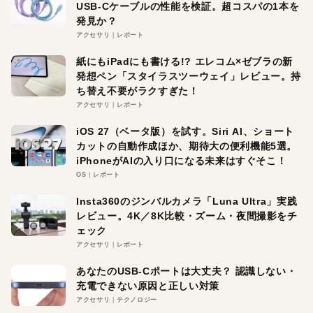
USB-Cケーブルの性能を検証。超コスパの1本を
発見か？
アクセサリ
レポート
紙にもiPadにも書ける!? エレコム×ゼブラの新
発想ペン「スタイラスツーウェイ」レビュー。持
ち替え不要がラクすぎた！
アクセサリ
レポート
iOS 27（ベータ版）を試す。Siri AI、ショート
カットの自動作成ほか、期待大の便利機能5選。
iPhoneがAIの入り口になる未来はすぐそこ！
OS
レポート
Insta360のジンバルカメラ「Luna Ultra」実践
レビュー。4K／8K比較・ズーム・夜間撮影をチ
ェック
アクセサリ
レポート
あなたのUSB-Cポートは大丈夫？ 認識しない・
充電できない原因と正しい対策
アクセサリ
テクノロジー