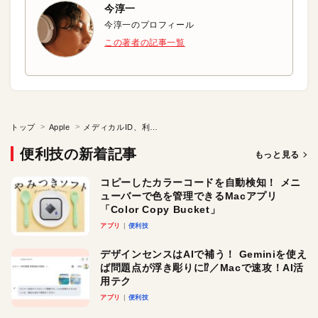
今淳一
今淳一のプロフィール
この著者の記事一覧
トップ
Apple
メディカルID、利用していますか？
便利技の新着記事
もっと見る
コピーしたカラーコードを自動検知！ メニ
ューバーで色を管理できるMacアプリ
「Color Copy Bucket」
アプリ
便利技
デザインセンスはAIで補う！ Geminiを使え
ば問題点が浮き彫りに⁉︎／Macで速攻！AI活
用テク
アプリ
便利技