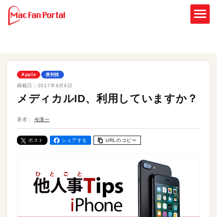
Apple
便利技
掲載日：
2017年8月9日
メディカルID、利用していますか？
著者：
今淳一
ポスト
シェアする
URLのコピー