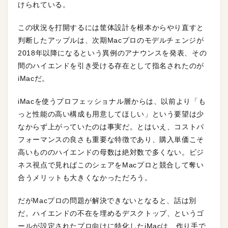
けられている。
この状況を打開するには筐体設計を根本からやり直すと
判断したアップルは、次期Macプロのモデルチェンジが
2018年以降になるという異例のアナウンスを発表、その
間のハイエンドを引き受ける存在として指名されたのが
iMacだ。
iMacを使うプロフェッショナル層からは、以前より「も
っと性能の高い構成も用意してほしい」という要望は少
なからず上がっていたのは事実だ。とはいえ、コストパ
フォーマンスの良さも重要な特徴であり、購入単価こそ
高いもののハイエンドの母数は絶対数で多くない。ビジ
ネス視点で見ればこのシェアをMacプロと競合して奪い
合うメリットも大きくなかっただろう。
だがMacプロの問題が解決できないとなると、話は別
だ。ハイエンドの不在を埋めるデスクトップ、というゴ
ールが設定されたプロ向けに特化したiMacは、作り手で