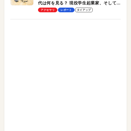
代は何を見る？ 現役学生起業家、そして教
授による体験会レポート【PR】
アクセサリ
レポート
タイアップ