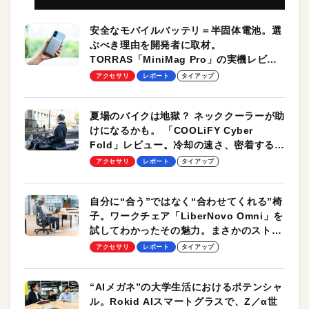
安全なモバイルバッテリ＝半固体電池。選
ぶべき理由を開発者に取材。
TORRAS「MiniMag Pro」の実機レビュ
ーも
アクセサリ
レポート
タイアップ
夏場のバイクは地獄？ ネッククーラーが助
けになるかも。 「COOLiFY Cyber
Fold」レビュー。冷却の速さ、密着する冷
却プレート、シンプルな操作性がグッド！
アクセサリ
レポート
タイアップ
自分に“合う”ではなく“合わせてくれる”椅
子。ワークチェア「LiberNovo Omni」を
試してわかったその魅力。まさかのストレ
ッチ機能も搭載
アクセサリ
レポート
タイアップ
“AIメガネ”の大学生活におけるポテンシャ
ル。Rokid AIスマートグラスで、Z／α世