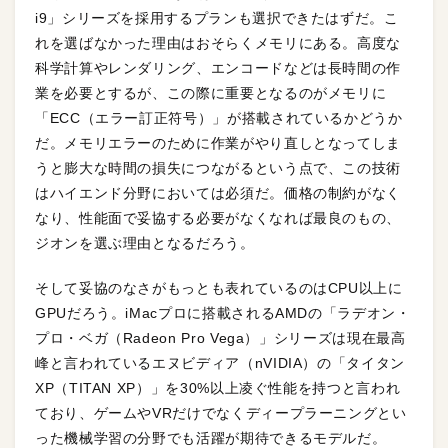
i9」シリーズを採用するプランも選択できたはずだ。こ
れを選ばなかった理由はおそらくメモリにある。高度な
科学計算やレンダリング、エンコードなどは長時間の作
業を必要とするが、この際に重要となるのがメモリに
「ECC（エラー訂正符号）」が搭載されているかどうか
だ。メモリエラーのために作業がやり直しとなってしま
うと膨大な時間の損失につながるという点で、この技術
はハイエンド分野においては必須だ。価格の制約がなく
なり、性能面で妥協する必要がなくなれば最良のもの、
ジオンを選ぶ理由となるだろう。
そして妥協のなさがもっとも表れているのはCPU以上に
GPUだろう。iMacプロに搭載されるAMDの「ラデオン・
プロ・ベガ（Radeon Pro Vega）」シリーズは現在最高
峰と言われているエヌビディア（nVIDIA）の「タイタン
XP（TITAN XP）」を30%以上凌ぐ性能を持つと言われ
ており、ゲームやVRだけでなくディープラーニングとい
った機械学習の分野でも活躍が期待できるモデルだ。