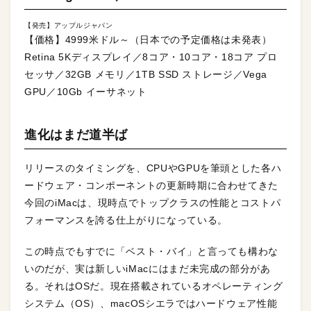
【発売】アップルジャパン
【価格】4999米ドル～（日本での予定価格は未発表）
Retina 5Kディスプレイ／8コア・10コア・18コア プロ
セッサ／32GB メモリ／1TB SSD ストレージ／Vega
GPU／10Gb イーサネット
進化はまだ道半ば
リリースのタイミングを、CPUやGPUを筆頭とした各ハ
ードウェア・コンポーネントの更新時期に合わせてきた
今回のiMacは、現時点でトップクラスの性能とコストパ
フォーマンスを誇る仕上がりになっている。
この時点でもすでに「ベスト・バイ」と言っても構わな
いのだが、実は新しいiMacにはまだ未完成の部分があ
る。それはOSだ。現在搭載されているオペレーティング
システム（OS）、macOSシエラではハードウェア性能