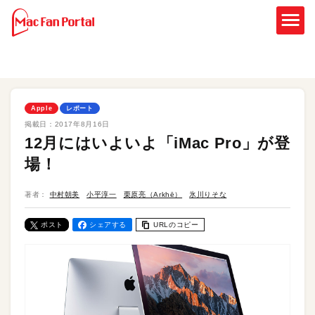
Apple
レポート
掲載日：
2017年8月16日
12月にはいよいよ「iMac Pro」が登
場！
著者：
中村朝美
小平淳一
栗原亮（Arkhē）
氷川りそな
ポスト
シェアする
URLのコピー