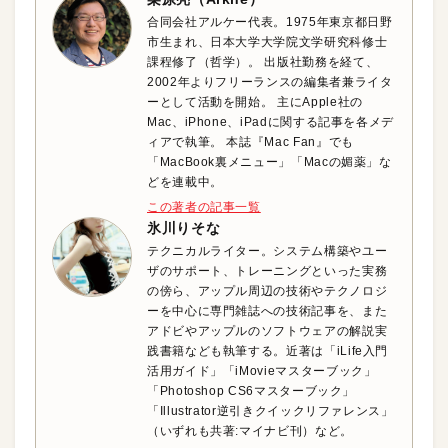
合同会社アルケー代表。1975年東京都日野
市生まれ、日本大学大学院文学研究科修士
課程修了（哲学）。 出版社勤務を経て、
2002年よりフリーランスの編集者兼ライタ
ーとして活動を開始。 主にApple社の
Mac、iPhone、iPadに関する記事を各メデ
ィアで執筆。 本誌『Mac Fan』でも
「MacBook裏メニュー」「Macの媚薬」な
どを連載中。
この著者の記事一覧
氷川りそな
テクニカルライター。システム構築やユー
ザのサポート、トレーニングといった実務
の傍ら、アップル周辺の技術やテクノロジ
ーを中心に専門雑誌への技術記事を、また
アドビやアップルのソフトウェアの解説実
践書籍なども執筆する。近著は「iLife入門
活用ガイド」「iMovieマスターブック」
「Photoshop CS6マスターブック」
「Illustrator逆引きクイックリファレンス」
（いずれも共著:マイナビ刊）など。