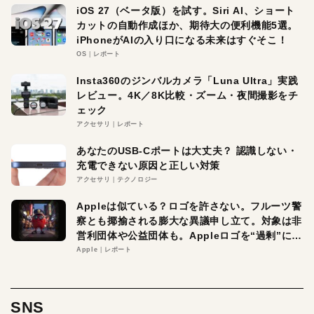
iOS 27（ベータ版）を試す。Siri AI、ショート
カットの自動作成ほか、期待大の便利機能5選。
iPhoneがAIの入り口になる未来はすぐそこ！
OS
レポート
Insta360のジンバルカメラ「Luna Ultra」実践
レビュー。4K／8K比較・ズーム・夜間撮影をチ
ェック
アクセサリ
レポート
あなたのUSB-Cポートは大丈夫？ 認識しない・
充電できない原因と正しい対策
アクセサリ
テクノロジー
Appleは似ている？ロゴを許さない。フルーツ警
察とも揶揄される膨大な異議申し立て。対象は非
営利団体や公益団体も。Appleロゴを“過剰”に守
る理由とは
Apple
レポート
SNS