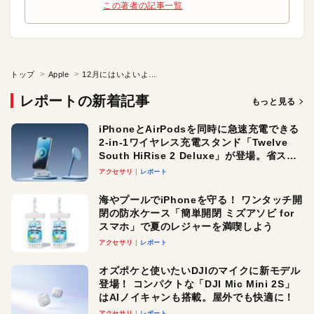
この著者の記事一覧
トップ
Apple
12月にはいよいよ「iMac Pro」が登場！
レポートの新着記事
もっと見る
iPhoneとAirPodsを同時に急速充電できる
2-in-1ワイヤレス充電スタンド「Twelve
South HiRise 2 Deluxe」が登場。省スペ
ースでおしゃれに充電したい人にオスス
アクセサリ
レポート
メ！
海やプールでiPhoneを守る！ ワンタッチ開
閉の防水ケース「簡単開閉 ミズアソビ for
スマホ」で夏のレジャーを満喫しよう
アクセサリ
レポート
オズポケと使いたいDJIのマイクに新モデル
登場！ コンパクトな「DJI Mic Mini 2S」
はAIノイキャンも搭載。屋外でも快適に！
アクセサリ
レポート