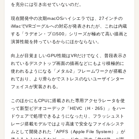
を充分には引き出せていないのだ。
現在開発中の次期macOSハイシエラでは、27インチの
iMacでVRゴーグルへの対応が発表されたが、これは内蔵
する「ラデオン・プロ500」シリーズが極めて高い描画と
演算性能を持っているからにほかならない。
向上が目覚ましいGPU性能はVRだけでなく、普段表示さ
れているデスクトップ画面の描画などにもより積極的に
使われるようになる「メタル2」フレームワークが搭載さ
れており、より滑らかでストレスのないユーザインター
フェイスが実装される。
このほかにもCPUに搭載された専用アクセラレータを使
って新型ビデオコーデック「HEVC（H・265）」をハー
ドウェアで処理できるようになったり、フラッシュスト
レージ搭載モデルではより高速で安全なファイルシステ
ムとして開発された「APFS（Apple File System）」が