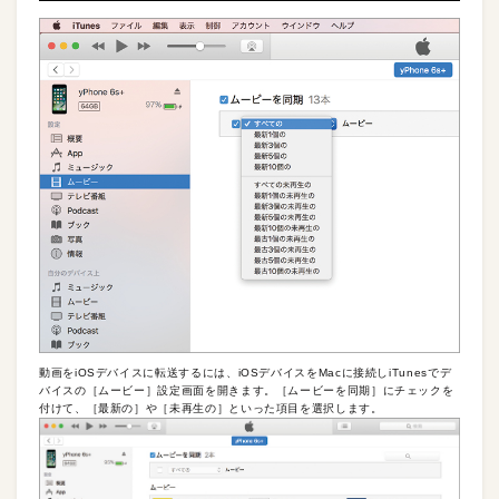
動画をiOSデバイスに転送するには、iOSデバイスをMacに接続しiTunesでデ
バイスの［ムービー］設定画面を開きます。［ムービーを同期］にチェックを
付けて、［最新の］や［未再生の］といった項目を選択します。