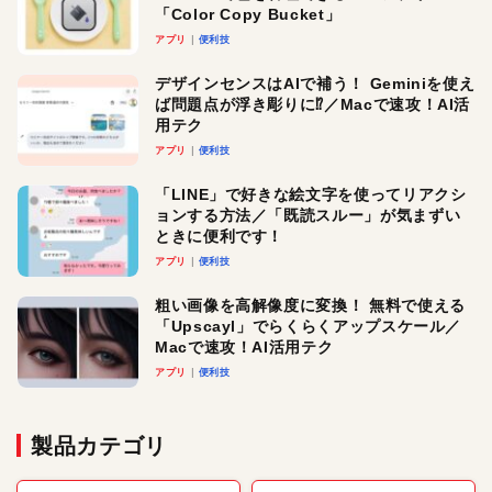
「Color Copy Bucket」
アプリ
便利技
デザインセンスはAIで補う！ Geminiを使え
ば問題点が浮き彫りに⁉︎／Macで速攻！AI活
用テク
アプリ
便利技
「LINE」で好きな絵文字を使ってリアクシ
ョンする方法／「既読スルー」が気まずい
ときに便利です！
アプリ
便利技
粗い画像を高解像度に変換！ 無料で使える
「Upscayl」でらくらくアップスケール／
Macで速攻！AI活用テク
アプリ
便利技
製品カテゴリ