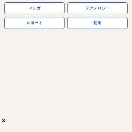
マンガ
テクノロジー
レポート
動画
×
×
×