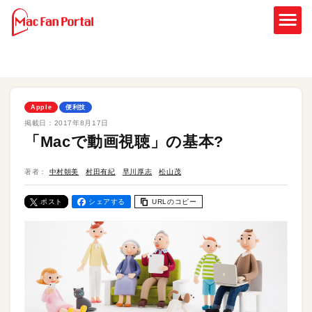
Apple
便利技
掲載日：
2017年8月17日
「Macで動画視聴」の基本?
著者：
中村朝美
村田有紀
早川厚志
松山茂
ポスト
シェアする
URLのコピー