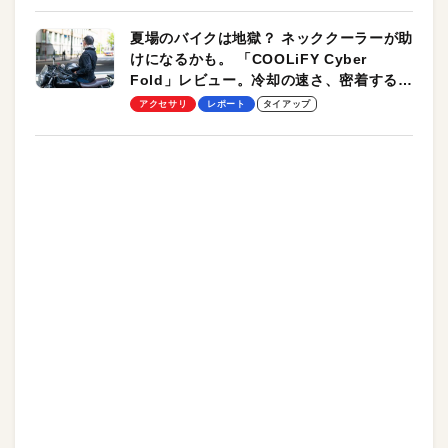
夏場のバイクは地獄？ ネッククーラーが助
けになるかも。 「COOLiFY Cyber
Fold」レビュー。冷却の速さ、密着する冷
却プレート、シンプルな操作性がグッド！
アクセサリ
レポート
タイアップ