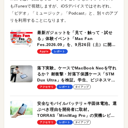
もiTunesで視聴しますが、iOSデバイスではそれぞれ、
「ビデオ」「ミュージック」「Podcast」と、別々のアプ
リを利用することになります。
最新ガジェットを「見て・触って・試せ
る」体験イベント「Mac Fan
Fes.2026.09」を、9月26日（土）に開催
します！
Apple
レポート
落下実験。ケースでMacBook Neoを守れ
るか？ 耐衝撃・対落下保護ケース「STM
Dux Ultra」を検証。学生、ビジネスマン
のモバイルユースに最適！
アクセサリ
レポート
タイアップ
安全なモバイルバッテリ＝半固体電池。選
ぶべき理由を開発者に取材。
TORRAS「MiniMag Pro」の実機レビュ
ーも
アクセサリ
レポート
タイアップ