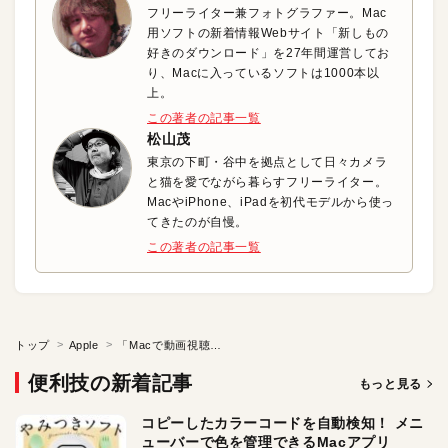
フリーライター兼フォトグラファー。Mac
用ソフトの新着情報Webサイト「新しもの
好きのダウンロード」を27年間運営してお
り、Macに入っているソフトは1000本以
上。
この著者の記事一覧
松山茂
東京の下町・谷中を拠点として日々カメラ
と猫を愛でながら暮らすフリーライター。
MacやiPhone、iPadを初代モデルから使っ
てきたのが自慢。
この著者の記事一覧
トップ
Apple
「Macで動画視聴」の基本?
便利技の新着記事
もっと見る
コピーしたカラーコードを自動検知！ メニ
ューバーで色を管理できるMacアプリ