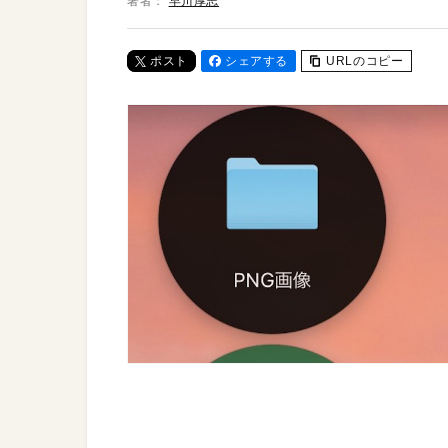
著者：
早川厚志
ポスト
シェアする
URLのコピー