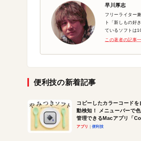
早川厚志
フリーライター兼
ト「新しもの好き
ているソフトは1
この著者の記事
便利技の新着記事
コピーしたカラーコードを
動検知！ メニューバーで
管理できるMacアプリ「Col
Copy Bucket」
アプリ
便利技