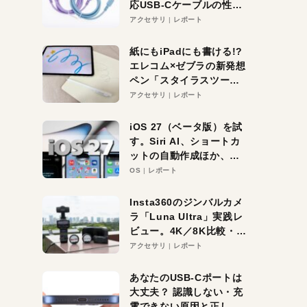
応USB-Cケーブルの性能
を検証。超コスパの1本を
アクセサリ
レポート
発見か？
紙にもiPadにも書ける!?
エレコム×ゼブラの新発想
ペン「スタイラスツーウ
ェイ」レビュー。持ち替
アクセサリ
レポート
え不要がラクすぎた！
iOS 27（ベータ版）を試
す。Siri AI、ショートカ
ットの自動作成ほか、期
待大の便利機能5選。
OS
レポート
iPhoneがAIの入り口にな
る未来はすぐそこ！
Insta360のジンバルカメ
ラ「Luna Ultra」実践レ
ビュー。4K／8K比較・ズ
ーム・夜間撮影をチェッ
アクセサリ
レポート
ク
あなたのUSB-Cポートは
大丈夫？ 認識しない・充
電できない原因と正しい