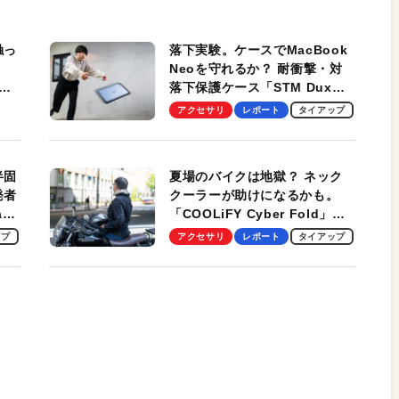
触っ
落下実験。ケースでMacBook
Neoを守れるか？ 耐衝撃・対
落下保護ケース「STM Dux
しま
Ultra」を検証。学生、ビジネ
アクセサリ
レポート
タイアップ
スマンのモバイルユースに最
適！
半固
夏場のバイクは地獄？ ネック
発者
クーラーが助けになるかも。
ag
「COOLiFY Cyber Fold」レ
ビュー。冷却の速さ、密着する
ップ
アクセサリ
レポート
タイアップ
冷却プレート、シンプルな操作
性がグッド！