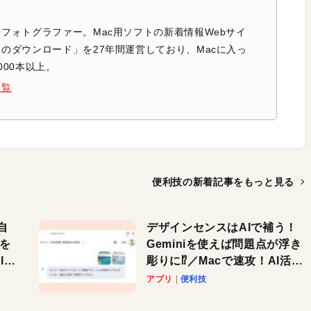
フォトグラファー。Mac用ソフトの新着情報Webサイ
のダウンロード」を27年間運営しており、Macに入っ
000本以上。
一覧
便利技の新着記事を
もっと見る
自
デザインセンスはAIで補う！
色を
Geminiを使えば問題点が浮き
or
彫りに⁉︎／Macで速攻！AI活用
テク
アプリ
便利技