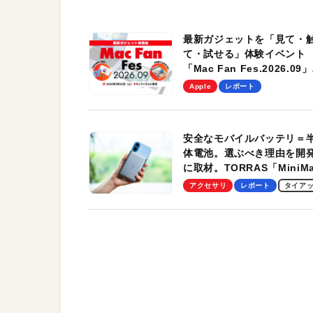
最新ガジェットを「見て・
て・試せる」体験イベント
「Mac Fan Fes.2026.09」
を、9月26日（土）に開催
Apple
レポート
す！
安全なモバイルバッテリ＝
体電池。選ぶべき理由を開
に取材。TORRAS「MiniM
Pro」の実機レビューも
アクセサリ
レポート
タイア