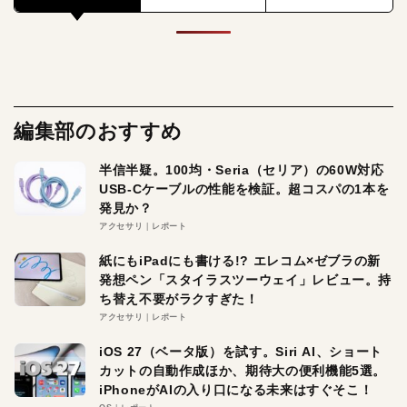
編集部のおすすめ
半信半疑。100均・Seria（セリア）の60W対応
USB-Cケーブルの性能を検証。超コスパの1本を
発見か？
アクセサリ
レポート
紙にもiPadにも書ける!? エレコム×ゼブラの新
発想ペン「スタイラスツーウェイ」レビュー。持
ち替え不要がラクすぎた！
アクセサリ
レポート
iOS 27（ベータ版）を試す。Siri AI、ショート
カットの自動作成ほか、期待大の便利機能5選。
iPhoneがAIの入り口になる未来はすぐそこ！