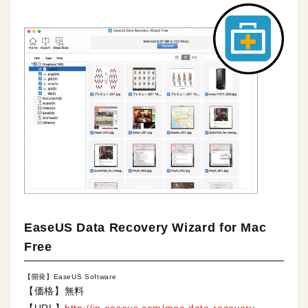
EaseUS Data Recovery Wizard for Mac
Free
【開発】EaseUS Software
【価格】無料
【URL】
http://jp.easeus.com/mac-data-recovery-