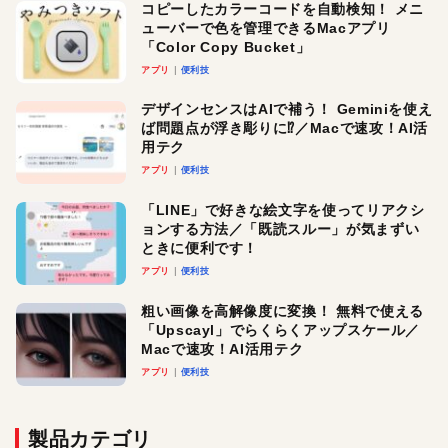
コピーしたカラーコードを自動検知！ メニ
ューバーで色を管理できるMacアプリ
「Color Copy Bucket」
アプリ
便利技
デザインセンスはAIで補う！ Geminiを使え
ば問題点が浮き彫りに⁉︎／Macで速攻！AI活
用テク
アプリ
便利技
「LINE」で好きな絵文字を使ってリアクシ
ョンする方法／「既読スルー」が気まずい
ときに便利です！
アプリ
便利技
粗い画像を高解像度に変換！ 無料で使える
「Upscayl」でらくらくアップスケール／
Macで速攻！AI活用テク
アプリ
便利技
製品カテゴリ