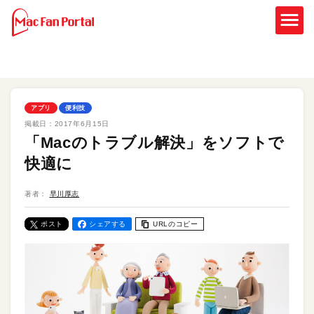
アプリ
便利技
掲載日：
2017年6月15日
「Macのトラブル解決」をソフトで
快適に
著者：
早川厚志
ポスト
シェアする
URLのコピー