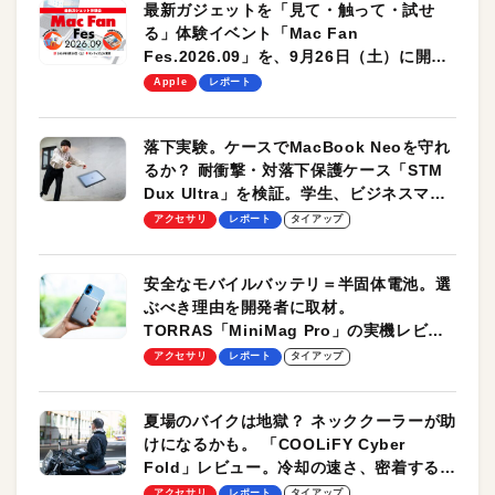
最新ガジェットを「見て・触って・試せ
る」体験イベント「Mac Fan
Fes.2026.09」を、9月26日（土）に開催
します！
Apple
レポート
落下実験。ケースでMacBook Neoを守れ
るか？ 耐衝撃・対落下保護ケース「STM
Dux Ultra」を検証。学生、ビジネスマン
のモバイルユースに最適！
アクセサリ
レポート
タイアップ
安全なモバイルバッテリ＝半固体電池。選
ぶべき理由を開発者に取材。
TORRAS「MiniMag Pro」の実機レビュ
ーも
アクセサリ
レポート
タイアップ
夏場のバイクは地獄？ ネッククーラーが助
けになるかも。 「COOLiFY Cyber
Fold」レビュー。冷却の速さ、密着する冷
却プレート、シンプルな操作性がグッド！
アクセサリ
レポート
タイアップ