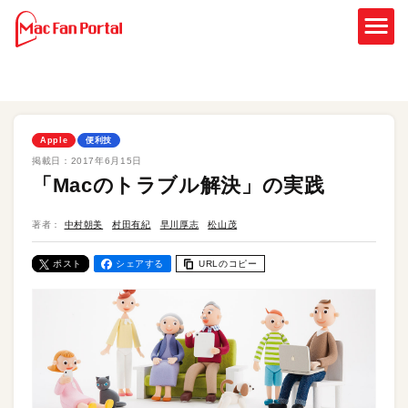
Apple
便利技
掲載日：
2017年6月15日
「Macのトラブル解決」の実践
著者：
中村朝美
村田有紀
早川厚志
松山茂
ポスト
シェアする
URLのコピー