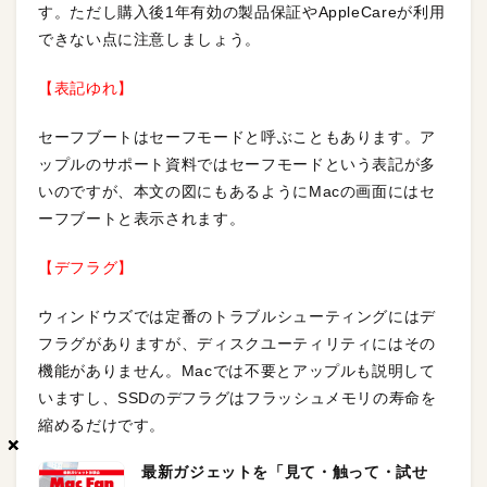
す。ただし購入後1年有効の製品保証やAppleCareが利用
できない点に注意しましょう。
【表記ゆれ】
セーフブートはセーフモードと呼ぶこともあります。ア
ップルのサポート資料ではセーフモードという表記が多
いのですが、本文の図にもあるようにMacの画面にはセ
ーフブートと表示されます。
【デフラグ】
ウィンドウズでは定番のトラブルシューティングにはデ
フラグがありますが、ディスクユーティリティにはその
機能がありません。Macでは不要とアップルも説明して
いますし、SSDのデフラグはフラッシュメモリの寿命を
縮めるだけです。
×
×
×
最新ガジェットを「見て・触って・試せ