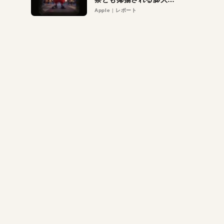
異議申し立て。対象は非
Apple
レポート
営利団体や公益団体も。
Appleロゴを“過剰”に守
る理由とは