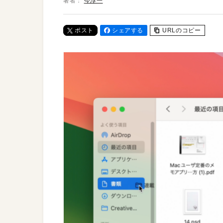
著者：
今淳一
ポスト
シェアする
URLのコピー