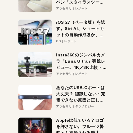
ペン「スタイラスツーウ
ェイ」レビュー。持ち替
アクセサリ
レポート
え不要がラクすぎた！
iOS 27（ベータ版）を試
す。Siri AI、ショートカ
ットの自動作成ほか、期
待大の便利機能5選。
OS
レポート
iPhoneがAIの入り口にな
る未来はすぐそこ！
Insta360のジンバルカメ
ラ「Luna Ultra」実践レ
ビュー。4K／8K比較・ズ
ーム・夜間撮影をチェッ
アクセサリ
レポート
ク
あなたのUSB-Cポートは
大丈夫？ 認識しない・充
電できない原因と正しい
対策
アクセサリ
テクノロジー
Appleは似ている？ロゴ
を許さない。フルーツ警
察とも揶揄される膨大な