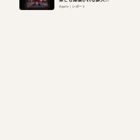
異議申し立て。対象は非
Apple
レポート
営利団体や公益団体も。
Appleロゴを“過剰”に守
る理由とは