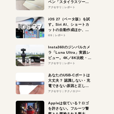
ペン「スタイラスツーウ
ェイ」レビュー。持ち替
アクセサリ
レポート
え不要がラクすぎた！
iOS 27（ベータ版）を試
す。Siri AI、ショートカ
ットの自動作成ほか、期
待大の便利機能5選。
OS
レポート
iPhoneがAIの入り口にな
る未来はすぐそこ！
Insta360のジンバルカメ
ラ「Luna Ultra」実践レ
ビュー。4K／8K比較・ズ
ーム・夜間撮影をチェッ
アクセサリ
レポート
ク
あなたのUSB-Cポートは
大丈夫？ 認識しない・充
電できない原因と正しい
対策
アクセサリ
テクノロジー
Appleは似ている？ロゴ
を許さない。フルーツ警
察とも揶揄される膨大な