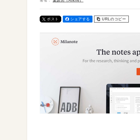
著者：
栗原亮（Arkhē）
ポスト
シェアする
URLのコピー