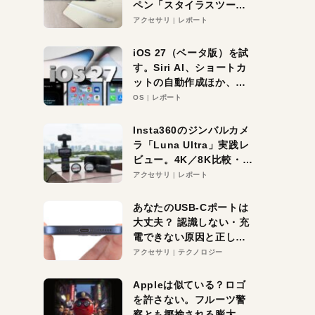
ペン「スタイラスツーウ
ェイ」レビュー。持ち替
アクセサリ
レポート
え不要がラクすぎた！
iOS 27（ベータ版）を試
す。Siri AI、ショートカ
ットの自動作成ほか、期
待大の便利機能5選。
OS
レポート
iPhoneがAIの入り口にな
る未来はすぐそこ！
Insta360のジンバルカメ
ラ「Luna Ultra」実践レ
ビュー。4K／8K比較・ズ
ーム・夜間撮影をチェッ
アクセサリ
レポート
ク
あなたのUSB-Cポートは
大丈夫？ 認識しない・充
電できない原因と正しい
対策
アクセサリ
テクノロジー
Appleは似ている？ロゴ
を許さない。フルーツ警
察とも揶揄される膨大な