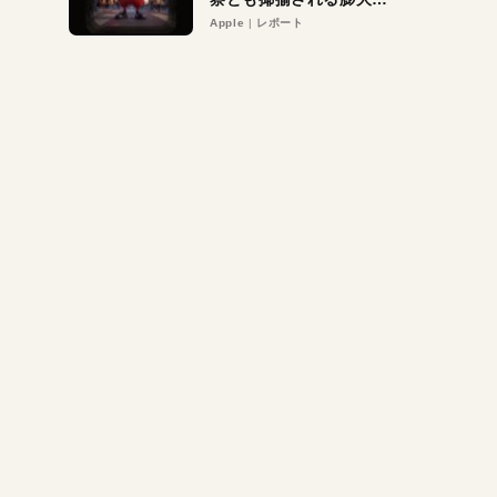
異議申し立て。対象は非
Apple
レポート
営利団体や公益団体も。
Appleロゴを“過剰”に守
る理由とは