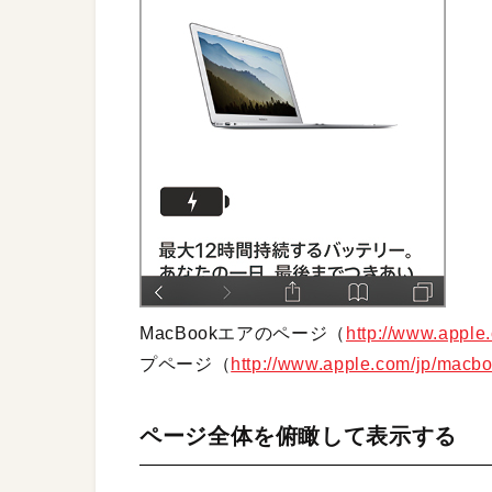
MacBookエアのページ（
http://www.apple
プページ（
http://www.apple.com/jp/macbo
ページ全体を俯瞰して表示する