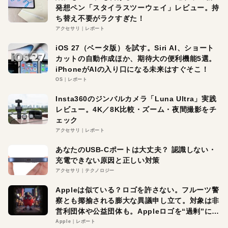
発想ペン「スタイラスツーウェイ」レビュー。持
ち替え不要がラクすぎた！
アクセサリ
レポート
iOS 27（ベータ版）を試す。Siri AI、ショート
カットの自動作成ほか、期待大の便利機能5選。
iPhoneがAIの入り口になる未来はすぐそこ！
OS
レポート
Insta360のジンバルカメラ「Luna Ultra」実践
レビュー。4K／8K比較・ズーム・夜間撮影をチ
ェック
アクセサリ
レポート
あなたのUSB-Cポートは大丈夫？ 認識しない・
充電できない原因と正しい対策
アクセサリ
テクノロジー
Appleは似ている？ロゴを許さない。フルーツ警
察とも揶揄される膨大な異議申し立て。対象は非
営利団体や公益団体も。Appleロゴを“過剰”に守
る理由とは
Apple
レポート