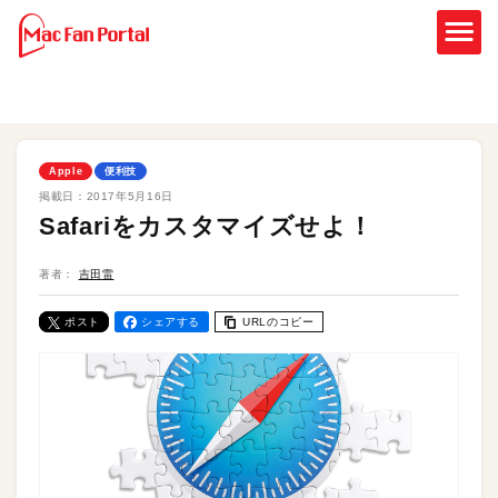
Apple
便利技
掲載日：
2017年5月16日
Safariをカスタマイズせよ！
著者：
吉田雷
ポスト
シェアする
URLのコピー