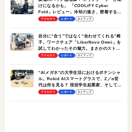
けになるかも。 「COOLiFY Cyber
Fold」レビュー。冷却の速さ、密着する冷
却プレート、シンプルな操作性がグッド！
アクセサリ
レポート
タイアップ
自分に“合う”ではなく“合わせてくれる”椅
子。ワークチェア「LiberNovo Omni」を
試してわかったその魅力。まさかのストレ
ッチ機能も搭載
アクセサリ
レポート
タイアップ
“AIメガネ”の大学生活におけるポテンシャ
ル。Rokid AIスマートグラスで、Z／α世
代は何を見る？ 現役学生起業家、そして教
授による体験会レポート【PR】
アクセサリ
レポート
タイアップ