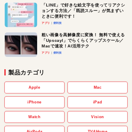
「LINE」で好きな絵文字を使ってリアクシ
ョンする方法／「既読スルー」が気まずい
ときに便利です！
アプリ
便利技
粗い画像を高解像度に変換！ 無料で使える
「Upscayl」でらくらくアップスケール／
Macで速攻！AI活用テク
アプリ
便利技
製品カテゴリ
Apple
Mac
iPhone
iPad
Watch
Vision
AirPods
TV&Home