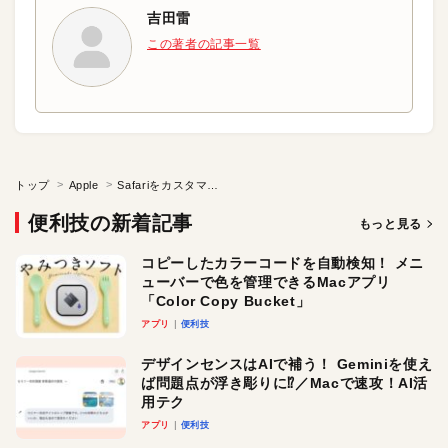
吉田雷
この著者の記事一覧
トップ
Apple
Safariをカスタマイズせよ！
便利技の新着記事
もっと見る
コピーしたカラーコードを自動検知！ メニ
ューバーで色を管理できるMacアプリ
「Color Copy Bucket」
アプリ
便利技
デザインセンスはAIで補う！ Geminiを使え
ば問題点が浮き彫りに⁉︎／Macで速攻！AI活
用テク
アプリ
便利技