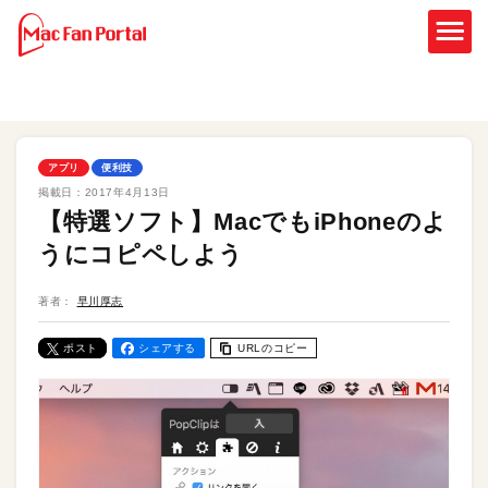
アプリ
便利技
掲載日：
2017年4月13日
【特選ソフト】MacでもiPhoneのよ
うにコピペしよう
著者：
早川厚志
ポスト
シェアする
URLのコピー