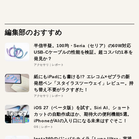
編集部のおすすめ
半信半疑。100均・Seria（セリア）の60W対応
USB-Cケーブルの性能を検証。超コスパの1本を
発見か？
アクセサリ
レポート
紙にもiPadにも書ける!? エレコム×ゼブラの新
発想ペン「スタイラスツーウェイ」レビュー。持
ち替え不要がラクすぎた！
アクセサリ
レポート
iOS 27（ベータ版）を試す。Siri AI、ショート
カットの自動作成ほか、期待大の便利機能5選。
iPhoneがAIの入り口になる未来はすぐそこ！
OS
レポート
Insta360のジンバルカメラ「Luna Ultra」実践