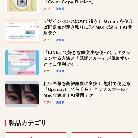
「Color Copy Bucket」
アプリ
便利技
デザインセンスはAIで補う！ Geminiを使え
ば問題点が浮き彫りに⁉︎／Macで速攻！AI活
用テク
アプリ
便利技
「LINE」で好きな絵文字を使ってリアクシ
ョンする方法／「既読スルー」が気まずい
ときに便利です！
アプリ
便利技
粗い画像を高解像度に変換！ 無料で使える
「Upscayl」でらくらくアップスケール／
Macで速攻！AI活用テク
アプリ
便利技
製品カテゴリ