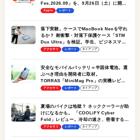
Fes.2026.09」を、9月26日（土）に開催
します！
Apple
レポート
落下実験。ケースでMacBook Neoを守れ
るか？ 耐衝撃・対落下保護ケース「STM
Dux Ultra」を検証。学生、ビジネスマン
のモバイルユースに最適！
アクセサリ
レポート
タイアップ
安全なモバイルバッテリ＝半固体電池。選
ぶべき理由を開発者に取材。
TORRAS「MiniMag Pro」の実機レビュ
ーも
アクセサリ
レポート
タイアップ
夏場のバイクは地獄？ ネッククーラーが助
けになるかも。 「COOLiFY Cyber
Fold」レビュー。冷却の速さ、密着する冷
却プレート、シンプルな操作性がグッド！
アクセサリ
レポート
タイアップ