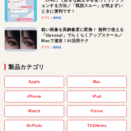
「LINE」で好きな絵文字を使ってリアクシ
ョンする方法／「既読スルー」が気まずい
ときに便利です！
アプリ
便利技
粗い画像を高解像度に変換！ 無料で使える
「Upscayl」でらくらくアップスケール／
Macで速攻！AI活用テク
アプリ
便利技
製品カテゴリ
Apple
Mac
iPhone
iPad
Watch
Vision
AirPods
TV&Home