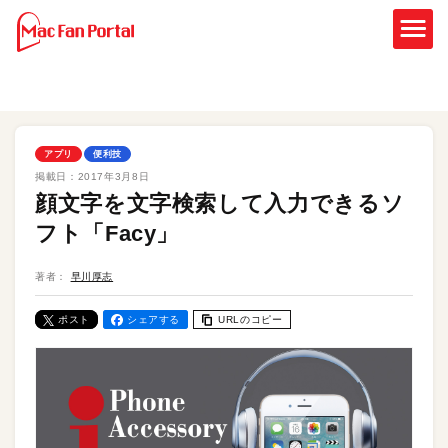
アプリ
便利技
掲載日：
2017年3月8日
顔文字を文字検索して入力できるソ
フト「Facy」
著者：
早川厚志
ポスト
シェアする
URLのコピー