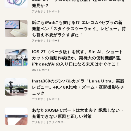
発見か？
アクセサリ
レポート
紙にもiPadにも書ける!? エレコム×ゼブラの新
発想ペン「スタイラスツーウェイ」レビュー。持
ち替え不要がラクすぎた！
アクセサリ
レポート
iOS 27（ベータ版）を試す。Siri AI、ショート
カットの自動作成ほか、期待大の便利機能5選。
iPhoneがAIの入り口になる未来はすぐそこ！
OS
レポート
Insta360のジンバルカメラ「Luna Ultra」実践
レビュー。4K／8K比較・ズーム・夜間撮影をチ
ェック
アクセサリ
レポート
あなたのUSB-Cポートは大丈夫？ 認識しない・
充電できない原因と正しい対策
アクセサリ
テクノロジー