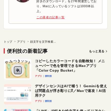
好きのダウンロード」を27年間運営してお
り、Macに入っているソフトは1000本以
上。
この著者の記事一覧
トップ
アプリ
顔文字を文字検索して入力できるソフト「Facy」
便利技の新着記事
もっと見る
コピーしたカラーコードを自動検知！ メニ
ューバーで色を管理できるMacアプリ
「Color Copy Bucket」
アプリ
便利技
デザインセンスはAIで補う！ Geminiを使え
ば問題点が浮き彫りに⁉︎／Macで速攻！AI活
用テク
アプリ
便利技