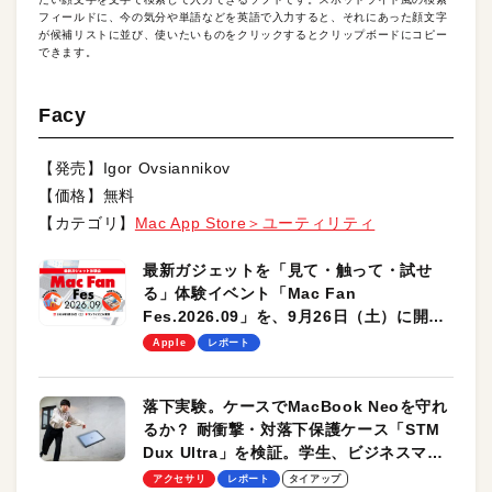
フィールドに、今の気分や単語などを英語で入力すると、それにあった顔文字
が候補リストに並び、使いたいものをクリックするとクリップボードにコピー
できます。
Facy
【発売】Igor Ovsiannikov
【価格】無料
【カテゴリ】
Mac App Store＞ユーティリティ
最新ガジェットを「見て・触って・試せ
る」体験イベント「Mac Fan
Fes.2026.09」を、9月26日（土）に開催
します！
Apple
レポート
落下実験。ケースでMacBook Neoを守れ
るか？ 耐衝撃・対落下保護ケース「STM
Dux Ultra」を検証。学生、ビジネスマン
のモバイルユースに最適！
アクセサリ
レポート
タイアップ