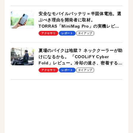
安全なモバイルバッテリ＝半固体電池。選
ぶべき理由を開発者に取材。
TORRAS「MiniMag Pro」の実機レビュ
ーも
アクセサリ
レポート
タイアップ
夏場のバイクは地獄？ ネッククーラーが助
けになるかも。 「COOLiFY Cyber
Fold」レビュー。冷却の速さ、密着する冷
却プレート、シンプルな操作性がグッド！
アクセサリ
レポート
タイアップ