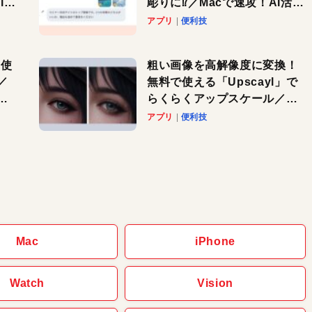
or
彫りに⁉︎／Macで速攻！AI活用
テク
アプリ
便利技
を使
粗い画像を高解像度に変換！
／
無料で使える「Upscayl」で
と
らくらくアップスケール／
Macで速攻！AI活用テク
アプリ
便利技
Mac
iPhone
Watch
Vision