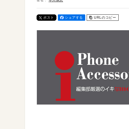
著者：
早川厚志
ポスト
シェアする
URLのコピー