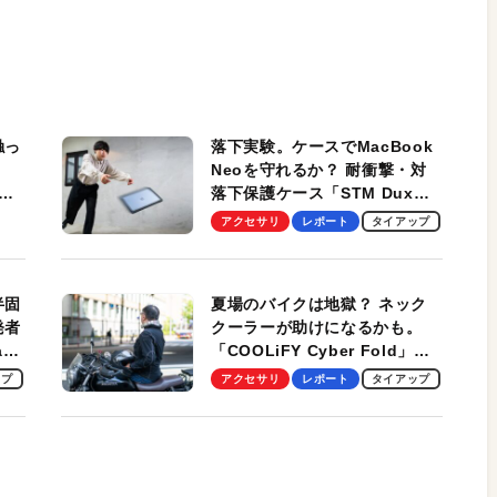
触っ
落下実験。ケースでMacBook
Neoを守れるか？ 耐衝撃・対
落下保護ケース「STM Dux
しま
Ultra」を検証。学生、ビジネ
アクセサリ
レポート
タイアップ
スマンのモバイルユースに最
適！
半固
夏場のバイクは地獄？ ネック
発者
クーラーが助けになるかも。
ag
「COOLiFY Cyber Fold」レ
ビュー。冷却の速さ、密着する
ップ
アクセサリ
レポート
タイアップ
冷却プレート、シンプルな操作
性がグッド！