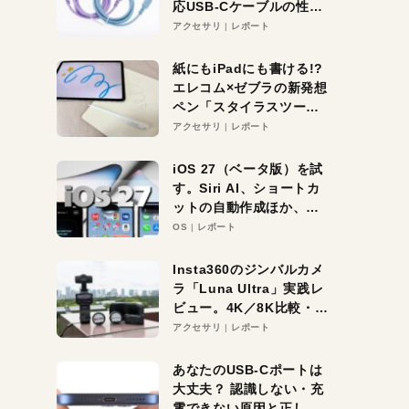
応USB-Cケーブルの性能
を検証。超コスパの1本を
アクセサリ
レポート
発見か？
紙にもiPadにも書ける!?
エレコム×ゼブラの新発想
ペン「スタイラスツーウ
ェイ」レビュー。持ち替
アクセサリ
レポート
え不要がラクすぎた！
iOS 27（ベータ版）を試
す。Siri AI、ショートカ
ットの自動作成ほか、期
待大の便利機能5選。
OS
レポート
iPhoneがAIの入り口にな
る未来はすぐそこ！
Insta360のジンバルカメ
ラ「Luna Ultra」実践レ
ビュー。4K／8K比較・ズ
ーム・夜間撮影をチェッ
アクセサリ
レポート
ク
あなたのUSB-Cポートは
大丈夫？ 認識しない・充
電できない原因と正しい