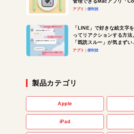
管理できるMacアプリ「Col
Copy Bucket」
アプリ
便利技
「LINE」で好きな絵文字
ってリアクションする方法
「既読スルー」が気まずい
きに便利です！
アプリ
便利技
製品カテゴリ
Apple
iPad