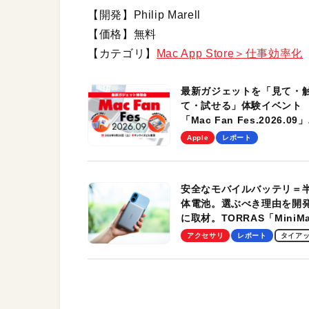
【開発】Philip Marell
【価格】無料
【カテゴリ】
Mac App Store＞仕事効率化
最新ガジェットを「見て・
て・試せる」体験イベント
「Mac Fan Fes.2026.09」
を、9月26日（土）に開催
Apple
レポート
す！
安全なモバイルバッテリ＝
体電池。選ぶべき理由を開
に取材。TORRAS「MiniM
Pro」の実機レビューも
アクセサリ
レポート
タイア