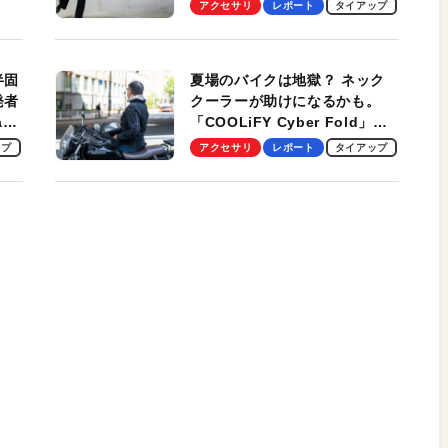
しま
Ultra」を検証。学生、ビジネ
アクセサリ
レポート
タイアップ
スマンのモバイルユースに最
適！
半固
夏場のバイクは地獄？ ネック
発者
クーラーが助けになるかも。
ag
「COOLiFY Cyber Fold」レ
ビュー。冷却の速さ、密着する
ップ
アクセサリ
レポート
タイアップ
冷却プレート、シンプルな操作
性がグッド！