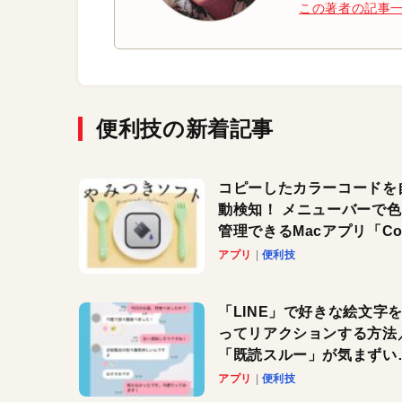
この著者の記事
便利技の新着記事
コピーしたカラーコードを
動検知！ メニューバーで
管理できるMacアプリ「Col
Copy Bucket」
アプリ
便利技
「LINE」で好きな絵文字
ってリアクションする方法
「既読スルー」が気まずい
きに便利です！
アプリ
便利技