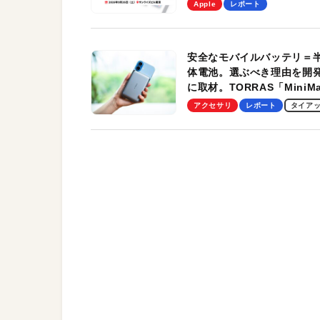
を、9月26日（土）に開催
Apple
レポート
す！
安全なモバイルバッテリ＝
体電池。選ぶべき理由を開
に取材。TORRAS「MiniM
Pro」の実機レビューも
アクセサリ
レポート
タイア