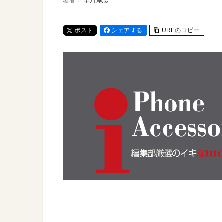
著者：
早川厚志
ポスト
シェアする
URLのコピー