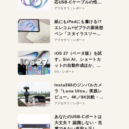
応USB-Cケーブルの性能
を検証。超コスパの1本を
アクセサリ
レポート
発見か？
紙にもiPadにも書ける!?
エレコム×ゼブラの新発想
ペン「スタイラスツーウ
ェイ」レビュー。持ち替
アクセサリ
レポート
え不要がラクすぎた！
iOS 27（ベータ版）を試
す。Siri AI、ショートカ
ットの自動作成ほか、期
待大の便利機能5選。
OS
レポート
iPhoneがAIの入り口にな
る未来はすぐそこ！
Insta360のジンバルカメ
ラ「Luna Ultra」実践レ
ビュー。4K／8K比較・ズ
ーム・夜間撮影をチェッ
アクセサリ
レポート
ク
あなたのUSB-Cポートは
大丈夫？ 認識しない・充
電できない原因と正しい