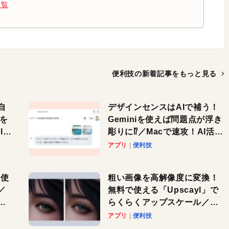
一覧
便利技の新着記事を
もっと見る
自
デザインセンスはAIで補う！
色を
Geminiを使えば問題点が浮き
or
彫りに⁉︎／Macで速攻！AI活用
テク
アプリ
便利技
を使
粗い画像を高解像度に変換！
／
無料で使える「Upscayl」で
と
らくらくアップスケール／
Macで速攻！AI活用テク
アプリ
便利技