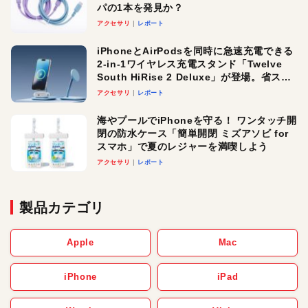
パの1本を発見か？
アクセサリ
レポート
iPhoneとAirPodsを同時に急速充電できる
2-in-1ワイヤレス充電スタンド「Twelve
South HiRise 2 Deluxe」が登場。省スペ
ースでおしゃれに充電したい人にオスス
アクセサリ
レポート
メ！
海やプールでiPhoneを守る！ ワンタッチ開
閉の防水ケース「簡単開閉 ミズアソビ for
スマホ」で夏のレジャーを満喫しよう
アクセサリ
レポート
製品カテゴリ
Apple
Mac
iPhone
iPad