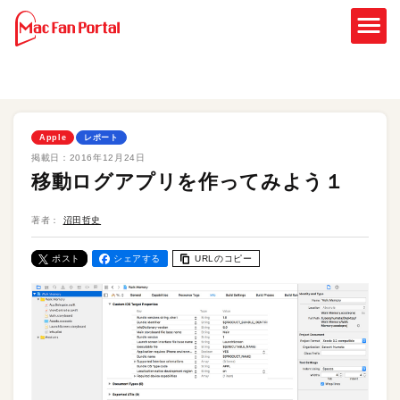
Apple
レポート
掲載日：
2016年12月24日
移動ログアプリを作ってみよう１
著者：
沼田哲史
ポスト
シェアする
URLのコピー