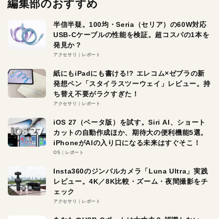
編集部のおすすめ
半信半疑。100均・Seria（セリア）の60W対応
USB-Cケーブルの性能を検証。超コスパの1本を
発見か？
アクセサリ
レポート
紙にもiPadにも書ける!? エレコム×ゼブラの新
発想ペン「スタイラスツーウェイ」レビュー。持
ち替え不要がラクすぎた！
アクセサリ
レポート
iOS 27（ベータ版）を試す。Siri AI、ショート
カットの自動作成ほか、期待大の便利機能5選。
iPhoneがAIの入り口になる未来はすぐそこ！
OS
レポート
Insta360のジンバルカメラ「Luna Ultra」実践
レビュー。4K／8K比較・ズーム・夜間撮影をチ
ェック
アクセサリ
レポート