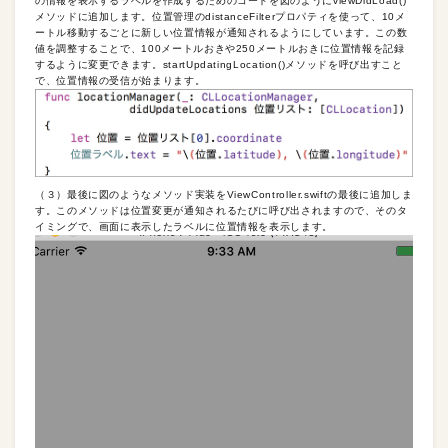
の情報を表示するラベルを作成するためのコードを図のようにviewDidLoad()
メソッドに追加します。位置管理のdistanceFilterプロパティを使って、10メ
ートル移動するごとに新しい位置情報が通知されるようにしています。この数
値を調整することで、100メートルおきや250メートルおきに位置情報を記録
するように変更できます。startUpdatingLocation()メソッドを呼び出すこと
で、位置情報の受信が始まります。
（３）最後に図のようなメソッド実装をViewController.swiftの最後に追加しま
す。このメソッドは位置変更が通知されるたびに呼び出されますので、そのタ
イミングで、画面に表示したラベルに位置情報を表示します。