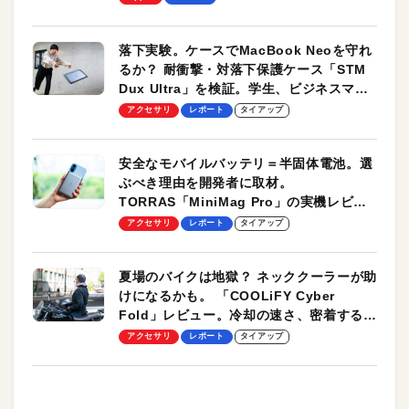
落下実験。ケースでMacBook Neoを守れ
るか？ 耐衝撃・対落下保護ケース「STM
Dux Ultra」を検証。学生、ビジネスマン
のモバイルユースに最適！
アクセサリ
レポート
タイアップ
安全なモバイルバッテリ＝半固体電池。選
ぶべき理由を開発者に取材。
TORRAS「MiniMag Pro」の実機レビュ
ーも
アクセサリ
レポート
タイアップ
夏場のバイクは地獄？ ネッククーラーが助
けになるかも。 「COOLiFY Cyber
Fold」レビュー。冷却の速さ、密着する冷
却プレート、シンプルな操作性がグッド！
アクセサリ
レポート
タイアップ