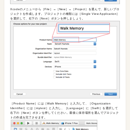
Xcodeのメニューから［File］→［New］→［Project］を選んで、新しいプロ
ジェクトを作成します。プロジェクトの種類には［Single View Application］
を選択して、右下の［Next］ボタンを押しましょう。
［Product Name］には［Walk Memory］と入力して、［Organization
Identifier］には［mytest］と入力し、［Language］に［Swift］を選択して
右下の［Next］ボタンを押してください。最後に保存場所を選んでプロジェク
トの作成を完了させます。