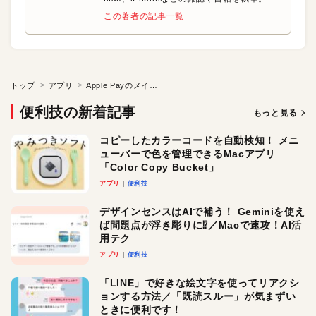
この著者の記事一覧
トップ
アプリ
Apple Payのメインカードを変更する
便利技の新着記事
もっと見る
コピーしたカラーコードを自動検知！ メニ
ューバーで色を管理できるMacアプリ
「Color Copy Bucket」
アプリ
便利技
デザインセンスはAIで補う！ Geminiを使え
ば問題点が浮き彫りに⁉︎／Macで速攻！AI活
用テク
アプリ
便利技
「LINE」で好きな絵文字を使ってリアクシ
ョンする方法／「既読スルー」が気まずい
ときに便利です！