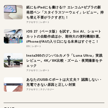
紙にもiPadにも書ける!? エレコム×ゼブラの新
発想ペン「スタイラスツーウェイ」レビュー。持
ち替え不要がラクすぎた！
アクセサリ
レポート
iOS 27（ベータ版）を試す。Siri AI、ショート
カットの自動作成ほか、期待大の便利機能5選。
iPhoneがAIの入り口になる未来はすぐそこ！
OS
レポート
Insta360のジンバルカメラ「Luna Ultra」実践
レビュー。4K／8K比較・ズーム・夜間撮影をチ
ェック
アクセサリ
レポート
あなたのUSB-Cポートは大丈夫？ 認識しない・
充電できない原因と正しい対策
アクセサリ
テクノロジー