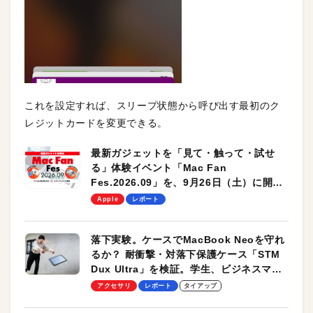
これを設定すれば、スリープ状態から呼び出す最初のク
レジットカードを変更できる。
最新ガジェットを「見て・触って・試せ
る」体験イベント「Mac Fan
Fes.2026.09」を、9月26日（土）に開催
します！
Apple
レポート
落下実験。ケースでMacBook Neoを守れ
るか？ 耐衝撃・対落下保護ケース「STM
Dux Ultra」を検証。学生、ビジネスマン
のモバイルユースに最適！
アクセサリ
レポート
タイアップ