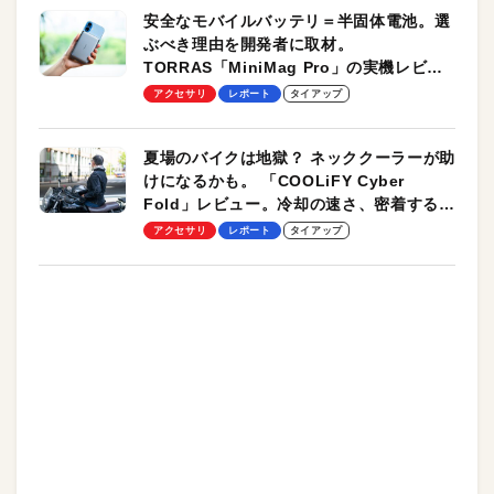
安全なモバイルバッテリ＝半固体電池。選
ぶべき理由を開発者に取材。
TORRAS「MiniMag Pro」の実機レビュ
ーも
アクセサリ
レポート
タイアップ
夏場のバイクは地獄？ ネッククーラーが助
けになるかも。 「COOLiFY Cyber
Fold」レビュー。冷却の速さ、密着する冷
却プレート、シンプルな操作性がグッド！
アクセサリ
レポート
タイアップ