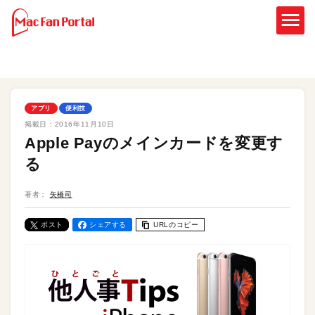
アプリ
便利技
掲載日：
2016年11月10日
Apple Payのメインカードを変更す
る
著者：
矢橋司
ポスト
シェアする
URLのコピー