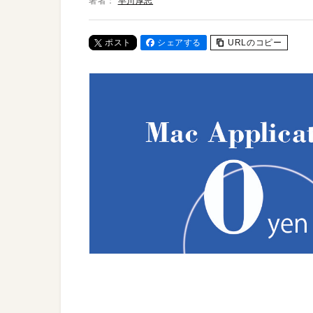
著者：
早川厚志
ポスト
シェアする
URLのコピー