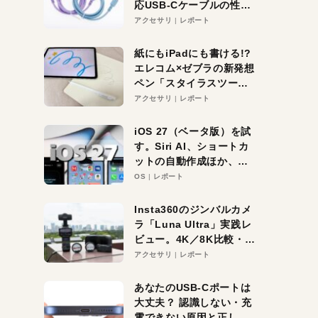
応USB-Cケーブルの性能
を検証。超コスパの1本を
アクセサリ
レポート
発見か？
紙にもiPadにも書ける!?
エレコム×ゼブラの新発想
ペン「スタイラスツーウ
ェイ」レビュー。持ち替
アクセサリ
レポート
え不要がラクすぎた！
iOS 27（ベータ版）を試
す。Siri AI、ショートカ
ットの自動作成ほか、期
待大の便利機能5選。
OS
レポート
iPhoneがAIの入り口にな
る未来はすぐそこ！
Insta360のジンバルカメ
ラ「Luna Ultra」実践レ
ビュー。4K／8K比較・ズ
ーム・夜間撮影をチェッ
アクセサリ
レポート
ク
あなたのUSB-Cポートは
大丈夫？ 認識しない・充
電できない原因と正しい