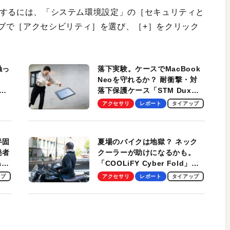
を表示するには、「システム環境設定」の［セキュリティと
ブで［アクセシビリティ］を選び、［+］をクリック
触っ
落下実験。ケースでMacBook
Neoを守れるか？ 耐衝撃・対
落下保護ケース「STM Dux
しま
Ultra」を検証。学生、ビジネ
アクセサリ
レポート
タイアップ
スマンのモバイルユースに最
適！
半固
夏場のバイクは地獄？ ネック
発者
クーラーが助けになるかも。
ag
「COOLiFY Cyber Fold」レ
ビュー。冷却の速さ、密着する
ップ
アクセサリ
レポート
タイアップ
冷却プレート、シンプルな操作
性がグッド！