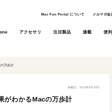
Mac Fan Portal について
メルマガ会
hone
アクセサリ
注目製品
連載
便
cの万歩計
掲載日：
2016年6月18日
果がわかるMacの万歩計