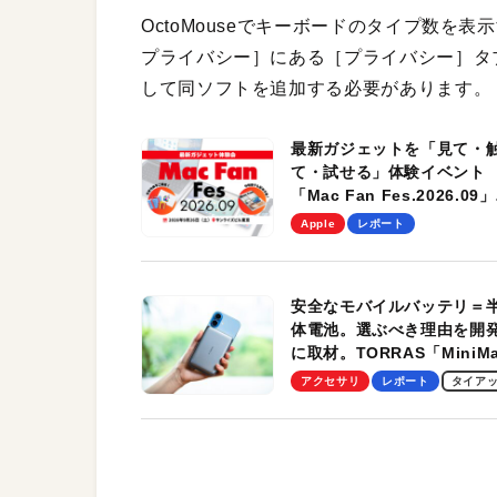
OctoMouseでキーボードのタイプ数
プライバシー］にある［プライバシー］タ
して同ソフトを追加する必要があります。
最新ガジェットを「見て・
て・試せる」体験イベント
「Mac Fan Fes.2026.09」
を、9月26日（土）に開催
Apple
レポート
す！
安全なモバイルバッテリ＝
体電池。選ぶべき理由を開
に取材。TORRAS「MiniM
Pro」の実機レビューも
アクセサリ
レポート
タイア